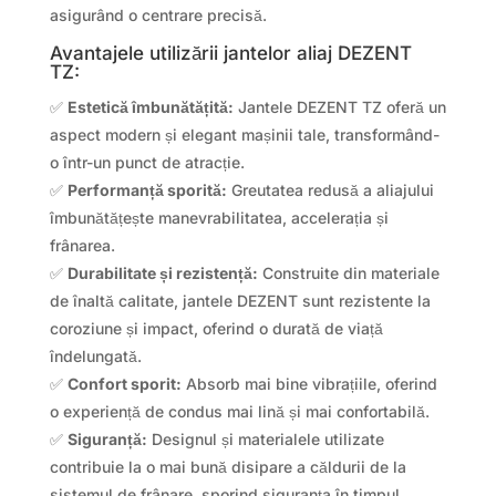
asigurând o centrare precisă.
Avantajele utilizării jantelor aliaj DEZENT
TZ:
✅
Estetică îmbunătățită:
Jantele DEZENT TZ oferă un
aspect modern și elegant mașinii tale, transformând-
o într-un punct de atracție.
✅
Performanță sporită:
Greutatea redusă a aliajului
îmbunătățește manevrabilitatea, accelerația și
frânarea.
✅
Durabilitate și rezistență:
Construite din materiale
de înaltă calitate, jantele DEZENT sunt rezistente la
coroziune și impact, oferind o durată de viață
îndelungată.
✅
Confort sporit:
Absorb mai bine vibrațiile, oferind
o experiență de condus mai lină și mai confortabilă.
✅
Siguranță:
Designul și materialele utilizate
contribuie la o mai bună disipare a căldurii de la
sistemul de frânare, sporind siguranța în timpul