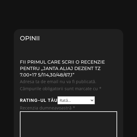
OPINII
FII PRIMUL CARE SCRII O RECENZIE
PENTRU „JANTA ALIAJ DEZENT TZ
7.00×17 5/114,30/48/67,1”
Adresa ta de email nu va fi publicată.
Câmpurile obligatorii sunt marcate cu
*
RATING-UL TĂU
Recenzia dumneavoastră
*