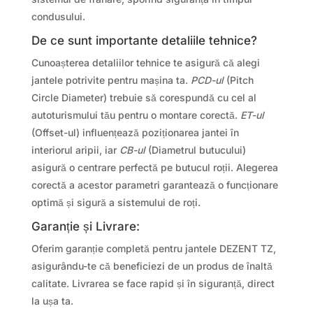
condusului.
De ce sunt importante detaliile tehnice?
Cunoașterea detaliilor tehnice te asigură că alegi
jantele potrivite pentru mașina ta.
PCD-ul
(Pitch
Circle Diameter) trebuie să corespundă cu cel al
autoturismului tău pentru o montare corectă.
ET-ul
(Offset-ul) influențează poziționarea jantei în
interiorul aripii, iar
CB-ul
(Diametrul butucului)
asigură o centrare perfectă pe butucul roții. Alegerea
corectă a acestor parametri garantează o funcționare
optimă și sigură a sistemului de roți.
Garanție și Livrare:
Oferim garanție completă pentru jantele DEZENT TZ,
asigurându-te că beneficiezi de un produs de înaltă
calitate. Livrarea se face rapid și în siguranță, direct
la ușa ta.