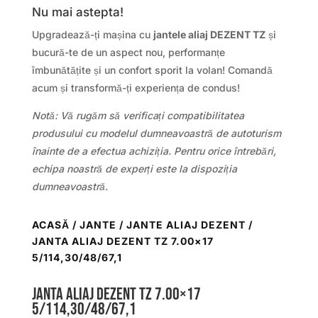
Nu mai astepta!
Upgradează-ți mașina cu
jantele aliaj DEZENT TZ
și
bucură-te de un aspect nou, performanțe
îmbunătățite și un confort sporit la volan! Comandă
acum și transformă-ți experiența de condus!
Notă: Vă rugăm să verificați compatibilitatea
produsului cu modelul dumneavoastră de autoturism
înainte de a efectua achiziția. Pentru orice întrebări,
echipa noastră de experți este la dispoziția
dumneavoastră.
ACASĂ
/
JANTE
/
JANTE ALIAJ DEZENT
/
JANTA ALIAJ DEZENT TZ 7.00×17
5/114,30/48/67,1
Janta aliaj DEZENT TZ 7.00×17
5/114,30/48/67,1