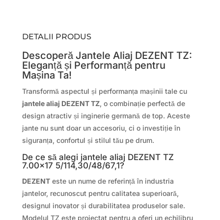
DETALII PRODUS
Descoperă Jantele Aliaj DEZENT TZ:
Eleganță și Performanță pentru
Mașina Ta!
Transformă aspectul și performanța mașinii tale cu
jantele aliaj DEZENT TZ
, o combinație perfectă de
design atractiv și inginerie germană de top. Aceste
jante nu sunt doar un accesoriu, ci o investiție în
siguranța, confortul și stilul tău pe drum.
De ce să alegi jantele aliaj DEZENT TZ
7.00×17 5/114,30/48/67,1?
DEZENT
este un nume de referință în industria
jantelor, recunoscut pentru calitatea superioară,
designul inovator și durabilitatea produselor sale.
Modelul TZ este proiectat pentru a oferi un echilibru