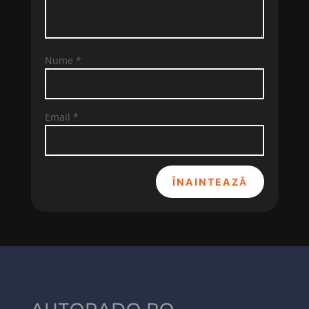
Nume
*
Email
*
ÎNAINTEAZĂ