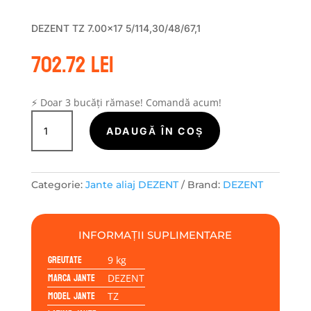
DEZENT TZ 7.00×17 5/114,30/48/67,1
702.72
lei
⚡ Doar 3 bucăți rămase! Comandă acum!
Cantitate
Janta
ADAUGĂ ÎN COȘ
aliaj
DEZENT
TZ
Categorie:
Jante aliaj DEZENT
Brand:
DEZENT
7.00x17
5/114,30/48/67,1
INFORMAȚII SUPLIMENTARE
Greutate
9 kg
Marca jante
DEZENT
Model jante
TZ