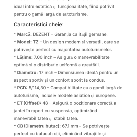
ideal între estetică și funcționalitate, fiind potrivit
pentru o gamă largă de autoturisme.
Caracteristici cheie:
*
Marcă:
DEZENT – Garanția calității germane.
*
Model:
TZ – Un design modern și versatil, care se
potrivește perfect cu majoritatea autoturismelor.
*
Lățime:
7.00 inch – Asigură o manevrabilitate
optimă și o distribuție uniformă a greutății.
*
Diametru:
17 inch – Dimensiunea ideală pentru un
aspect sportiv și un confort sporit la condus.
*
PCD:
5/114,30 – Compatibilitate cu o gamă largă de
autoturisme, inclusiv modele asiatice și europene.
*
ET (Offset):
48 – Asigură o poziționare corectă a
jantei în raport cu suspensia, optimizând
manevrabilitatea și stabilitatea.
*
CB (Diametru butuc):
67.1 mm – Se potrivește
perfect cu butucul roții, eliminând vibrațiile și