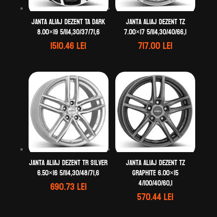
Janta aliaj DEZENT TA dark
Janta aliaj DEZENT TZ
8.00×19 5/114,30/37/71,6
7.00×17 5/114,30/40/66,1
1510.46
lei
717.00
lei
Janta aliaj DEZENT TR silver
Janta aliaj DEZENT TZ
6.50×16 5/114,30/48/71,6
graphite 6.00×15
4/100/40/60,1
690.73
lei
570.44
lei