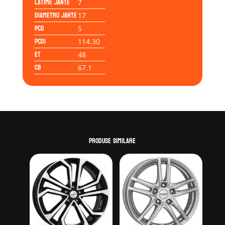
Latime jante
7
Diametru jante
17
PCD
5
PCD1
114.30
ET
48
CB
67.1
Produse similare