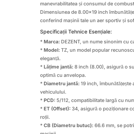
manevrabilitatea și consumul de combustib
Dimensiunea de 8.00×19 inch îmbunătățeș
conferind mașinii tale un aer sportiv și sof
Specificații Tehnice Esențiale:
*
Marca:
DEZENT, un nume sinonim cu cali
*
Model:
TZ, un model popular recunoscut 
eleganță.
*
Lățime jantă:
8 inch (8.00), asigură o s
optimă cu anvelopa.
*
Diametru jantă:
19 inch, îmbunătățește 
vehiculului.
*
PCD:
5/112, compatibilitate largă cu n
*
ET (Offset):
34, asigură o poziționare co
roții.
*
CB (Diametru butuc):
66.6 mm, se potri
mașinii.