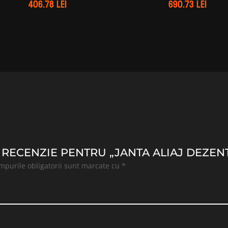
406.78
lei
690.73
lei
 RECENZIE PENTRU „JANTA ALIAJ DEZENT T
mpurile obligatorii sunt marcate cu
*