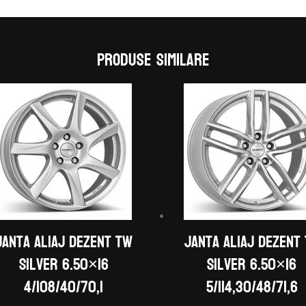
Produse similare
Janta aliaj DEZENT TW
Janta aliaj DEZENT
silver 6.50×16
silver 6.50×16
4/108/40/70,1
5/114,30/48/71,6