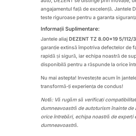
auto, DEZENT se distinge prin inovație, 
angajamentul față de excelență. Jantele
teste riguroase pentru a garanta siguranț
Informații Suplimentare:
Jantele aliaj
DEZENT TZ 8.00×19 5/112/3
garanție extinsă împotriva defectelor de fa
rapidă și sigură, iar echipa noastră de sup
disponibilă pentru a răspunde la orice înt
Nu mai astepta! Investește acum în jantel
transformă-ți experiența de condus!
Notă: Vă rugăm să verificați compatibilit
dumneavoastră de autoturism înainte de a
orice întrebări, echipa noastră de experți 
dumneavoastră.