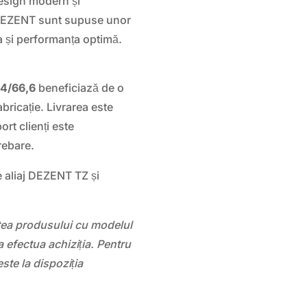
design modern și
 DEZENT sunt supuse unor
a și performanța optimă.
4/66,6
beneficiază de o
bricație. Livrarea este
ort clienți este
rebare.
e aliaj DEZENT TZ și
atea produsului cu modelul
 efectua achiziția. Pentru
este la dispoziția