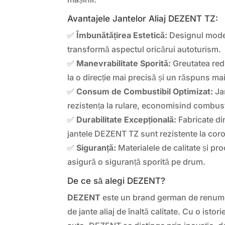
Avantajele Jantelor Aliaj DEZENT TZ:
✅
Îmbunătățirea Estetică:
Designul moder
transformă aspectul oricărui autoturism.
✅
Manevrabilitate Sporită:
Greutatea redu
la o direcție mai precisă și un răspuns mai
✅
Consum de Combustibil Optimizat:
Ja
rezistența la rulare, economisind combust
✅
Durabilitate Excepțională:
Fabricate din 
jantele DEZENT TZ sunt rezistente la coro
✅
Siguranță:
Materialele de calitate și pro
asigură o siguranță sporită pe drum.
De ce să alegi DEZENT?
DEZENT
este un brand german de renume,
de jante aliaj de înaltă calitate. Cu o istor