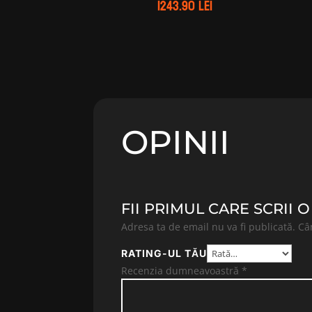
1243.90
lei
OPINII
FII PRIMUL CARE SCRII O
Adresa ta de email nu va fi publicată.
Câ
RATING-UL TĂU
Recenzia dumneavoastră
*