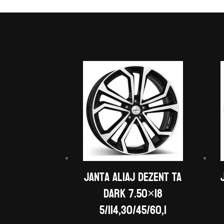
Janta aliaj DEZENT TA
dark 7.50×18
5/114,30/45/60,1