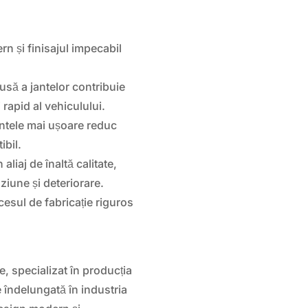
n și finisajul impecabil
să a jantelor contribuie
 rapid al vehiculului.
ntele mai ușoare reduc
ibil.
aliaj de înaltă calitate,
ziune și deteriorare.
cesul de fabricație riguros
 specializat în producția
ie îndelungată în industria