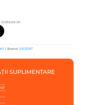
! Grăbește-te!
ENT
Brand:
DEZENT
ȚII SUPLIMENTARE
ENT