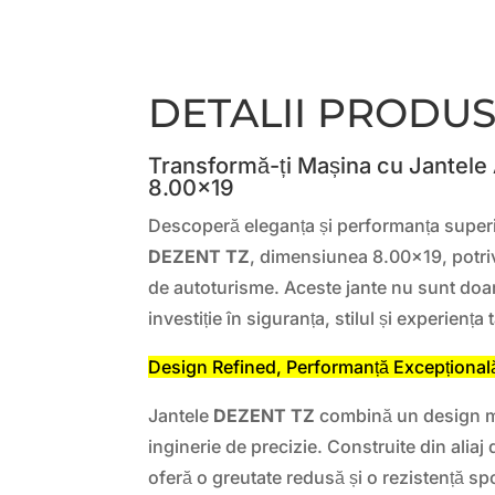
DETALII PRODU
Transformă-ți Mașina cu Jantele
8.00×19
Descoperă eleganța și performanța superio
DEZENT TZ
, dimensiunea 8.00×19, potri
de autoturisme. Aceste jante nu sunt doar
investiție în siguranța, stilul și experienț
Design Refined, Performanță Excepțional
Jantele
DEZENT TZ
combină un design mo
inginerie de precizie. Construite din aliaj 
oferă o greutate redusă și o rezistență sp