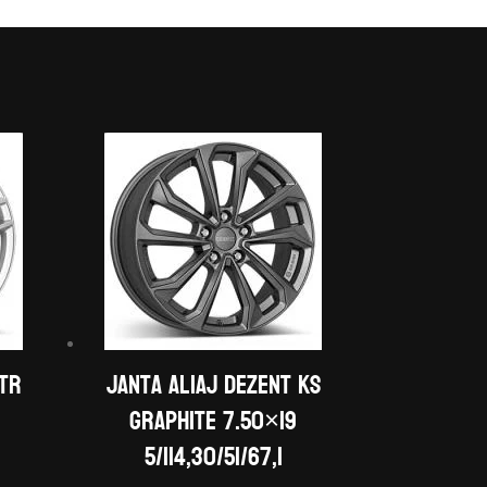
 TR
Janta aliaj DEZENT KS
graphite 7.50×19
5/114,30/51/67,1