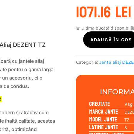
1071.16
lei
S
🚨 Ultima bucată disponibilă
Cantitate
ADAUGĂ ÎN COȘ
 Aliaj DEZENT TZ
Janta
aliaj
DEZENT
ară cu jantele aliaj
Categorie:
Jante aliaj DEZ
TZ
vite pentru o gamă largă
8.00x19
 un accesoriu, ci o
5/112/34/66,6
a ta de condus.
INFORMA
ă
Greutate
9 kg
Marca jante
DEZ
dern și atractiv cu o
Model jante
TZ
de înaltă calitate, acestea
Latime jante
8
orită, optimizând