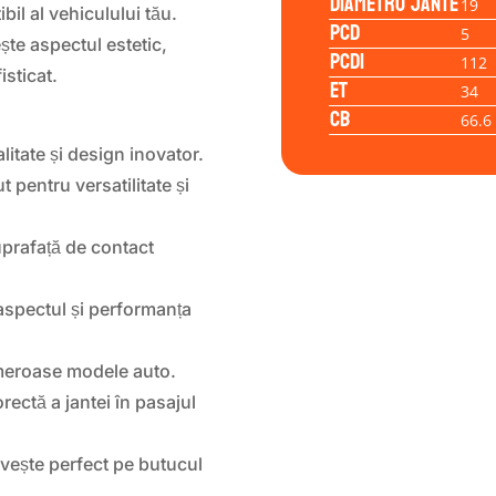
Diametru jante
19
il al vehiculului tău.
PCD
5
te aspectul estetic,
PCD1
112
isticat.
ET
34
CB
66.6
tate și design inovator.
pentru versatilitate și
uprafață de contact
aspectul și performanța
umeroase modele auto.
rectă a jantei în pasajul
vește perfect pe butucul