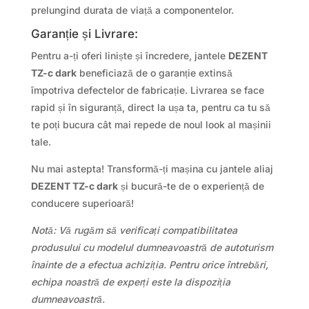
prelungind durata de viață a componentelor.
Garanție și Livrare:
Pentru a-ți oferi liniște și încredere, jantele
DEZENT
TZ-c dark
beneficiază de o garanție extinsă
împotriva defectelor de fabricație. Livrarea se face
rapid și în siguranță, direct la ușa ta, pentru ca tu să
te poți bucura cât mai repede de noul look al mașinii
tale.
Nu mai astepta! Transformă-ți mașina cu jantele aliaj
DEZENT TZ-c dark
și bucură-te de o experiență de
conducere superioară!
Notă: Vă rugăm să verificați compatibilitatea
produsului cu modelul dumneavoastră de autoturism
înainte de a efectua achiziția. Pentru orice întrebări,
echipa noastră de experți este la dispoziția
dumneavoastră.