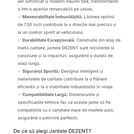
aer sofisticat și modern mașinii tale, transformând-
o într-o apariție remarcabilă pe șosea.
✅
Manevrabilitate Îmbunătățită:
Lățimea optimă
de 7.50 inch contribuie la o direcție mai precisă și
la un control sporit al vehiculului.
✅
Durabilitate Excepțională:
Construite din aliaj de
înaltă calitate, jantele DEZENT sunt rezistente la
coroziune și la impacturi, asigurând o durată de
viață lungă.
✅
Siguranță Sporită:
Designul inteligent și
materialele de calitate contribuie la o frânare
eficientă și la o stabilitate îmbunătățită în viraje.
✅
Compatibilitate Largă:
Dimensiunile și
specificațiile tehnice fac ca aceste jante să fie
compatibile cu o varietate mare de modele auto,
asigurând o potrivire perfectă.
De ce să alegi Jantele DEZENT?