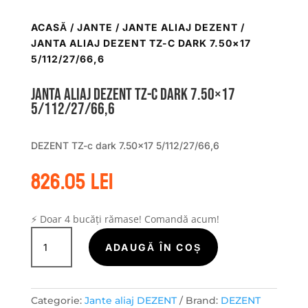
ACASĂ
/
JANTE
/
JANTE ALIAJ DEZENT
/
JANTA ALIAJ DEZENT TZ-C DARK 7.50×17
5/112/27/66,6
Janta aliaj DEZENT TZ-c dark 7.50×17
5/112/27/66,6
DEZENT TZ-c dark 7.50×17 5/112/27/66,6
826.05
lei
⚡ Doar 4 bucăți rămase! Comandă acum!
Cantitate
Janta
ADAUGĂ ÎN COȘ
aliaj
DEZENT
TZ-
Categorie:
Jante aliaj DEZENT
Brand:
DEZENT