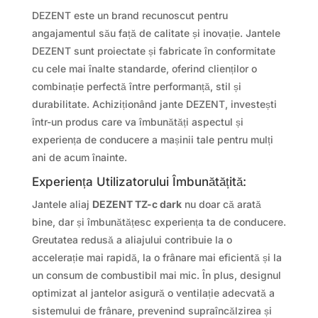
DEZENT este un brand recunoscut pentru
angajamentul său față de calitate și inovație. Jantele
DEZENT sunt proiectate și fabricate în conformitate
cu cele mai înalte standarde, oferind clienților o
combinație perfectă între performanță, stil și
durabilitate. Achiziționând jante DEZENT, investești
într-un produs care va îmbunătăți aspectul și
experiența de conducere a mașinii tale pentru mulți
ani de acum înainte.
Experiența Utilizatorului Îmbunătățită:
Jantele aliaj
DEZENT TZ-c dark
nu doar că arată
bine, dar și îmbunătățesc experiența ta de conducere.
Greutatea redusă a aliajului contribuie la o
accelerație mai rapidă, la o frânare mai eficientă și la
un consum de combustibil mai mic. În plus, designul
optimizat al jantelor asigură o ventilație adecvată a
sistemului de frânare, prevenind supraîncălzirea și