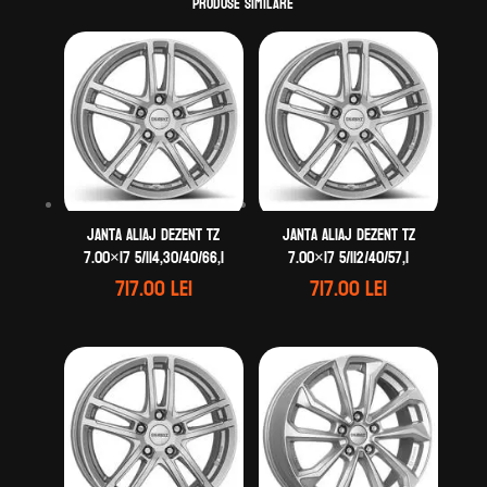
Produse similare
Janta aliaj DEZENT TZ
Janta aliaj DEZENT TZ
7.00×17 5/114,30/40/66,1
7.00×17 5/112/40/57,1
717.00
lei
717.00
lei