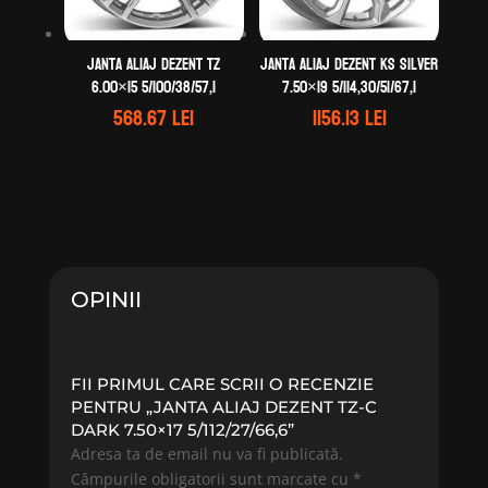
Janta aliaj DEZENT TZ
Janta aliaj DEZENT KS silver
6.00×15 5/100/38/57,1
7.50×19 5/114,30/51/67,1
568.67
lei
1156.13
lei
OPINII
FII PRIMUL CARE SCRII O RECENZIE
PENTRU „JANTA ALIAJ DEZENT TZ-C
DARK 7.50×17 5/112/27/66,6”
Adresa ta de email nu va fi publicată.
Câmpurile obligatorii sunt marcate cu
*