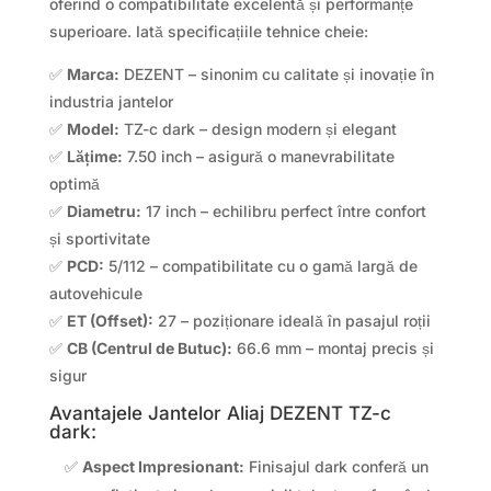
oferind o compatibilitate excelentă și performanțe
superioare. Iată specificațiile tehnice cheie:
✅
Marca:
DEZENT – sinonim cu calitate și inovație în
industria jantelor
✅
Model:
TZ-c dark – design modern și elegant
✅
Lățime:
7.50 inch – asigură o manevrabilitate
optimă
✅
Diametru:
17 inch – echilibru perfect între confort
și sportivitate
✅
PCD:
5/112 – compatibilitate cu o gamă largă de
autovehicule
✅
ET (Offset):
27 – poziționare ideală în pasajul roții
✅
CB (Centrul de Butuc):
66.6 mm – montaj precis și
sigur
Avantajele Jantelor Aliaj DEZENT TZ-c
dark:
✅
Aspect Impresionant:
Finisajul dark conferă un