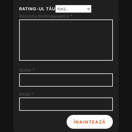
RATING-UL TĂU
Recenzia dumneavoastră
*
Nume
*
Email
*
ÎNAINTEAZĂ