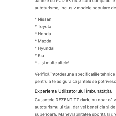
Jantele cu PCD 5×114.3 sunt compatibile
autoturisme, inclusiv modele populare de
* Nissan
* Toyota
* Honda
* Mazda
* Hyundai
* Kia
* …și multe altele!
Verifică întotdeauna specificațiile tehnice
pentru a te asigura că jantele se potrivesc
Experiența Utilizatorului Îmbunătățită
Cu jantele
DEZENT TZ dark
, nu doar că 
autoturismului tău, dar vei beneficia și 
superioară. Manevrabilitatea sporită și g