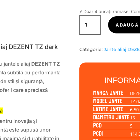
⚡ Doar 4 bucăți rămase! Co
Cantitate
Janta
ADAUGĂ 
S
aliaj
DEZENT
TZ
Aliaj DEZENT TZ dark
Categorie:
Jante aliaj DEZ
dark
6.50x16
 jantele aliaj
DEZENT TZ
5/114,30/45/67,1
nța subtilă cu performanța
INFORMA
e stil și siguranță,
oferii care apreciază
Marca jante
DEZ
Model jante
TZ d
Latime jante
6.50
ea
Diametru jante
16
ntru inovația și
PCD
5
jantă este supusă unor
PCD1
114.
 maximă și durabilitate în