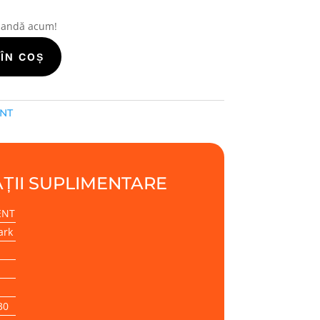
mandă acum!
ÎN COȘ
ENT
ȚII SUPLIMENTARE
ENT
ark
30