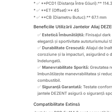
* ✅ **PCD1 (Distanța Între Găuri):** 114
* ✅ **ET (Offset):** 45
* ✅ **CB (Diametru Butuc):** 67.1 mm
Beneficiile Utilizării Jantelor Aliaj DE
✅
Estetică Îmbunătățită:
Finisajul dark
eleganță și sportivitate autoturismului t
✅
Durabilitate Crescută:
Aliajul de înalt
coroziune și la impacturi, asigurând o d
îndelungată.
✅
Manevrabilitate Sporită:
Greutatea r
îmbunătățește manevrabilitatea și red
combustibil.
✅
Siguranță Garantată:
Testate confor
jantele DEZENT asigură o siguranță spo
Compatibilitate Extinsă