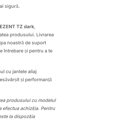
ai sigură.
EZENT TZ dark
,
itatea produsului. Livrarea
chipa noastră de suport
e întrebare și pentru a te
l cu jantele aliaj
desăvârșit și performanță
atea produsului cu modelul
 efectua achiziția. Pentru
este la dispoziția