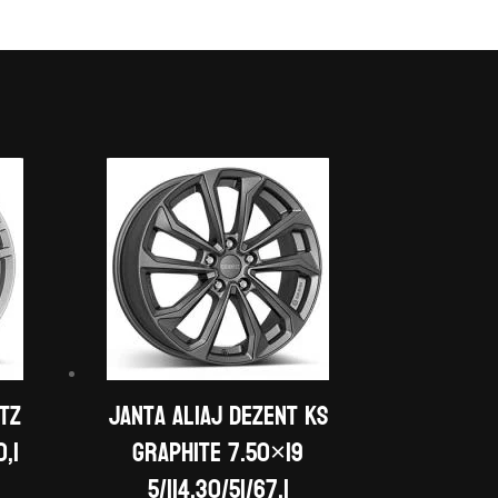
 TZ
Janta aliaj DEZENT KS
,1
graphite 7.50×19
5/114,30/51/67,1