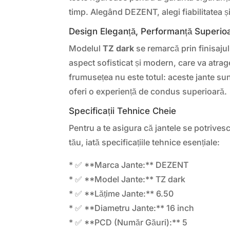
timp. Alegând DEZENT, alegi fiabilitatea 
Design Eleganță, Performanță Superio
Modelul
TZ dark
se remarcă prin finisaju
aspect sofisticat și modern, care va atrage
frumusețea nu este totul: aceste jante sun
oferi o experiență de condus superioară.
Specificații Tehnice Cheie
Pentru a te asigura că jantele se potrives
tău, iată specificațiile tehnice esențiale:
* ✅ **Marca Jante:** DEZENT
* ✅ **Model Jante:** TZ dark
* ✅ **Lățime Jante:** 6.50
* ✅ **Diametru Jante:** 16 inch
* ✅ **PCD (Număr Găuri):** 5