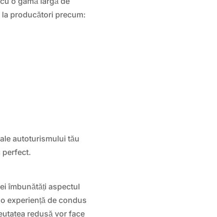
 cu o gamă largă de
 la producători precum:
 ale autoturismului tău
 perfect.
vei îmbunătăți aspectul
de o experiență de condus
reutatea redusă vor face