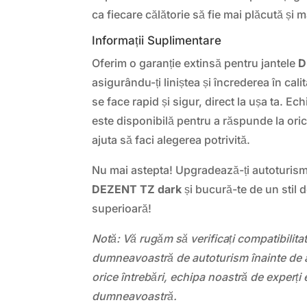
ca fiecare călătorie să fie mai plăcută și m
Informații Suplimentare
Oferim o garanție extinsă pentru jantele
D
asigurându-ți liniștea și încrederea în cal
se face rapid și sigur, direct la ușa ta. E
este disponibilă pentru a răspunde la oric
ajuta să faci alegerea potrivită.
Nu mai astepta! Upgradează-ți autoturismu
DEZENT TZ dark
și bucură-te de un stil 
superioară!
Notă: Vă rugăm să verificați compatibilit
dumneavoastră de autoturism înainte de a
orice întrebări, echipa noastră de experți 
dumneavoastră.