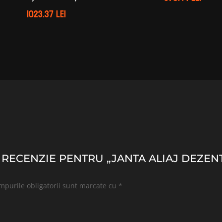
1023.37
lei
O RECENZIE PENTRU „JANTA ALIAJ DEZENT
mpurile obligatorii sunt marcate cu
*