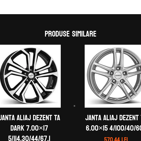
Produse similare
Janta aliaj DEZENT TA
Janta aliaj DEZENT
dark 7.00×17
6.00×15 4/100/40/60
5/114,30/44/67,1
570.44
lei