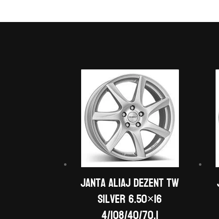
Janta aliaj DEZENT TW
silver 6.50×16
4/108/40/70,1