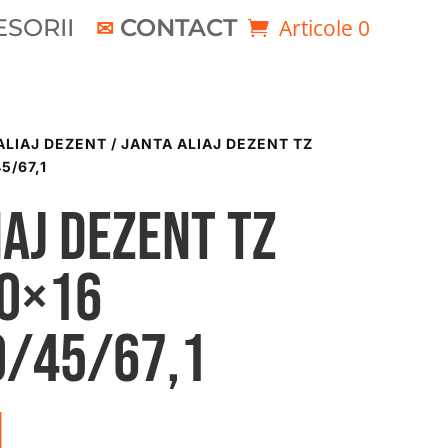
SORII
CONTACT
Articole 0
ALIAJ DEZENT
/ JANTA ALIAJ DEZENT TZ
5/67,1
iaj DEZENT TZ
50×16
0/45/67,1
i