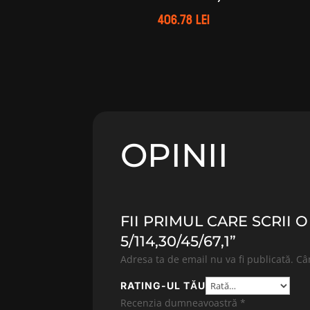
406.78
lei
OPINII
FII PRIMUL CARE SCRII 
5/114,30/45/67,1”
Adresa ta de email nu va fi publicată.
Câ
RATING-UL TĂU
Recenzia dumneavoastră
*