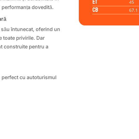
ET
45
și performanța dovedită.
CB
67.1
ară
l său întunecat, oferind un
 toate privirile. Dar
t construite pentru a
c perfect cu autoturismul