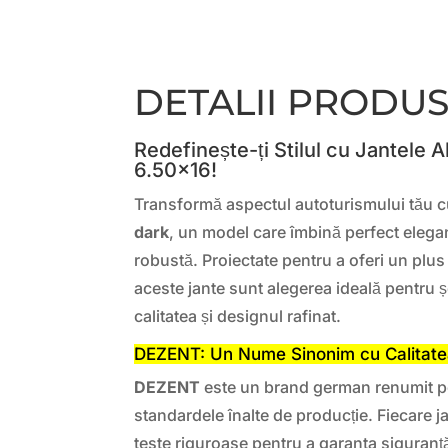
DETALII PRODU
Redefinește-ți Stilul cu Jantele 
6.50×16!
Transformă aspectul autoturismului tău cu
dark
, un model care îmbină perfect elega
robustă. Proiectate pentru a oferi un plus d
aceste jante sunt alegerea ideală pentru ș
calitatea și designul rafinat.
DEZENT: Un Nume Sinonim cu Calitat
DEZENT
este un brand german renumit pe
standardele înalte de producție. Fiecare 
teste riguroase pentru a garanta siguranță