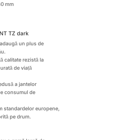
.30 mm
ZENT TZ dark
 adaugă un plus de
ău.
ă calitate rezistă la
urată de viață
edusă a jantelor
uce consumul de
m standardelor europene,
rită pe drum.