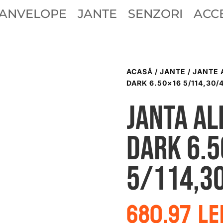
ANVELOPE
JANTE
SENZORI
ACCE
ACASĂ
/
JANTE
/
JANTE 
DARK 6.50×16 5/114,30/4
Janta al
dark 6.
5/114,3
680.97
le