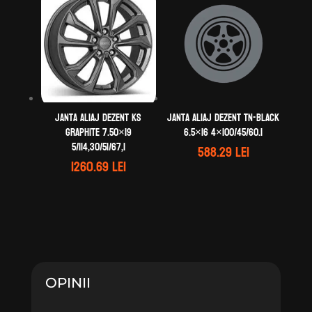
Janta aliaj DEZENT KS
Janta aliaj DEZENT TN-black
graphite 7.50×19
6.5×16 4×100/45/60.1
5/114,30/51/67,1
588.29
lei
1260.69
lei
OPINII