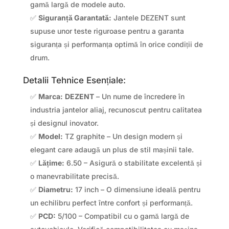
gamă largă de modele auto.
✅
Siguranță Garantată:
Jantele DEZENT sunt
supuse unor teste riguroase pentru a garanta
siguranța și performanța optimă în orice condiții de
drum.
Detalii Tehnice Esențiale:
✅
Marca:
DEZENT
– Un nume de încredere în
industria jantelor aliaj, recunoscut pentru calitatea
și designul inovator.
✅
Model:
TZ graphite – Un design modern și
elegant care adaugă un plus de stil mașinii tale.
✅
Lățime:
6.50 – Asigură o stabilitate excelentă și
o manevrabilitate precisă.
✅
Diametru:
17 inch – O dimensiune ideală pentru
un echilibru perfect între confort și performanță.
✅
PCD:
5/100 – Compatibil cu o gamă largă de