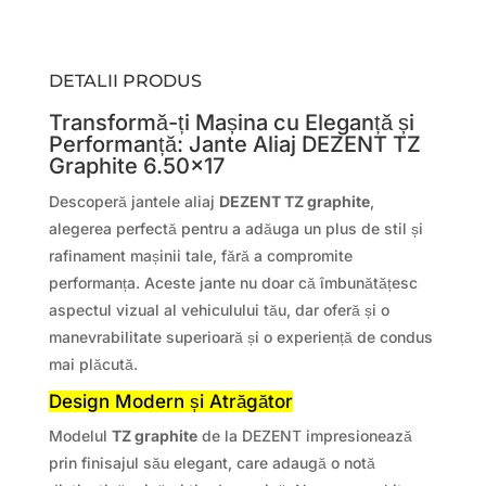
DETALII PRODUS
Transformă-ți Mașina cu Eleganță și
Performanță: Jante Aliaj DEZENT TZ
Graphite 6.50×17
Descoperă jantele aliaj
DEZENT TZ graphite
,
alegerea perfectă pentru a adăuga un plus de stil și
rafinament mașinii tale, fără a compromite
performanța. Aceste jante nu doar că îmbunătățesc
aspectul vizual al vehiculului tău, dar oferă și o
manevrabilitate superioară și o experiență de condus
mai plăcută.
Design Modern și Atrăgător
Modelul
TZ graphite
de la DEZENT impresionează
prin finisajul său elegant, care adaugă o notă