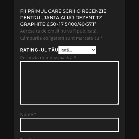
FII PRIMUL CARE SCRII O RECENZIE
PENTRU „JANTA ALIAJ DEZENT TZ
GRAPHITE 6.50×17 5/100/40/57,1”
Adresa ta de email nu va fi publicată.
Câmpurile obligatorii sunt marcate cu
*
RATING-UL TĂU
Recenzia dumneavoastră
*
Nume
*