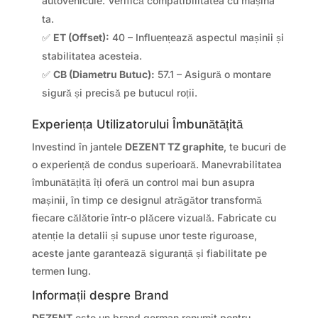
autovehicule. Verifică compatibilitatea cu mașina
ta.
✅
ET (Offset):
40 – Influențează aspectul mașinii și
stabilitatea acesteia.
✅
CB (Diametru Butuc):
57.1 – Asigură o montare
sigură și precisă pe butucul roții.
Experiența Utilizatorului Îmbunătățită
Investind în jantele
DEZENT TZ graphite
, te bucuri de
o experiență de condus superioară. Manevrabilitatea
îmbunătățită îți oferă un control mai bun asupra
mașinii, în timp ce designul atrăgător transformă
fiecare călătorie într-o plăcere vizuală. Fabricate cu
atenție la detalii și supuse unor teste riguroase,
aceste jante garantează siguranță și fiabilitate pe
termen lung.
Informații despre Brand
DEZENT
este un brand german renumit pentru