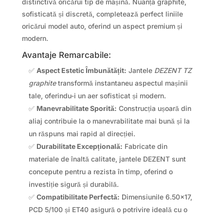
distinctivă oricărui tip de mașină. Nuanța graphite,
sofisticată și discretă, completează perfect liniile
oricărui model auto, oferind un aspect premium și
modern.
Avantaje Remarcabile:
✅
Aspect Estetic Îmbunătățit:
Jantele
DEZENT TZ
graphite
transformă instantaneu aspectul mașinii
tale, oferindu-i un aer sofisticat și modern.
✅
Manevrabilitate Sporită:
Construcția ușoară din
aliaj contribuie la o manevrabilitate mai bună și la
un răspuns mai rapid al direcției.
✅
Durabilitate Excepțională:
Fabricate din
materiale de înaltă calitate, jantele DEZENT sunt
concepute pentru a rezista în timp, oferind o
investiție sigură și durabilă.
✅
Compatibilitate Perfectă:
Dimensiunile 6.50×17,
PCD 5/100 și ET40 asigură o potrivire ideală cu o