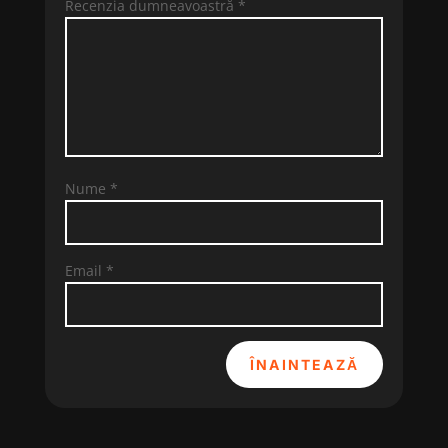
Recenzia dumneavoastră
*
Nume
*
Email
*
ÎNAINTEAZĂ