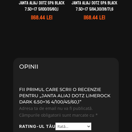
Janta aliaj DOTZ Spa black
Janta aliaj DOTZ Spa black
7.50×17 5/100/35/60,1
7.50×17 5/114,30/38/71,6
1168.44
lei
1168.44
lei
OPINII
FII PRIMUL CARE SCRII O RECENZIE
PENTRU „JANTA ALIAJ DOTZ LIMEROCK
DARK 6.50×16 4/100/45/60,1”
Adresa ta de email nu va fi publicată.
Câmpurile obligatorii sunt marcate cu
*
RATING-UL TĂU