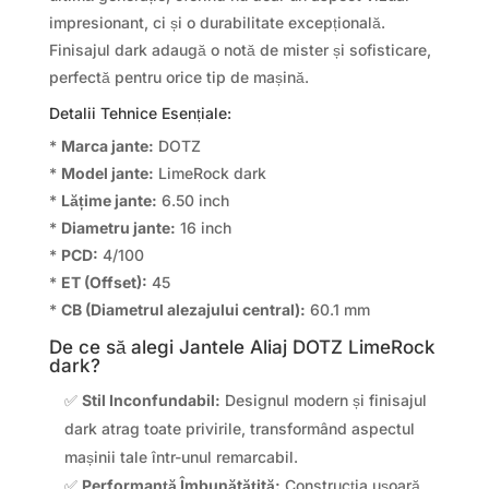
impresionant, ci și o durabilitate excepțională.
Finisajul dark adaugă o notă de mister și sofisticare,
perfectă pentru orice tip de mașină.
Detalii Tehnice Esențiale:
*
Marca jante:
DOTZ
*
Model jante:
LimeRock dark
*
Lățime jante:
6.50 inch
*
Diametru jante:
16 inch
*
PCD:
4/100
*
ET (Offset):
45
*
CB (Diametrul alezajului central):
60.1 mm
De ce să alegi Jantele Aliaj DOTZ LimeRock
dark?
✅
Stil Inconfundabil:
Designul modern și finisajul
dark atrag toate privirile, transformând aspectul
mașinii tale într-unul remarcabil.
✅
Performanță Îmbunătățită:
Construcția ușoară