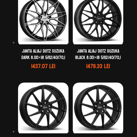
Janta aliaj DOTZ Suzuka
Janta aliaj DOTZ Suzuka
dark 8.00×18 5/112/40/70,1
black 8.00×18 5/112/40/70,1
1437.07
lei
1479.33
lei