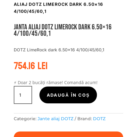
ALIAJ DOTZ LIMEROCK DARK 6.50×16
4/100/45/60,1
Janta aliaj DOTZ LimeRock dark 6.50×16
4/100/45/60,1
DOTZ LimeRock dark 6.50×16 4/100/45/60,1
754.16
lei
⚡ Doar 2 bucăți rămase! Comandă acum!
Cantitate
Janta
ADAUGĂ ÎN COȘ
aliaj
DOTZ
LimeRock
Categorie:
Jante aliaj DOTZ
Brand:
DOTZ
dark
6.50x16