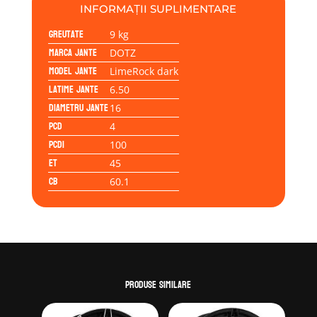
4/100/45/60,1
INFORMAȚII SUPLIMENTARE
Greutate
9 kg
Marca jante
DOTZ
Model jante
LimeRock dark
Latime jante
6.50
Diametru jante
16
PCD
4
PCD1
100
ET
45
CB
60.1
Produse similare