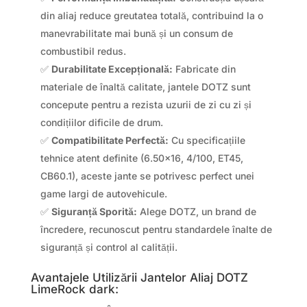
din aliaj reduce greutatea totală, contribuind la o
manevrabilitate mai bună și un consum de
combustibil redus.
✅
Durabilitate Excepțională:
Fabricate din
materiale de înaltă calitate, jantele DOTZ sunt
concepute pentru a rezista uzurii de zi cu zi și
condițiilor dificile de drum.
✅
Compatibilitate Perfectă:
Cu specificațiile
tehnice atent definite (6.50×16, 4/100, ET45,
CB60.1), aceste jante se potrivesc perfect unei
game largi de autovehicule.
✅
Siguranță Sporită:
Alege DOTZ, un brand de
încredere, recunoscut pentru standardele înalte de
siguranță și control al calității.
Avantajele Utilizării Jantelor Aliaj DOTZ
LimeRock dark: