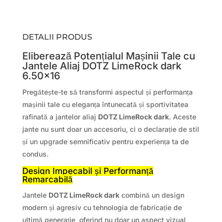
DETALII PRODUS
Eliberează Potențialul Mașinii Tale cu
Jantele Aliaj DOTZ LimeRock dark
6.50×16
Pregătește-te să transformi aspectul și performanța
mașinii tale cu eleganța întunecată și sportivitatea
rafinată a jantelor aliaj
DOTZ LimeRock dark
. Aceste
jante nu sunt doar un accesoriu, ci o declarație de stil
și un upgrade semnificativ pentru experiența ta de
condus.
Design Impecabil și Performanță
Remarcabilă
Jantele
DOTZ LimeRock dark
combină un design
modern și agresiv cu tehnologia de fabricație de
ultimă generație, oferind nu doar un aspect vizual