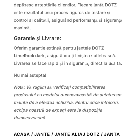
depășesc așteptările clienților. Fiecare jantă DOTZ
este rezultatul unui proces riguros de testare și
control al calității, asigurând performanță și siguranță
maximă.
Garanție și Livrare:
Oferim garanție extinsă pentru jantele
DOTZ
LimeRock dark
, asigurându-ți liniștea sufletească.
Livrarea se face rapid și în siguranță, direct la ușa ta.
Nu mai astepta!
Notă: Vă rugăm să verificați compatibilitatea
produsului cu modelul dumneavoastră de autoturism
înainte de a efectua achiziția. Pentru orice întrebări,
echipa noastră de experți este la dispoziția
dumneavoastră.
ACASĂ
/
JANTE
/
JANTE ALIAJ DOTZ
/ JANTA