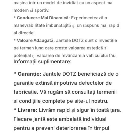
mașina într-un model de invidiat cu un aspect mai
modern și sportiv.
*
Conducere Mai Dinamică:
Experimentează o
manevrabilitate îmbunătățită și un răspuns mai rapid
al direcției.
*
Valoare Adăugată:
Jantele DOTZ sunt o investiție
pe termen lung care crește valoarea estetică și
potențial și valoarea de revânzare a vehiculului tău.
Informații suplimentare:
*
Garanție:
Jantele DOTZ beneficiază de o
garanție extinsă împotriva defectelor de
fabricație. Vă rugăm să consultați termenii
și condițiile complete pe site-ul nostru.
*
Livrare:
Livrăm rapid și sigur în toată țara.
Fiecare jantă este ambalată individual
pentru a preveni deteriorarea în timpul