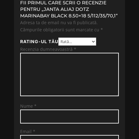
FII PRIMUL CARE SCRII O RECENZIE
PENTRU „JANTA ALIAJ DOTZ
MARINABAY BLACK 8.50×18 5/112/35/70,1”
Adresa ta de email nu va fi publicată.
Câmpurile obligatorii sunt marcate cu
*
RATING-UL TĂU
Recenzia dumneavoastră
*
Nume
*
Email
*