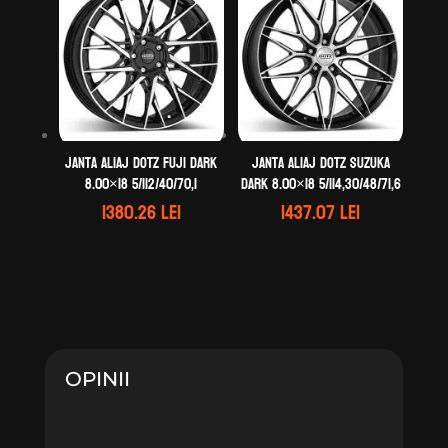
Janta aliaj DOTZ Fuji dark
Janta aliaj DOTZ Suzuka
8.00×18 5/112/40/70,1
dark 8.00×18 5/114,30/48/71,6
1380.26
lei
1437.07
lei
OPINII