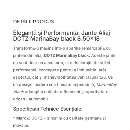
DETALII PRODUS
Eleganță și Performanță: Jante Aliaj
DOTZ MarinaBay black 8.50×18
Transformă-ți mașina într-o apariție remarcabilă cu
jantele din aliaj
DOTZ MarinaBay black
. Aceste jante
nu sunt doar un accesoriu, ci o declarație de stil și
performanță, concepute pentru a îmbunătăți atât
aspectul, cât și manevrabilitatea vehiculului tău. Cu
un design modern și o finisare impecabilă,
MarinaBay
black
adaugă o notă de rafinament și sportivitate
oricărui automobil.
Specificații Tehnice Esențiale:
*
Marcă:
DOTZ – sinonim cu calitate germană și
inovație.