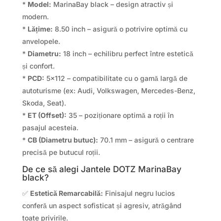
*
Model:
MarinaBay black – design atractiv și
modern.
*
Lățime:
8.50 inch – asigură o potrivire optimă cu
anvelopele.
*
Diametru:
18 inch – echilibru perfect între estetică
și confort.
*
PCD:
5×112 – compatibilitate cu o gamă largă de
autoturisme (ex: Audi, Volkswagen, Mercedes-Benz,
Skoda, Seat).
*
ET (Offset):
35 – poziționare optimă a roții în
pasajul acesteia.
*
CB (Diametru butuc):
70.1 mm – asigură o centrare
precisă pe butucul roții.
De ce să alegi Jantele DOTZ MarinaBay
black?
✅
Estetică Remarcabilă:
Finisajul negru lucios
conferă un aspect sofisticat și agresiv, atrăgând
toate privirile.