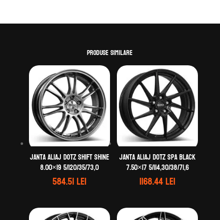
Produse similare
Janta aliaj DOTZ Shift shine
Janta aliaj DOTZ Spa black
8.00×19 5/120/35/73,0
7.50×17 5/114,30/38/71,6
584.51
lei
1168.44
lei