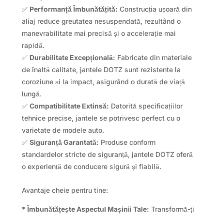
✅
Performanță Îmbunătățită:
Construcția ușoară din
aliaj reduce greutatea nesuspendată, rezultând o
manevrabilitate mai precisă și o accelerație mai
rapidă.
✅
Durabilitate Excepțională:
Fabricate din materiale
de înaltă calitate, jantele DOTZ sunt rezistente la
coroziune și la impact, asigurând o durată de viață
lungă.
✅
Compatibilitate Extinsă:
Datorită specificațiilor
tehnice precise, jantele se potrivesc perfect cu o
varietate de modele auto.
✅
Siguranță Garantată:
Produse conform
standardelor stricte de siguranță, jantele DOTZ oferă
o experiență de conducere sigură și fiabilă.
Avantaje cheie pentru tine:
*
Îmbunătățește Aspectul Mașinii Tale:
Transformă-ți