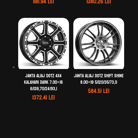
1181.94
lei
1380.26
lei
Janta aliaj DOTZ 4X4
Janta aliaj DOTZ Shift shine
Kalahari dark 7.00×16
8.00×19 5/120/35/73,0
6/139,70/24/93,1
584.51
lei
1372.41
lei