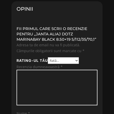
OPINII
FII PRIMUL CARE SCRII O RECENZIE
PENTRU „JANTA ALIAJ DOTZ
MARINABAY BLACK 8.50×19 5/112/35/70,1”
Adresa ta de email nu va fi publicată.
Câmpurile obligatorii sunt marcate cu
*
RATING-UL TĂU
Recenzia dumneavoastră
*
Nume
*