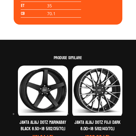
ET
35
CB
70.1
Produse similare
Janta aliaj DOTZ MarinaBay
Janta aliaj DOTZ Fuji dark
black 8.50×18 5/112/35/70,1
8.00×18 5/112/40/70,1