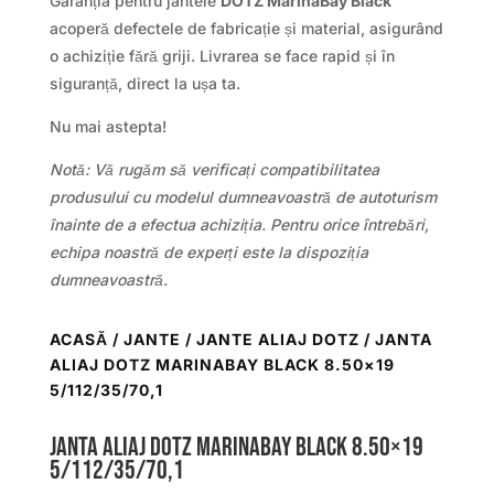
Garanția pentru jantele
DOTZ MarinaBay Black
acoperă defectele de fabricație și material, asigurând
o achiziție fără griji. Livrarea se face rapid și în
siguranță, direct la ușa ta.
Nu mai astepta!
Notă: Vă rugăm să verificați compatibilitatea
produsului cu modelul dumneavoastră de autoturism
înainte de a efectua achiziția. Pentru orice întrebări,
echipa noastră de experți este la dispoziția
dumneavoastră.
ACASĂ
/
JANTE
/
JANTE ALIAJ DOTZ
/ JANTA
ALIAJ DOTZ MARINABAY BLACK 8.50×19
5/112/35/70,1
Janta aliaj DOTZ MarinaBay black 8.50×19
5/112/35/70,1