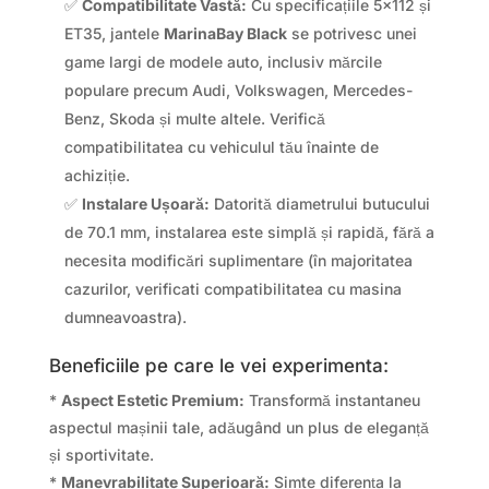
✅
Compatibilitate Vastă:
Cu specificațiile 5×112 și
ET35, jantele
MarinaBay Black
se potrivesc unei
game largi de modele auto, inclusiv mărcile
populare precum Audi, Volkswagen, Mercedes-
Benz, Skoda și multe altele. Verifică
compatibilitatea cu vehiculul tău înainte de
achiziție.
✅
Instalare Ușoară:
Datorită diametrului butucului
de 70.1 mm, instalarea este simplă și rapidă, fără a
necesita modificări suplimentare (în majoritatea
cazurilor, verificati compatibilitatea cu masina
dumneavoastra).
Beneficiile pe care le vei experimenta:
*
Aspect Estetic Premium:
Transformă instantaneu
aspectul mașinii tale, adăugând un plus de eleganță
și sportivitate.
*
Manevrabilitate Superioară:
Simte diferența la