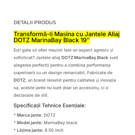
DETALII PRODUS
Transformă-ți Mașina cu Jantele Aliaj
DOTZ MarinaBay Black 19″
Ești gata să oferi mașinii tale un aspect agresiv și
sofisticat? Jantele aliaj
DOTZ MarinaBay Black
sunt
alegerea perfectă pentru a combina performanța
superioară cu un design remarcabil. Fabricate de
DOTZ
, un brand renumit pentru calitatea și inovația
sa, aceste jante nu sunt doar un accesoriu, ci o
declarație de stil.
Specificații Tehnice Esențiale:
*
Marca jante:
DOTZ
*
Model jante:
MarinaBay black
*
Lățime jante:
8.50 inch