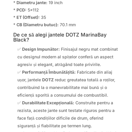
*
Diametru jante:
19 inch
*
PCD:
5×112
*
ET (Offset):
35
*
CB (Diametru butuc):
70.1 mm
De ce să alegi jantele DOTZ MarinaBay
Black?
✅
Design Impunător:
Finisajul negru mat combinat
cu designul modern al spițelor conferă un aspect
agresiv și elegant, atrăgând toate privirile.
✅
Performanță Îmbunătățită:
Fabricate din aliaj
ușor, jantele
DOTZ
reduc greutatea totală a roților,
contribuind la o manevrabilitate mai bună și o
eficiență sporită a consumului de combustibil.
✅
Durabilitate Excepțională:
Construite pentru a
rezista, aceste jante sunt testate riguros pentru a
face față condițiilor dificile de drum, oferind
siguranță și fiabilitate pe termen lung.