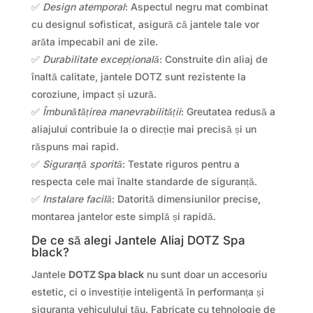
✅
Design atemporal
: Aspectul negru mat combinat
cu designul sofisticat, asigură că jantele tale vor
arăta impecabil ani de zile.
✅
Durabilitate excepțională
: Construite din aliaj de
înaltă calitate, jantele DOTZ sunt rezistente la
coroziune, impact și uzură.
✅
Îmbunătățirea manevrabilității
: Greutatea redusă a
aliajului contribuie la o direcție mai precisă și un
răspuns mai rapid.
✅
Siguranță sporită
: Testate riguros pentru a
respecta cele mai înalte standarde de siguranță.
✅
Instalare facilă
: Datorită dimensiunilor precise,
montarea jantelor este simplă și rapidă.
De ce să alegi Jantele Aliaj DOTZ Spa
black?
Jantele
DOTZ Spa black
nu sunt doar un accesoriu
estetic, ci o investiție inteligentă în performanța și
siguranța vehiculului tău. Fabricate cu tehnologie de