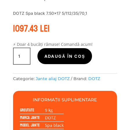
DOTZ Spa black 7.50×17 5/112/35/70,1
1097.43
lei
⚡ Doar 4 bucăți rămase! Comandă acum!
Cantitate
Janta
ADAUGĂ ÎN COȘ
aliaj
DOTZ
Spa
Categorie:
Jante aliaj DOTZ
Brand:
DOTZ
black
7.50x17
5/112/35/70,1
INFORMAȚII SUPLIMENTARE
Greutate
9 kg
Marca jante
DOTZ
Model jante
Spa black