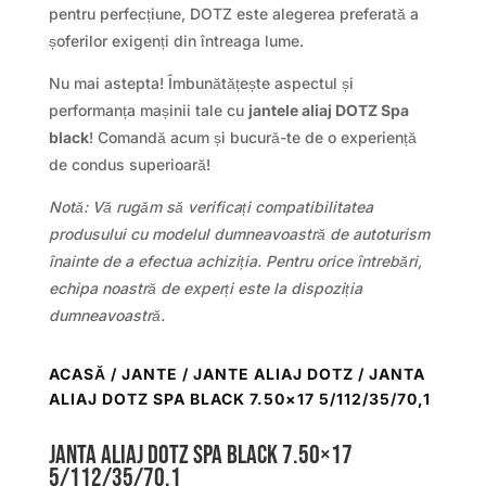
pentru perfecțiune, DOTZ este alegerea preferată a
șoferilor exigenți din întreaga lume.
Nu mai astepta! Îmbunătățește aspectul și
performanța mașinii tale cu
jantele aliaj DOTZ Spa
black
! Comandă acum și bucură-te de o experiență
de condus superioară!
Notă: Vă rugăm să verificați compatibilitatea
produsului cu modelul dumneavoastră de autoturism
înainte de a efectua achiziția. Pentru orice întrebări,
echipa noastră de experți este la dispoziția
dumneavoastră.
ACASĂ
/
JANTE
/
JANTE ALIAJ DOTZ
/ JANTA
ALIAJ DOTZ SPA BLACK 7.50×17 5/112/35/70,1
Janta aliaj DOTZ Spa black 7.50×17
5/112/35/70,1