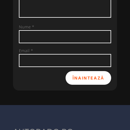
Nume
*
Email
*
ÎNAINTEAZĂ