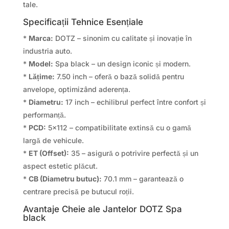
tale.
Specificații Tehnice Esențiale
*
Marca:
DOTZ – sinonim cu calitate și inovație în
industria auto.
*
Model:
Spa black – un design iconic și modern.
*
Lățime:
7.50 inch – oferă o bază solidă pentru
anvelope, optimizând aderența.
*
Diametru:
17 inch – echilibrul perfect între confort și
performanță.
*
PCD:
5×112 – compatibilitate extinsă cu o gamă
largă de vehicule.
*
ET (Offset):
35 – asigură o potrivire perfectă și un
aspect estetic plăcut.
*
CB (Diametru butuc):
70.1 mm – garantează o
centrare precisă pe butucul roții.
Avantaje Cheie ale Jantelor DOTZ Spa
black