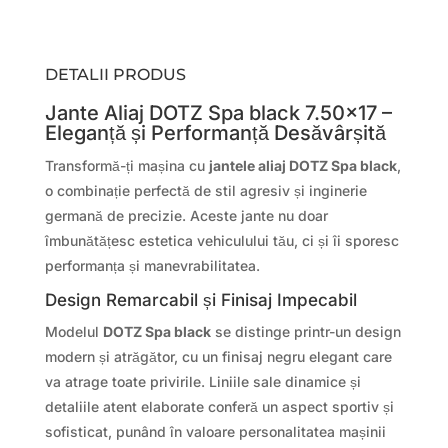
DETALII PRODUS
Jante Aliaj DOTZ Spa black 7.50×17 –
Eleganță și Performanță Desăvârșită
Transformă-ți mașina cu
jantele aliaj DOTZ Spa black
,
o combinație perfectă de stil agresiv și inginerie
germană de precizie. Aceste jante nu doar
îmbunătățesc estetica vehiculului tău, ci și îi sporesc
performanța și manevrabilitatea.
Design Remarcabil și Finisaj Impecabil
Modelul
DOTZ Spa black
se distinge printr-un design
modern și atrăgător, cu un finisaj negru elegant care
va atrage toate privirile. Liniile sale dinamice și
detaliile atent elaborate conferă un aspect sportiv și
sofisticat, punând în valoare personalitatea mașinii