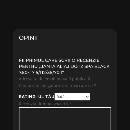
OPINII
FII PRIMUL CARE SCRII O RECENZIE
PENTRU „JANTA ALIAJ DOTZ SPA BLACK
7.50×17 5/112/35/70,1”
Adresa ta de email nu va fi publicată.
Câmpurile obligatorii sunt marcate cu
*
RATING-UL TĂU
Recenzia dumneavoastră
*