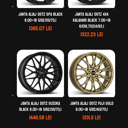
Janta aliaj DOTZ Spa black
Janta aliaj DOTZ 4X4
8.00×18 5/112/35/70,1
Kalahari black 7.00×16
6/139,70/24/93,1
1365.07
lei
1322.23
lei
Janta aliaj DOTZ Suzuka
Janta aliaj DOTZ Fuji gold
black 8.00×18 5/112/35/70,1
8.00×18 5/112/40/70,1
1446.58
lei
1331.11
lei