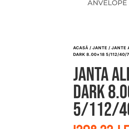
ANVELOPE
ACASĂ
/
JANTE
/
JANTE 
DARK 8.00×18 5/112/40/7
Janta al
dark 8.
5/112/4