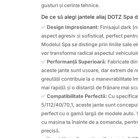
gusturi și cerințe tehnice.
De ce să alegi jantele aliaj DOTZ Spa
✅
Design Impresionant:
Finisajul dark (
aspect agresiv și sofisticat, perfect pentr
Modelul Spa se distinge prin liniile sale 
vor transforma radical aspectul vehicululu
✅
Performanță Superioară:
Fabricate din 
aceste jante sunt ușoare, dar extrem de 
greutății contribuie la o manevrabilitate î
mai rapidă și o distanță de frânare mai sc
✅
Compatibilitate Perfectă:
Cu specificaț
5/112/40/70,1, aceste jante sunt conceput
perfect cu o gamă largă de modele auto. V
cu mașina ta înainte de a comanda, pentru 
precisă.