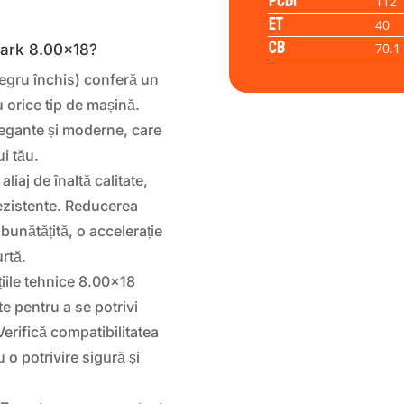
PCD1
112
ET
40
CB
70.1
 dark 8.00×18?
negru închis) conferă un
u orice tip de mașină.
elegante și moderne, care
i tău.
aliaj de înaltă calitate,
rezistente. Reducerea
mbunătățită, o accelerație
urtă.
iile tehnice 8.00×18
e pentru a se potrivi
erifică compatibilitatea
o potrivire sigură și