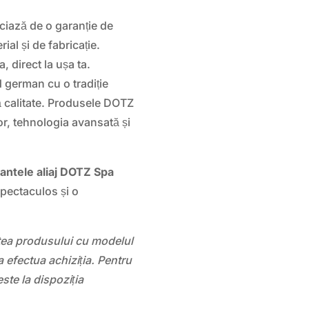
iază de o garanție de
al și de fabricație.
a, direct la ușa ta.
german cu o tradiție
tă calitate. Produsele DOTZ
r, tehnologia avansată și
jantele aliaj DOTZ Spa
pectaculos și o
atea produsului cu modelul
 efectua achiziția. Pentru
este la dispoziția