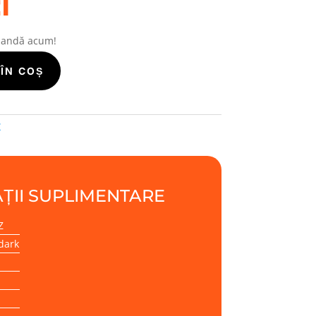
i
mandă acum!
ÎN COȘ
Z
ȚII SUPLIMENTARE
Z
dark