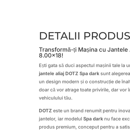
DETALII PRODU
Transformă-ți Mașina cu Jantele 
8.00×18!
Ești gata să duci aspectul mașinii tale la 
jantele aliaj DOTZ Spa dark
sunt alegerea
un design modern și o construcție de înalt
doar că vor atrage toate privirile, dar vor
vehiculului tău.
DOTZ
este un brand renumit pentru inovați
jantelor, iar modelul
Spa dark
nu face exc
produs premium, conceput pentru a satis