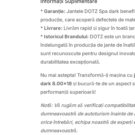
Informații Suplimentare
*
Garanție:
Jantele DOTZ Spa dark benefic
producție, care acoperă defectele de materi
*
Livrare:
Livrăm rapid și sigur în toată țar
*
Istoricul Brandului:
DOTZ este un brand 
îndelungată în producția de jante de înal
sunt recunoscute pentru designul inovato
durabilitatea excepțională.
Nu mai astepta! Transformă-ți mașina cu
dark 8.00×18
și bucură-te de un aspect s
performanță superioară!
Notă: Vă rugăm să verificați compatibilit
dumneavoastră de autoturism înainte de a
orice întrebări, echipa noastră de experți 
dumneavoastră.