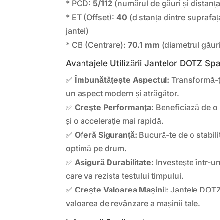
* PCD:
5/112
(numărul de găuri și distanța
* ET (Offset):
40
(distanța dintre suprafaț
jantei)
* CB (Centrare):
70.1 mm
(diametrul găuri
Avantajele Utilizării Jantelor DOTZ Sp
✅
Îmbunătățește Aspectul:
Transformă-ț
un aspect modern și atrăgător.
✅
Crește Performanța:
Beneficiază de o 
și o accelerație mai rapidă.
✅
Oferă Siguranță:
Bucură-te de o stabilit
optimă pe drum.
✅
Asigură Durabilitate:
Investește într-un
care va rezista testului timpului.
✅
Crește Valoarea Mașinii:
Jantele DOTZ 
valoarea de revânzare a mașinii tale.