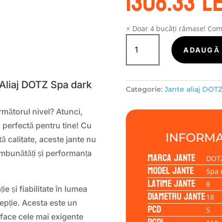
1308.33
le
⚡ Doar 4 bucăți rămase! Co
Cantitate
Janta
ADAUGĂ 
S
aliaj
DOTZ
Spa
Aliaj DOTZ Spa dark
Categorie:
Jante aliaj DOT
dark
8.00x18
următorul nivel? Atunci,
5/112/40/70,1
 perfectă pentru tine! Cu
INFORMA
ă calitate, aceste jante nu
 îmbunătăți și performanța
Marca jante
DOT
Model jante
Spa 
Latime jante
8
e și fiabilitate în lumea
Diametru jante
18
epție. Acesta este un
PCD
5
face cele mai exigente