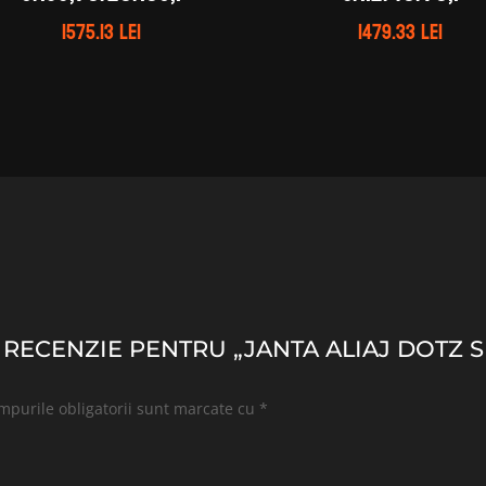
1575.13
lei
1479.33
lei
O RECENZIE PENTRU „JANTA ALIAJ DOTZ S
mpurile obligatorii sunt marcate cu
*