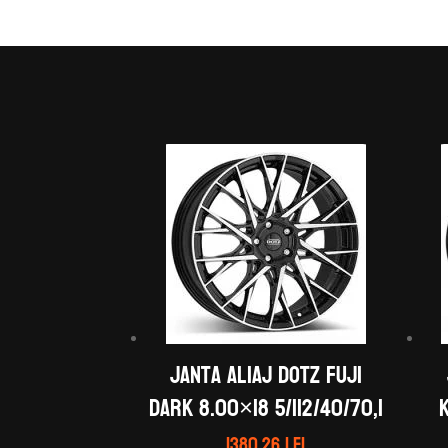
Janta aliaj DOTZ Fuji
dark 8.00×18 5/112/40/70,1
1380.26
lei