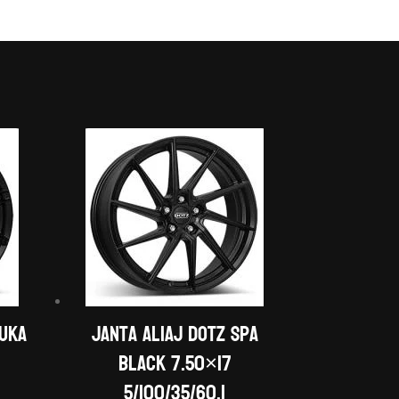
zuka
Janta aliaj DOTZ Spa
black 7.50×17
5/100/35/60,1