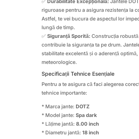
✅
Durabilitate Excepțională:
Jantele DOT
riguroase pentru a asigura rezistența la c
Astfel, te vei bucura de aspectul lor impe
lungă de timp.
✅
Siguranță Sporită:
Construcția robustă ș
contribuie la siguranța ta pe drum. Jante
stabilitate excelentă și o aderență optimă, 
meteorologice.
Specificații Tehnice Esențiale
Pentru a te asigura că faci alegerea corect
tehnice importante:
* Marca jante:
DOTZ
* Model jante:
Spa dark
* Lățime jantă:
8.00 inch
* Diametru jantă:
18 inch