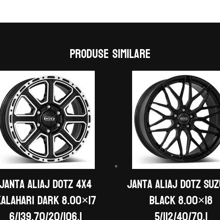
Produse similare
Janta aliaj DOTZ 4X4
Janta aliaj DOTZ Su
Kalahari dark 8.00×17
black 8.00×18
6/139,70/20/106,1
5/112/40/70,1