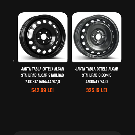
Janta tabla (otel) ALCAR
Janta tabla (otel) ALCAR
STAHLRAD ALCAR STAHLRAD
STAHLRAD 6.00×15
7.00×17 5/114/44/67,0
4/100/47/54,0
542.99
lei
325.19
lei