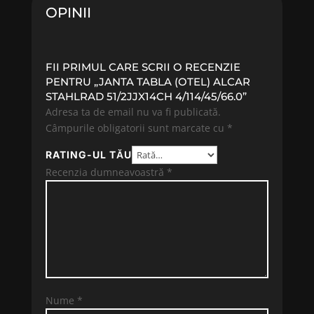
OPINII
FII PRIMUL CARE SCRII O RECENZIE
PENTRU „JANTA TABLA (OTEL) ALCAR
STAHLRAD 51/2JJX14CH 4/114/45/66.0”
Adresa ta de email nu va fi publicată.
Câmpurile obligatorii sunt marcate cu
*
RATING-UL TĂU
Recenzia dumneavoastră
*
Nume
*