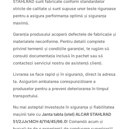
STAHLRAD sunt fabricate conform standardelor
stricte de calitate și sunt supuse unor teste riguroase
pentru a asigura performanța optimă și siguranța
maximă.
Garanția produsului acoperă defectele de fabricație și
materialele neconforme. Pentru detalii complete
privind termenii și condițiile garanției, te rugăm să
consulți documentația inclusă în pachet sau să
contactezi serviciul nostru de asistență clienți.
Livrarea se face rapid și în siguranță, direct la adresa
ta. Asigurăm ambalarea corespunzătoare a
produselor pentru a preveni deteriorarea în timpul
transportului.
Nu mai astepta! Investește în siguranța și fiabilitatea
mașinii tale cu
Janta tabla (otel) ALCAR STAHLRAD
51/2JJx14CH 4/114/45/66.0
! Comandă acum și
bucură-te de o experiență de conducere superioară!