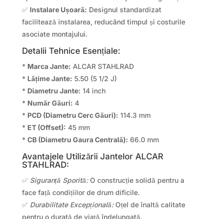
✅
Instalare Ușoară:
Designul standardizat
facilitează instalarea, reducând timpul și costurile
asociate montajului.
Detalii Tehnice Esențiale:
*
Marca Jante:
ALCAR STAHLRAD
*
Lățime Jante:
5.50 (5 1/2 J)
*
Diametru Jante:
14 inch
*
Număr Găuri:
4
*
PCD (Diametru Cerc Găuri):
114.3 mm
*
ET (Offset):
45 mm
*
CB (Diametru Gaura Centrală):
66.0 mm
Avantajele Utilizării Jantelor ALCAR
STAHLRAD:
✅
Siguranță Sporită:
O construcție solidă pentru a
face față condițiilor de drum dificile.
✅
Durabilitate Excepțională:
Oțel de înaltă calitate
pentru o durată de viață îndelungată.