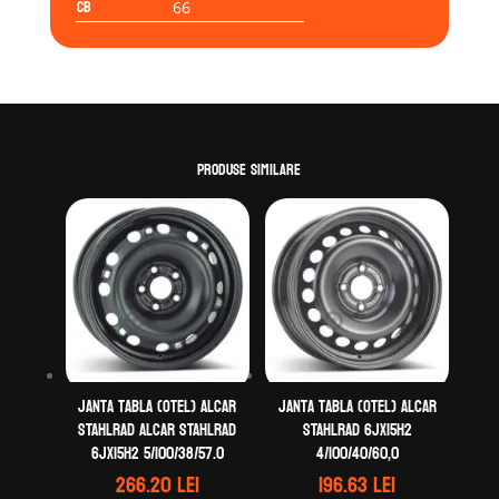
CB
66
Produse similare
Janta tabla (otel) ALCAR
Janta tabla (otel) ALCAR
STAHLRAD ALCAR STAHLRAD
STAHLRAD 6Jx15H2
6Jx15H2 5/100/38/57.0
4/100/40/60,0
266.20
lei
196.63
lei