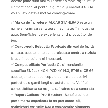
Aceste jante sunt mai mult decât simple roți; sunt un
element esențial pentru siguranța și confortul tău la
volan. Iată câteva motive convingătoare:
✅
Marca de Încredere:
ALCAR STAHLRAD este un
nume sinonim cu calitatea și fiabilitatea în industria
auto. Beneficiezi de experiența unui producător de
top.
✅
Construcție Robustă:
Fabricate din oțel de înaltă
calitate, aceste jante sunt proiectate pentru a rezista
la uzură, coroziune și impacturi.
✅
Compatibilitate Perfectă:
Cu dimensiunile
specifice 51/2JJx14CH, PCD 4/114.3, ET45 și CB 66,
aceste jante sunt concepute pentru a se potrivi
perfect cu o gamă largă de autoturisme. Verifică
compatibilitatea cu mașina ta înainte de a comanda.
✅
Raport Calitate-Preț Excelent:
Beneficiezi de
performanță superioară la un preț accesibil,
optimizând costurile fără a compromite siguranța.