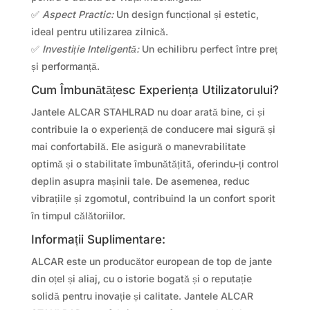
✅
Aspect Practic:
Un design funcțional și estetic,
ideal pentru utilizarea zilnică.
✅
Investiție Inteligentă:
Un echilibru perfect între preț
și performanță.
Cum Îmbunătățesc Experiența Utilizatorului?
Jantele ALCAR STAHLRAD nu doar arată bine, ci și
contribuie la o experiență de conducere mai sigură și
mai confortabilă. Ele asigură o manevrabilitate
optimă și o stabilitate îmbunătățită, oferindu-ți control
deplin asupra mașinii tale. De asemenea, reduc
vibrațiile și zgomotul, contribuind la un confort sporit
în timpul călătoriilor.
Informații Suplimentare:
ALCAR este un producător european de top de jante
din oțel și aliaj, cu o istorie bogată și o reputație
solidă pentru inovație și calitate. Jantele ALCAR