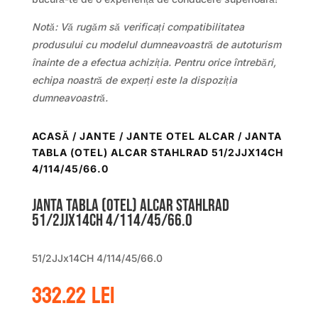
Notă: Vă rugăm să verificați compatibilitatea
produsului cu modelul dumneavoastră de autoturism
înainte de a efectua achiziția. Pentru orice întrebări,
echipa noastră de experți este la dispoziția
dumneavoastră.
ACASĂ
/
JANTE
/
JANTE OTEL ALCAR
/ JANTA
TABLA (OTEL) ALCAR STAHLRAD 51/2JJX14CH
4/114/45/66.0
Janta tabla (otel) ALCAR STAHLRAD
51/2JJx14CH 4/114/45/66.0
51/2JJx14CH 4/114/45/66.0
332.22
lei