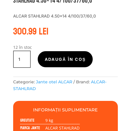
STAHLRAD 4.50×14 4/100/37/60,0
ALCAR STAHLRAD 4.50×14 4/100/37/60,0
300.99
lei
12 în stoc
Cantitate
Janta
ADAUGĂ ÎN COȘ
tabla
(otel)
ALCAR
Categorie:
Jante otel ALCAR
Brand:
ALCAR-
STAHLRAD
STAHLRAD
ALCAR
STAHLRAD
4.50x14
INFORMAȚII SUPLIMENTARE
4/100/37/60,0
Greutate
9 kg
Marca jante
ALCAR STAHLRAD