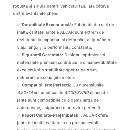
robustă și sigură pentru vehiculul tău. Iată câteva
dintre avantajele cheie:
✅
Durabilitate Excepțională:
Fabricate din oțel de
înaltă calitate, jantele ALCAR sunt extrem de
rezistente la impacturi și deformări, asigurând o
viață lungă și o performanță constantă.
✅
Siguranță Garantată:
Designul optimizat și
materialele premium contribuie la o manevrabilitate
excelentă și o stabilitate sporită pe drum,
indiferent de condițiile meteo.
✅
Compatibilitate Perfectă:
Cu dimensiunile
4.50×14
și specificațiile
4/100/37/60,0
, aceste
jante sunt compatibile cu o gamă largă de
autoturisme, asigurând o potrivire perfectă.
✅
Raport Calitate-Preț Imbatabil:
ALCAR oferă
jante de înaltă calitate la un preț accesibil,