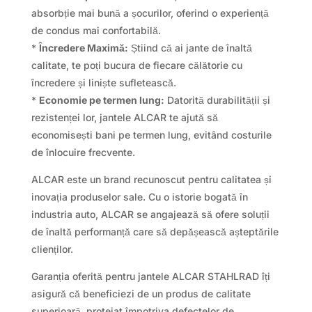
absorbție mai bună a șocurilor, oferind o experiență
de condus mai confortabilă.
*
Încredere Maximă:
Știind că ai jante de înaltă
calitate, te poți bucura de fiecare călătorie cu
încredere și liniște sufletească.
*
Economie pe termen lung:
Datorită durabilității și
rezistenței lor, jantele ALCAR te ajută să
economisești bani pe termen lung, evitând costurile
de înlocuire frecvente.
ALCAR este un brand recunoscut pentru calitatea și
inovația produselor sale. Cu o istorie bogată în
industria auto, ALCAR se angajează să ofere soluții
de înaltă performanță care să depășească așteptările
clienților.
Garanția oferită pentru jantele ALCAR STAHLRAD îți
asigură că beneficiezi de un produs de calitate
superioară, protejat împotriva defectelor de