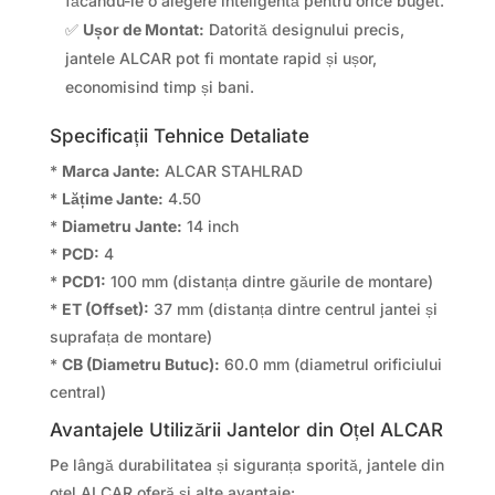
făcându-le o alegere inteligentă pentru orice buget.
✅
Ușor de Montat:
Datorită designului precis,
jantele ALCAR pot fi montate rapid și ușor,
economisind timp și bani.
Specificații Tehnice Detaliate
*
Marca Jante:
ALCAR STAHLRAD
*
Lățime Jante:
4.50
*
Diametru Jante:
14 inch
*
PCD:
4
*
PCD1:
100 mm (distanța dintre găurile de montare)
*
ET (Offset):
37 mm (distanța dintre centrul jantei și
suprafața de montare)
*
CB (Diametru Butuc):
60.0 mm (diametrul orificiului
central)
Avantajele Utilizării Jantelor din Oțel ALCAR
Pe lângă durabilitatea și siguranța sporită, jantele din
oțel ALCAR oferă și alte avantaje: