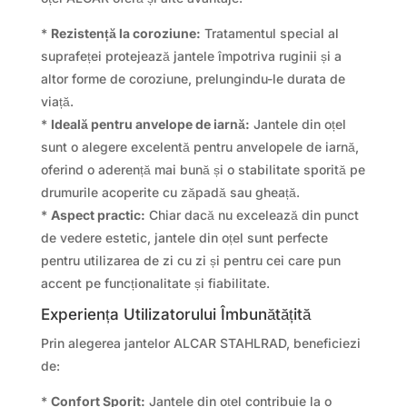
*
Rezistență la coroziune:
Tratamentul special al
suprafeței protejează jantele împotriva ruginii și a
altor forme de coroziune, prelungindu-le durata de
viață.
*
Ideală pentru anvelope de iarnă:
Jantele din oțel
sunt o alegere excelentă pentru anvelopele de iarnă,
oferind o aderență mai bună și o stabilitate sporită pe
drumurile acoperite cu zăpadă sau gheață.
*
Aspect practic:
Chiar dacă nu excelează din punct
de vedere estetic, jantele din oțel sunt perfecte
pentru utilizarea de zi cu zi și pentru cei care pun
accent pe funcționalitate și fiabilitate.
Experiența Utilizatorului Îmbunătățită
Prin alegerea jantelor ALCAR STAHLRAD, beneficiezi
de:
*
Confort Sporit:
Jantele din oțel contribuie la o