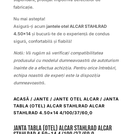
fabricație.
Nu mai astepta!
Asigură-ți acum
jantele otel ALCAR STAHLRAD
4.50×14
și bucură-te de o experiență de condus
sigură, confortabilă și fiabilă!
Notă: Vă rugăm să verificați compatibilitatea
produsului cu modelul dumneavoastră de autoturism
înainte de a efectua achiziția. Pentru orice întrebări,
echipa noastră de experți este la dispoziția
dumneavoastră.
ACASĂ
/
JANTE
/
JANTE OTEL ALCAR
/ JANTA
TABLA (OTEL) ALCAR STAHLRAD ALCAR
STAHLRAD 4.50×14 4/100/37/60,0
Janta tabla (otel) ALCAR STAHLRAD ALCAR