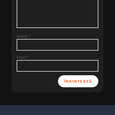
Nume
*
Email
*
ÎNAINTEAZĂ