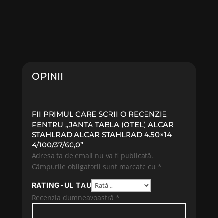
OPINII
FII PRIMUL CARE SCRII O RECENZIE
PENTRU „JANTA TABLA (OTEL) ALCAR
STAHLRAD ALCAR STAHLRAD 4.50×14
4/100/37/60,0”
Adresa ta de email nu va fi publicată.
Câmpurile obligatorii sunt marcate cu
*
RATING-UL TĂU
Recenzia dumneavoastră
*