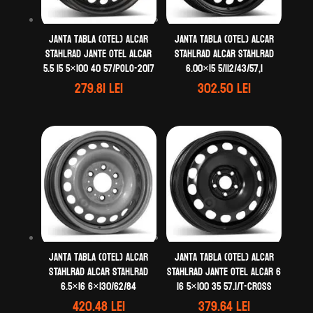
Janta tabla (otel) ALCAR
Janta tabla (otel) ALCAR
STAHLRAD Jante otel ALCAR
STAHLRAD ALCAR STAHLRAD
5.5 15 5×100 40 57/Polo-2017
6.00×15 5/112/43/57,1
279.81
lei
302.50
lei
Janta tabla (otel) ALCAR
Janta tabla (otel) ALCAR
STAHLRAD ALCAR STAHLRAD
STAHLRAD Jante otel ALCAR 6
6.5×16 6×130/62/84
16 5×100 35 57.1/T-Cross
420.48
lei
379.64
lei