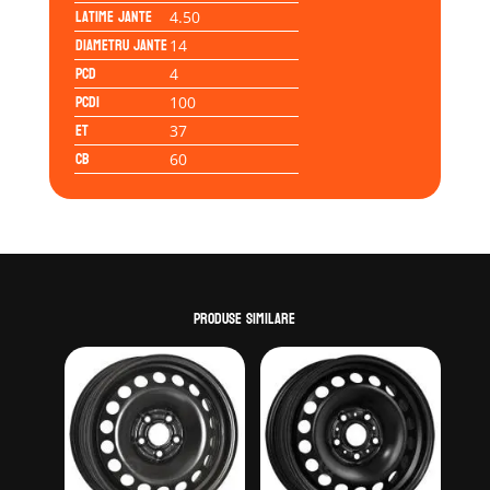
Latime jante
4.50
Diametru jante
14
PCD
4
PCD1
100
ET
37
CB
60
Produse similare