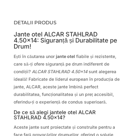
DETALII PRODUS
Jante otel ALCAR STAHLRAD
4.50×14: Siguranță și Durabilitate pe
Drum!
Ești în căutarea unor
jante otel
fiabile și rezistente,
care să-ți ofere siguranță pe drum indiferent de
condiții?
ALCAR STAHLRAD 4.50×14
sunt alegerea
ideală! Fabricate de liderul european în producția de
jante, ALCAR, aceste jante îmbină perfect
durabilitatea, funcționalitatea și un preț accesibil,
oferindu-ți o experiență de condus superioară.
De ce să alegi jantele otel ALCAR
STAHLRAD 4.50×14?
Aceste jante sunt proiectate și construite pentru a
face față provocărilor drumurilor, oferind o soluție