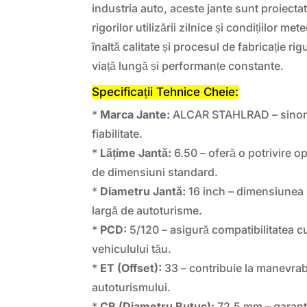
industria auto, aceste jante sunt proiecta
rigorilor utilizării zilnice și condițiilor met
înaltă calitate și procesul de fabricație r
viață lungă și performanțe constante.
Specificații Tehnice Cheie:
*
Marca Jante:
ALCAR STAHLRAD – sinonim
fiabilitate.
*
Lățime Jantă:
6.50 – oferă o potrivire o
de dimensiuni standard.
*
Diametru Jantă:
16 inch – dimensiunea 
largă de autoturisme.
*
PCD:
5/120 – asigură compatibilitatea c
vehiculului tău.
*
ET (Offset):
33 – contribuie la manevrabil
autoturismului.
*
CB (Diametru Butuc):
72.5 mm – garant