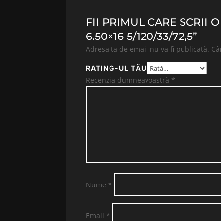
FII PRIMUL CARE SCRII 
6.50×16 5/120/33/72,5”
Adresa ta de email nu va fi publicată.
Câ
RATING-UL TĂU
Recenzia dumneavoastră
*
Nume
*
Email
*