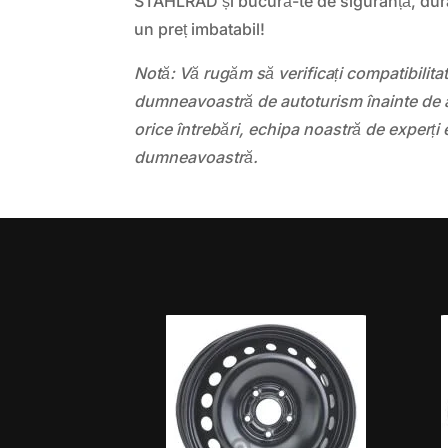
STAHLRAD și bucură-te de siguranță, durab
un preț imbatabil!
Notă: Vă rugăm să verificați compatibilit
dumneavoastră de autoturism înainte de a
orice întrebări, echipa noastră de experți 
dumneavoastră.