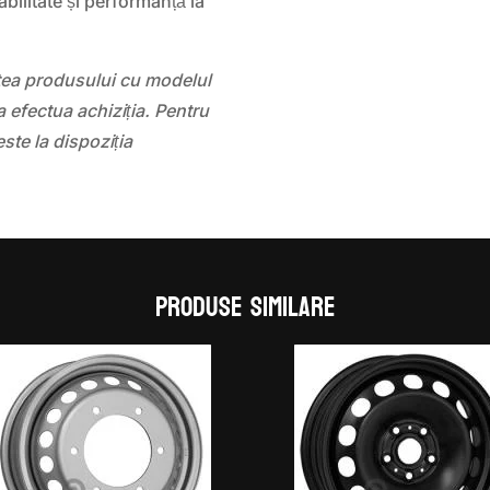
ilitate și performanță la
atea produsului cu modelul
 efectua achiziția. Pentru
este la dispoziția
Produse similare