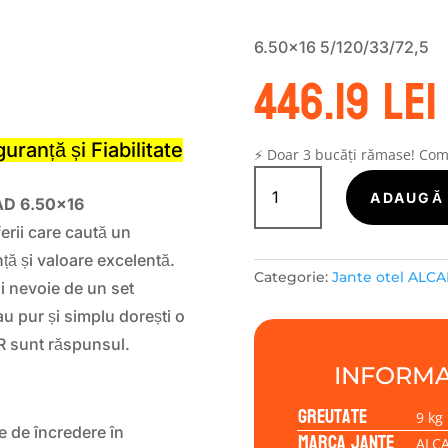
6.50×16 5/120/33/72,5
446.19
lei
S
anță și Fiabilitate
⚡ Doar 3 bucăți rămase! Co
Cantitate
Janta
ADAUGĂ 
D 6.50×16
tabla
ferii care caută un
(otel)
ALCAR
nță și valoare excelentă.
Categorie:
Jante otel ALCA
STAHLRAD
ai nevoie de un set
6.50x16
u pur și simplu dorești o
5/120/33/72,5
AR sunt răspunsul.
INFORMA
Greutate
9 kg
e de încredere în
Marca jante
ALC