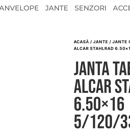
ANVELOPE
JANTE
SENZORI
ACCE
ACASĂ
/
JANTE
/
JANTE 
ALCAR STAHLRAD 6.50×1
Janta ta
ALCAR S
6.50×16
5/120/3