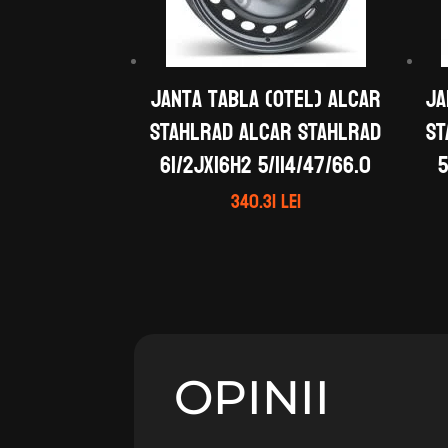
Janta tabla (otel) ALCAR
Ja
STAHLRAD ALCAR STAHLRAD
ST
61/2Jx16H2 5/114/47/66.0
5
340.31
lei
OPINII