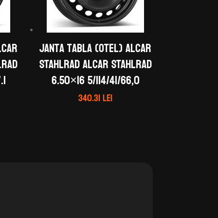
LCAR
Janta tabla (otel) ALCAR
LRAD
STAHLRAD ALCAR STAHLRAD
.1
6.50×16 5/114/41/66,0
340.31
lei