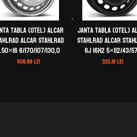
nta tabla (otel) ALCAR
Janta tabla (otel) A
AHLRAD ALCAR STAHLRAD
STAHLRAD ALCAR STAH
.50×16 6/170/107/130,0
6J 16H2 5×112/43/57
506.69
lei
325.19
lei