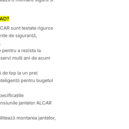
RAD?
LCAR sunt testate riguros
arde de siguranță,
.
 pentru a rezista la
 servi mulți ani de acum
 de top la un preț
nteligentă pentru bugetul
ecificațiile
ensiunile jantelor ALCAR
litează montarea jantelor,