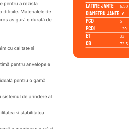
te pentru a rezista
Latime jante
6.50
Diametru jante
eo dificile. Materialele de
16
PCD
iguros asigură o durată de
5
PCD1
120
ET
33
CB
72.5
 cu calitate și
ptimă pentru anvelopele
ideală pentru o gamă
u sistemul de prindere al
itatea și stabilitatea
ează o montare sigură și