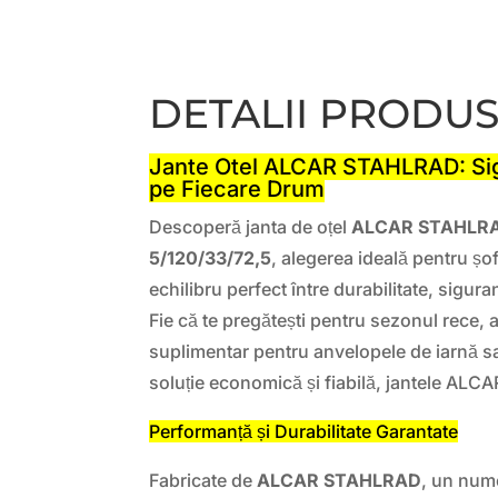
DETALII PRODU
Jante Otel ALCAR STAHLRAD: Sigur
pe Fiecare Drum
Descoperă janta de oțel
ALCAR STAHLRA
5/120/33/72,5
, alegerea ideală pentru șo
echilibru perfect între durabilitate, sigura
Fie că te pregătești pentru sezonul rece, 
suplimentar pentru anvelopele de iarnă sa
soluție economică și fiabilă, jantele ALC
Performanță și Durabilitate Garantate
Fabricate de
ALCAR STAHLRAD
, un num