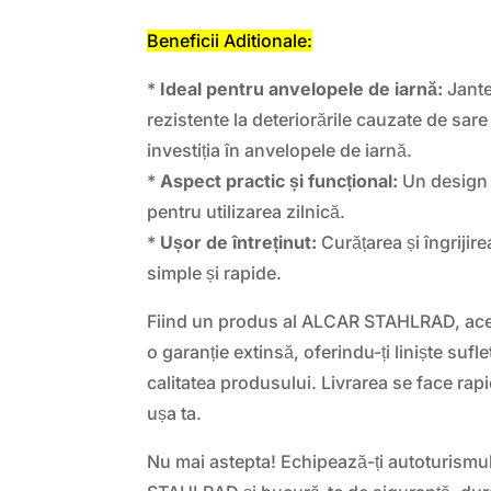
Beneficii Aditionale:
*
Ideal pentru anvelopele de iarnă:
Jante
rezistente la deteriorările cauzate de sare
investiția în anvelopele de iarnă.
*
Aspect practic și funcțional:
Un design 
pentru utilizarea zilnică.
*
Ușor de întreținut:
Curățarea și îngrijire
simple și rapide.
Fiind un produs al ALCAR STAHLRAD, aces
o garanție extinsă, oferindu-ți liniște sufl
calitatea produsului. Livrarea se face rapid
ușa ta.
Nu mai astepta! Echipează-ți autoturismul