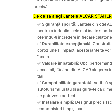
precisă.
De ce să alegi Jantele ALCAR STAHL
✅
Siguranță sporită:
Jantele din oțel A
pentru a îndeplini cele mai înalte stand
oferindu-ți încredere în fiecare călătorie
✅
Durabilitate excepțională:
Construite
coroziune și impact, aceste jante te vor
încolo.
✅
Valoare imbatabilă:
Obții performanță
accesibil, făcând din ALCAR alegerea i
tău.
✅
Compatibilitate garantată:
Verifică sp
autoturismului tău și asigură-te că dim
se potrivesc perfect.
✅
Instalare simplă:
Designul precis faci
economisind timp și bani.