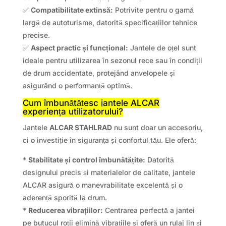
✅
Compatibilitate extinsă:
Potrivite pentru o gamă
largă de autoturisme, datorită specificațiilor tehnice
precise.
✅
Aspect practic și funcțional:
Jantele de oțel sunt
ideale pentru utilizarea în sezonul rece sau în condiții
de drum accidentate, protejând anvelopele și
asigurând o performanță optimă.
Cum îmbunătățesc jantele ALCAR
experiența utilizatorului?
Jantele
ALCAR STAHLRAD
nu sunt doar un accesoriu,
ci o investiție în siguranța și confortul tău. Ele oferă:
*
Stabilitate și control îmbunătățite:
Datorită
designului precis și materialelor de calitate, jantele
ALCAR asigură o manevrabilitate excelentă și o
aderență sporită la drum.
*
Reducerea vibrațiilor:
Centrarea perfectă a jantei
pe butucul roții elimină vibrațiile și oferă un rulaj lin și