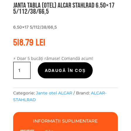
Janta tabla (otel) ALCAR STAHLRAD 6.50×17
5/112/38/66,5
6.50×17 5/112/38/66,5
518.79
lei
⚡ Doar 5 bucăți rămase! Comandă acum!
Cantitate
Janta
ADAUGĂ ÎN COȘ
tabla
(otel)
ALCAR
Categorie:
Jante otel ALCAR
Brand:
ALCAR-
STAHLRAD
STAHLRAD
6.50x17
5/112/38/66,5
INFORMAȚII SUPLIMENTARE