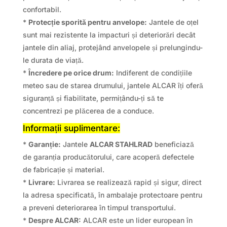
confortabil.
*
Protecție sporită pentru anvelope:
Jantele de oțel
sunt mai rezistente la impacturi și deteriorări decât
jantele din aliaj, protejând anvelopele și prelungindu-
le durata de viață.
*
Încredere pe orice drum:
Indiferent de condițiile
meteo sau de starea drumului, jantele ALCAR îți oferă
siguranță și fiabilitate, permițându-ți să te
concentrezi pe plăcerea de a conduce.
Informații suplimentare:
*
Garanție:
Jantele
ALCAR STAHLRAD
beneficiază
de garanția producătorului, care acoperă defectele
de fabricație și material.
*
Livrare:
Livrarea se realizează rapid și sigur, direct
la adresa specificată, în ambalaje protectoare pentru
a preveni deteriorarea în timpul transportului.
*
Despre ALCAR:
ALCAR este un lider european în