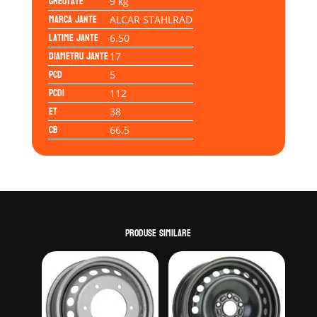
Greutate
9 kg
Marca jante
ALCAR STAHLRAD
Latime jante
6.50
Diametru jante
17
PCD
5
PCD1
112
ET
38
CB
66.5
Produse similare