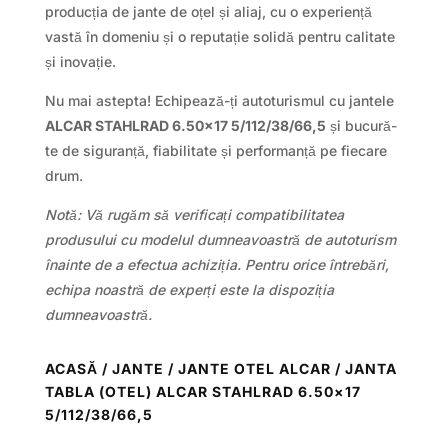
producția de jante de oțel și aliaj, cu o experiență
vastă în domeniu și o reputație solidă pentru calitate
și inovație.
Nu mai astepta! Echipează-ți autoturismul cu jantele
ALCAR STAHLRAD 6.50×17 5/112/38/66,5
și bucură-
te de siguranță, fiabilitate și performanță pe fiecare
drum.
Notă: Vă rugăm să verificați compatibilitatea
produsului cu modelul dumneavoastră de autoturism
înainte de a efectua achiziția. Pentru orice întrebări,
echipa noastră de experți este la dispoziția
dumneavoastră.
ACASĂ
/
JANTE
/
JANTE OTEL ALCAR
/ JANTA
TABLA (OTEL) ALCAR STAHLRAD 6.50×17
5/112/38/66,5