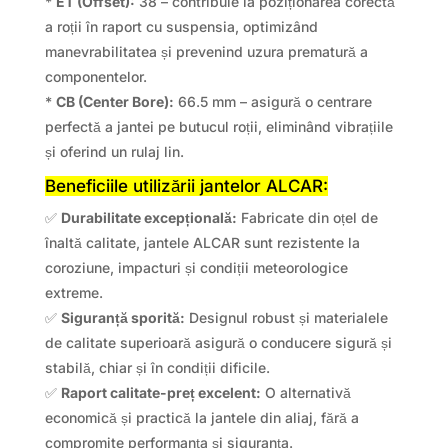
*
ET (Offset):
38 – contribuie la poziționarea corectă
a roții în raport cu suspensia, optimizând
manevrabilitatea și prevenind uzura prematură a
componentelor.
*
CB (Center Bore):
66.5 mm – asigură o centrare
perfectă a jantei pe butucul roții, eliminând vibrațiile
și oferind un rulaj lin.
Beneficiile utilizării jantelor ALCAR:
✅
Durabilitate excepțională:
Fabricate din oțel de
înaltă calitate, jantele ALCAR sunt rezistente la
coroziune, impacturi și condiții meteorologice
extreme.
✅
Siguranță sporită:
Designul robust și materialele
de calitate superioară asigură o conducere sigură și
stabilă, chiar și în condiții dificile.
✅
Raport calitate-preț excelent:
O alternativă
economică și practică la jantele din aliaj, fără a
compromite performanța și siguranța.