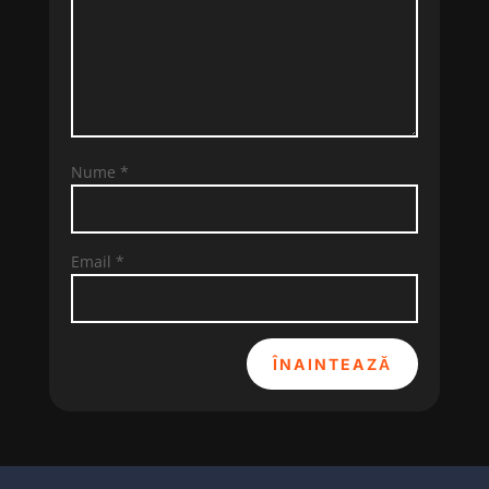
Nume
*
Email
*
ÎNAINTEAZĂ