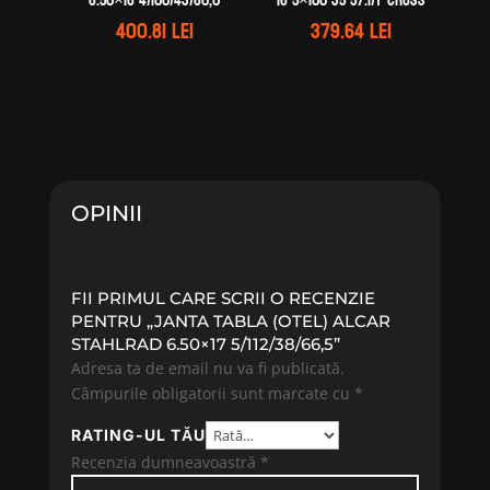
6.50×16 4/100/43/60,0
16 5×100 35 57.1/T-Cross
400.81
lei
379.64
lei
OPINII
FII PRIMUL CARE SCRII O RECENZIE
PENTRU „JANTA TABLA (OTEL) ALCAR
STAHLRAD 6.50×17 5/112/38/66,5”
Adresa ta de email nu va fi publicată.
Câmpurile obligatorii sunt marcate cu
*
RATING-UL TĂU
Recenzia dumneavoastră
*