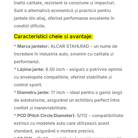
înaltă calitate, rezistent la coroziune și impacturi.
Sunt o alternativă economică și practică pentru
jantele din aliaj, oferind performanțe excelente în
condiții dificile.
Caracteristici cheie și avantaje:
*
Marca jantelor:
ALCAR STAHLRAD – un nume de
încredere în industria auto, sinonim cu calitate și
performanță.
*
Lățime jante:
6.50 inch – asigură o potrivire optimă
cu anvelopele compatibile, oferind stabilitate și
control sporit.
*
Diametru jante:
17 inch – ideal pentru o gamă largă
de autoturisme, asigurând un echilibru perfect între
confort și manevrabilitate.
*
PCD (Pitch Circle Diameter):
5/112 – compatibilitate
extinsă cu modelele auto care utilizează acest
standard, asigurând o montare precisă.