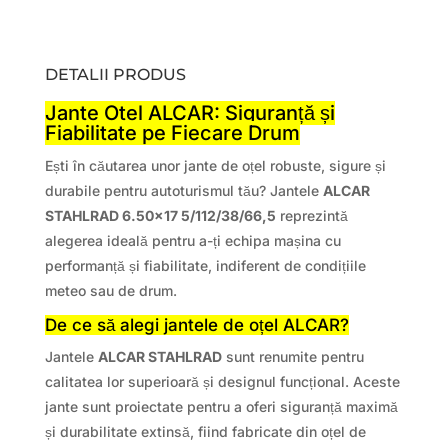
DETALII PRODUS
Jante Otel ALCAR: Siguranță și
Fiabilitate pe Fiecare Drum
Ești în căutarea unor jante de oțel robuste, sigure și
durabile pentru autoturismul tău? Jantele
ALCAR
STAHLRAD 6.50×17 5/112/38/66,5
reprezintă
alegerea ideală pentru a-ți echipa mașina cu
performanță și fiabilitate, indiferent de condițiile
meteo sau de drum.
De ce să alegi jantele de oțel ALCAR?
Jantele
ALCAR STAHLRAD
sunt renumite pentru
calitatea lor superioară și designul funcțional. Aceste
jante sunt proiectate pentru a oferi siguranță maximă
și durabilitate extinsă, fiind fabricate din oțel de