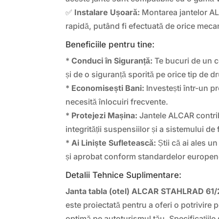
✅
Instalare Ușoară:
Montarea jantelor AL
rapidă, putând fi efectuată de orice mecan
Beneficiile pentru tine:
*
Conduci în Siguranță:
Te bucuri de un c
și de o siguranță sporită pe orice tip de d
*
Economisești Bani:
Investești într-un p
necesită înlocuiri frecvente.
*
Protejezi Mașina:
Jantele ALCAR contri
integrității suspensiilor și a sistemului de
*
Ai Liniște Sufletească:
Știi că ai ales un
și aprobat conform standardelor europen
Detalii Tehnice Suplimentare:
Janta tabla (otel) ALCAR STAHLRAD 61/
este proiectată pentru a oferi o potrivire 
optimă pe autoturismul tău. Specificațiile