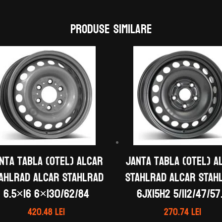
Produse similare
nta tabla (otel) ALCAR
Janta tabla (otel) A
AHLRAD ALCAR STAHLRAD
STAHLRAD ALCAR STAH
6.5×16 6×130/62/84
6Jx15H2 5/112/47/57
420.48
lei
270.74
lei