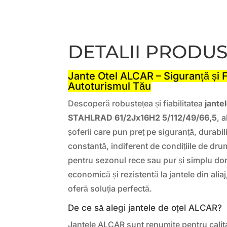
DETALII PRODU
Jante Otel ALCAR – Siguranță și F
Autoturismul Tău
Descoperă robustețea și fiabilitatea
jante
STAHLRAD 61/2Jx16H2 5/112/49/66,5
, 
șoferii care pun preț pe siguranță, durabil
constantă, indiferent de condițiile de drum
pentru sezonul rece sau pur și simplu dore
economică și rezistentă la jantele din al
oferă soluția perfectă.
De ce să alegi jantele de oțel ALCAR?
Jantele ALCAR sunt renumite pentru calita