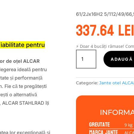
61/2Jx16H2 5/112/49/66,
337.64
le
S
iabilitate pentru
⚡ Doar 4 bucăți rămase! Co
Cantitate
Janta
ADAUGĂ 
lor de oțel ALCAR
tabla
alegerea ideală pentru
(otel)
ALCAR
itate și performanță
Categorie:
Jante otel ALCA
STAHLRAD
. Fie că te pregătești
61/2Jx16H2
ști o alternativă
5/112/49/66,5
iaj, ALCAR STAHLRAD îți
INFORMA
Greutate
9 kg
Marca jante
tea lor excepțională și
ALC