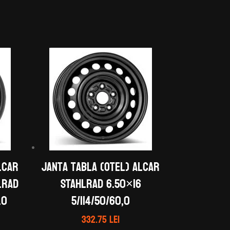
LCAR
Janta tabla (otel) ALCAR
LRAD
STAHLRAD 6.50×16
.0
5/114/50/60,0
332.75
lei