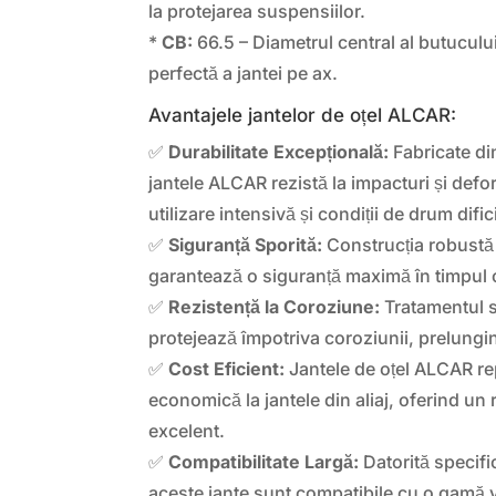
la protejarea suspensiilor.
*
CB:
66.5 – Diametrul central al butuculu
perfectă a jantei pe ax.
Avantajele jantelor de oțel ALCAR:
✅
Durabilitate Excepțională:
Fabricate din
jantele ALCAR rezistă la impacturi și defor
utilizare intensivă și condiții de drum difici
✅
Siguranță Sporită:
Construcția robustă 
garantează o siguranță maximă în timpul
✅
Rezistență la Coroziune:
Tratamentul sp
protejează împotriva coroziunii, prelungin
✅
Cost Eficient:
Jantele de oțel ALCAR rep
economică la jantele din aliaj, oferind un r
excelent.
✅
Compatibilitate Largă:
Datorită specific
aceste jante sunt compatibile cu o gamă 