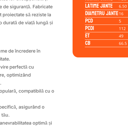
Latime jante
6.50
e de siguranță. Fabricate
Diametru jante
16
t proiectate să reziste la
PCD
5
 durată de viață lungă și
PCD1
112
ET
49
CB
66.5
me de încredere în
itate.
vire perfectă cu
re, optimizând
.
opulară, compatibilă cu o
pecifică, asigurând o
 tău.
anevrabilitatea optimă și