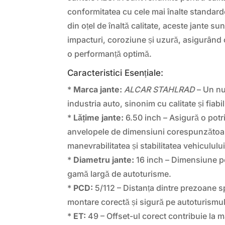
conformitatea cu cele mai înalte standard
din oțel de înaltă calitate, aceste jante sun
impacturi, coroziune și uzură, asigurând o
o performanță optimă.
Caracteristici Esențiale:
*
Marca jante:
ALCAR STAHLRAD
– Un nu
industria auto, sinonim cu calitate și fiabil
*
Lățime jante:
6.50 inch – Asigură o potri
anvelopele de dimensiuni corespunzătoa
manevrabilitatea și stabilitatea vehiculului
*
Diametru jante:
16 inch – Dimensiune p
gamă largă de autoturisme.
*
PCD:
5/112 – Distanța dintre prezoane s
montare corectă și sigură pe autoturismul
*
ET:
49 – Offset-ul corect contribuie la m