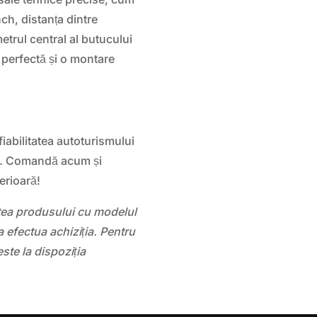
nch, distanța dintre
etrul central al butucului
 perfectă și o montare
fiabilitatea autoturismului
. Comandă acum și
erioară!
atea produsului cu modelul
 efectua achiziția. Pentru
este la dispoziția