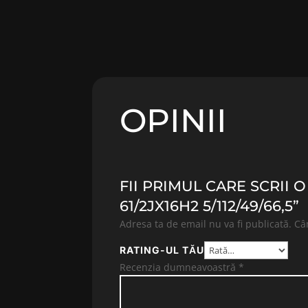
OPINII
FII PRIMUL CARE SCRII 
61/2JX16H2 5/112/49/66,5”
Adresa ta de email nu va fi publicată.
Câ
RATING-UL TĂU
Recenzia dumneavoastră
*