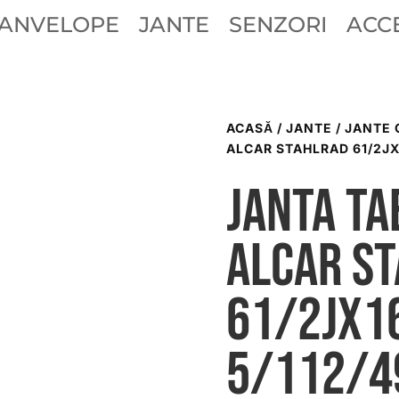
ANVELOPE
JANTE
SENZORI
ACCE
ACASĂ
/
JANTE
/
JANTE 
ALCAR STAHLRAD 61/2JX
Janta ta
ALCAR S
61/2Jx1
5/112/4