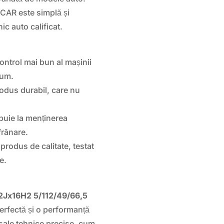
CAR este simplă și
ic auto calificat.
ontrol mai bun al mașinii
rum.
rodus durabil, care nu
buie la menținerea
 frânare.
 produs de calitate, testat
e.
2Jx16H2 5/112/49/66,5
perfectă și o performanță
 sale tehnice precise, cum