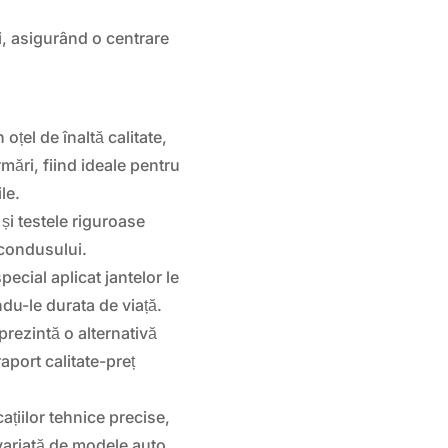
i, asigurând o centrare
 oțel de înaltă calitate,
mări, fiind ideale pentru
le.
și testele riguroase
 condusului.
ecial aplicat jantelor le
du-le durata de viață.
rezintă o alternativă
aport calitate-preț
ațiilor tehnice precise,
variată de modele auto.