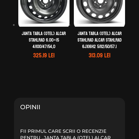
Janta tabla (otel) ALCAR
Janta tabla (otel) ALCAR
STAHLRAD 6.00×15
STAHLRAD ALCAR STAHLRAD
4/100/47/54,0
6Jx16H2 5/112/50/57.1
325.19
lei
313.09
lei
OPINII
FII PRIMUL CARE SCRII O RECENZIE
PENTRU „JANTA TABLA (OTEL) ALCAR