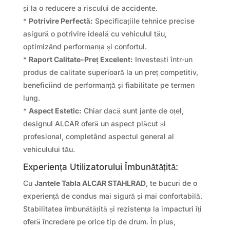
și la o reducere a riscului de accidente.
*
Potrivire Perfectă:
Specificațiile tehnice precise
asigură o potrivire ideală cu vehiculul tău,
optimizând performanța și confortul.
*
Raport Calitate-Preț Excelent:
Investești într-un
produs de calitate superioară la un preț competitiv,
beneficiind de performanță și fiabilitate pe termen
lung.
*
Aspect Estetic:
Chiar dacă sunt jante de oțel,
designul ALCAR oferă un aspect plăcut și
profesional, completând aspectul general al
vehiculului tău.
Experiența Utilizatorului Îmbunătățită:
Cu
Jantele Tabla ALCAR STAHLRAD
, te bucuri de o
experiență de condus mai sigură și mai confortabilă.
Stabilitatea îmbunătățită și rezistența la impacturi îți
oferă încredere pe orice tip de drum. În plus,