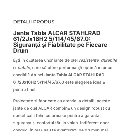
DETALII PRODUS
Janta Tabla ALCAR STAHLRAD
61/2Jx16H2 5/114/45/67.0:
Siguranță și Fiabilitate pe Fiecare
Drum
Ești în căutarea unor jante de oțel
rezistente
,
durabile
și
fiabile
, care să ofere performanță optimă în orice
condiții? Atunci
Janta Tabla ALCAR STAHLRAD
61/2Jx16H2 5/114/45/67.0
este alegerea ideală
pentru tine!
Proiectate și fabricate cu atenție la detalii, aceste
jante de oțel ALCAR combină un design robust cu
specificații tehnice precise pentru a garanta
siguranța și confortul tău la volan. Indiferent dacă
conduci în oraș sau te aventurezi pe drumuri mai