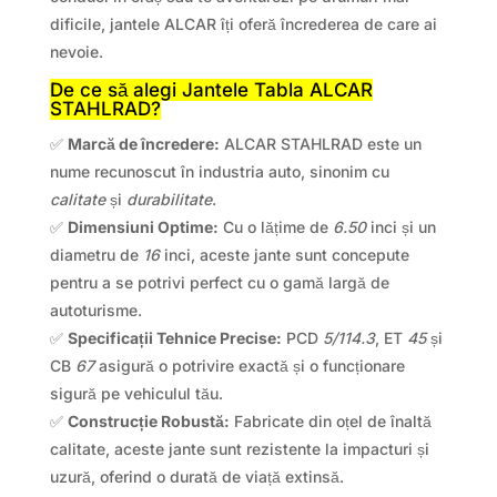
dificile, jantele ALCAR îți oferă încrederea de care ai
nevoie.
De ce să alegi Jantele Tabla ALCAR
STAHLRAD?
✅
Marcă de încredere:
ALCAR STAHLRAD este un
nume recunoscut în industria auto, sinonim cu
calitate
și
durabilitate
.
✅
Dimensiuni Optime:
Cu o lățime de
6.50
inci și un
diametru de
16
inci, aceste jante sunt concepute
pentru a se potrivi perfect cu o gamă largă de
autoturisme.
✅
Specificații Tehnice Precise:
PCD
5/114.3
, ET
45
și
CB
67
asigură o potrivire exactă și o funcționare
sigură pe vehiculul tău.
✅
Construcție Robustă:
Fabricate din oțel de înaltă
calitate, aceste jante sunt rezistente la impacturi și
uzură, oferind o durată de viață extinsă.