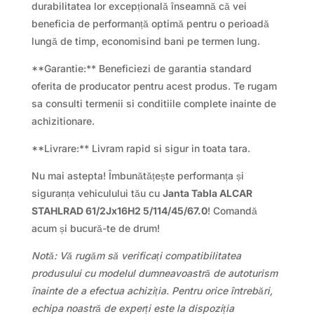
durabilitatea lor excepțională înseamnă că vei
beneficia de performanță optimă pentru o perioadă
lungă de timp, economisind bani pe termen lung.
**Garantie:** Beneficiezi de garantia standard
oferita de producator pentru acest produs. Te rugam
sa consulti termenii si conditiile complete inainte de
achizitionare.
**Livrare:** Livram rapid si sigur in toata tara.
Nu mai astepta! Îmbunătățește performanța și
siguranța vehiculului tău cu
Janta Tabla ALCAR
STAHLRAD 61/2Jx16H2 5/114/45/67.0
! Comandă
acum și bucură-te de drum!
Notă: Vă rugăm să verificați compatibilitatea
produsului cu modelul dumneavoastră de autoturism
înainte de a efectua achiziția. Pentru orice întrebări,
echipa noastră de experți este la dispoziția