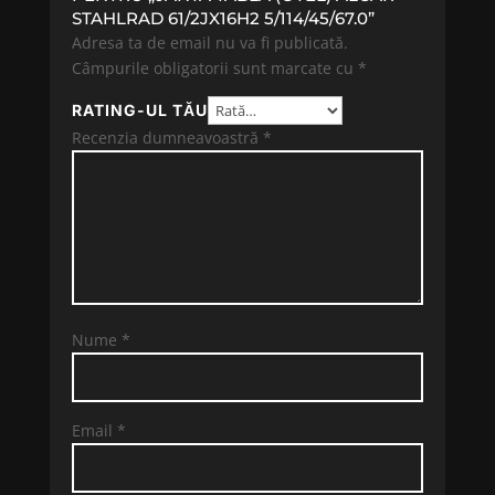
STAHLRAD 61/2JX16H2 5/114/45/67.0”
Adresa ta de email nu va fi publicată.
Câmpurile obligatorii sunt marcate cu
*
RATING-UL TĂU
Recenzia dumneavoastră
*
Nume
*
Email
*