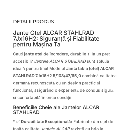
DETALII PRODUS
Jante Otel ALCAR STAHLRAD
7Jx16H2: Siguranță și Fiabilitate
pentru Mașina Ta
Cauți
jante otel
de încredere, durabile și la un preț
accesibil?
Jantele ALCAR STAHLRAD
sunt soluția
ideală pentru tine! Modelul
Janta tabla (otel) ALCAR
STAHLRAD 7Jx16H2 5/108/47/65,0
combină calitatea
germană recunoscută cu un design practic și
funcțional, asigurând o experiență de condus sigură
și confortabilă în orice condiții.
Beneficiile Cheie ale Jantelor ALCAR
STAHLRAD
* ✅
Durabilitate Excepțională:
Fabricate din oțel de
înaltă calitate,
jantele ALCAR
rezistă cu brio la