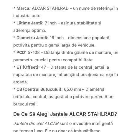
*
Marca:
ALCAR STAHLRAD – un nume de referință în
industria auto.
*
Lățime Jantă:
7 inch – asigură stabilitate și
aderență optimă.
*
Diametru Jantă:
16 inch – dimensiune populară,
potrivită pentru o gamă largă de vehicule.
*
PCD:
5×108 – Distanța dintre găurile de montare, un
parametru crucial pentru compatibilitate.
*
ET (Offset):
47 – Distanța de la centrul jantei la
suprafața de montare, influențând poziționarea roții în
arcadă.
*
CB (Centrul Butucului):
65.0 mm – Diametrul
orificiului central, asigurând o potrivire perfectă pe
butucul roții.
De Ce Să Alegi Jantele ALCAR STAHLRAD?
Jantele din oțel ALCAR
sunt o investiție inteligentă
pe termen lung. Ele nu doar că îmbunătățesc