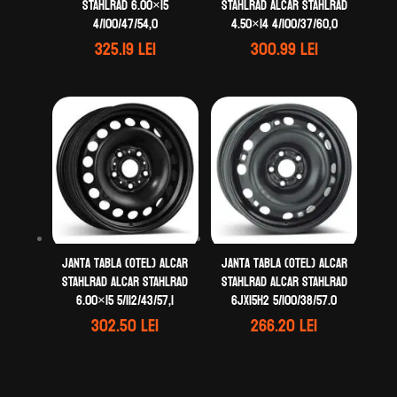
STAHLRAD 6.00×15
STAHLRAD ALCAR STAHLRAD
4/100/47/54,0
4.50×14 4/100/37/60,0
325.19
lei
300.99
lei
Janta tabla (otel) ALCAR
Janta tabla (otel) ALCAR
STAHLRAD ALCAR STAHLRAD
STAHLRAD ALCAR STAHLRAD
6.00×15 5/112/43/57,1
6Jx15H2 5/100/38/57.0
302.50
lei
266.20
lei