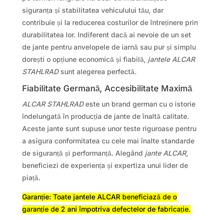
siguranța și stabilitatea vehiculului tău, dar
contribuie și la reducerea costurilor de întreținere prin
durabilitatea lor. Indiferent dacă ai nevoie de un set
de jante pentru anvelopele de iarnă sau pur și simplu
dorești o opțiune economică și fiabilă,
jantele ALCAR
STAHLRAD
sunt alegerea perfectă.
Fiabilitate Germană, Accesibilitate Maximă
ALCAR STAHLRAD
este un brand german cu o istorie
îndelungată în producția de jante de înaltă calitate.
Aceste jante sunt supuse unor teste riguroase pentru
a asigura conformitatea cu cele mai înalte standarde
de siguranță și performanță. Alegând
jante ALCAR
,
beneficiezi de experiența și expertiza unui lider de
piață.
Garanție: Toate jantele ALCAR beneficiază de o
garanție de 2 ani împotriva defectelor de fabricație.