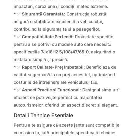
impacturi, coroziune și condiții meteo extreme.
* ✅
Siguranță Garantată:
Construcția robustă
asigură o stabilitate excelentă a vehiculului,
contribuind la siguranța ta și a pasagerilor.
* ✅
Compatibilitate Perfectă:
Proiectate specific
pentru a se potrivi cu modele auto care necesită
specificațiile
7Jx16H2 5/108/47/65,0
, asigurând o
instalare simplă și precisă.
* ✅
Raport Calitate-Preț Imbatabil:
Beneficiază de
calitatea germană la un preț accesibil, optimizând
costurile de întreținere ale vehiculului tău.
* ✅
Aspect Practic și Funcțional:
Designul simplu și
eficient se potrivește perfect cu majoritatea
autoturismelor, oferind un aspect discret și elegant.
Detalii Tehnice Esențiale
Pentru a te asigura că aceste jante sunt compatibile
cu mașina ta, iată principalele specificații tehnice: