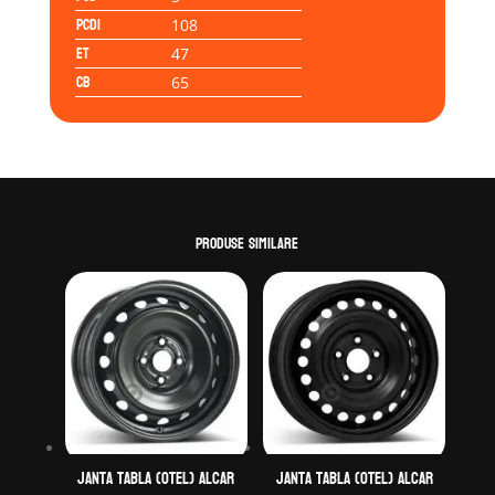
PCD1
108
ET
47
CB
65
Produse similare
Janta tabla (otel) ALCAR
Janta tabla (otel) ALCAR