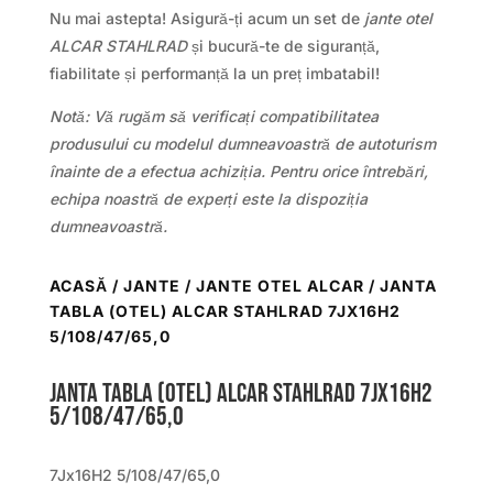
Nu mai astepta! Asigură-ți acum un set de
jante otel
ALCAR STAHLRAD
și bucură-te de siguranță,
fiabilitate și performanță la un preț imbatabil!
Notă: Vă rugăm să verificați compatibilitatea
produsului cu modelul dumneavoastră de autoturism
înainte de a efectua achiziția. Pentru orice întrebări,
echipa noastră de experți este la dispoziția
dumneavoastră.
ACASĂ
/
JANTE
/
JANTE OTEL ALCAR
/ JANTA
TABLA (OTEL) ALCAR STAHLRAD 7JX16H2
5/108/47/65,0
Janta tabla (otel) ALCAR STAHLRAD 7Jx16H2
5/108/47/65,0
7Jx16H2 5/108/47/65,0