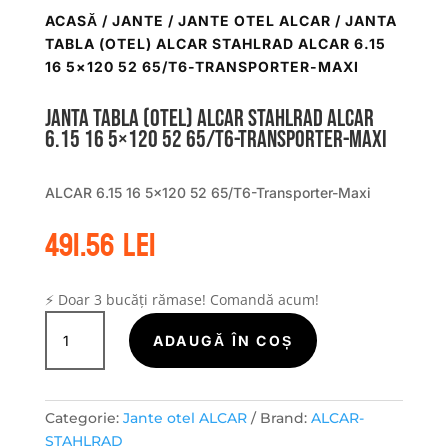
ACASĂ
/
JANTE
/
JANTE OTEL ALCAR
/ JANTA
TABLA (OTEL) ALCAR STAHLRAD ALCAR 6.15
16 5×120 52 65/T6-TRANSPORTER-MAXI
Janta tabla (otel) ALCAR STAHLRAD ALCAR
6.15 16 5×120 52 65/T6-Transporter-Maxi
ALCAR 6.15 16 5×120 52 65/T6-Transporter-Maxi
491.56
lei
⚡ Doar 3 bucăți rămase! Comandă acum!
Cantitate
Janta
ADAUGĂ ÎN COȘ
tabla
(otel)
ALCAR
Categorie:
Jante otel ALCAR
Brand:
ALCAR-
STAHLRAD
STAHLRAD