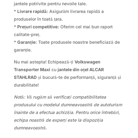
jantele potrivite pentru nevoile tale.
*
Livrare rapidă:
Asigurăm livrarea rapidă a
produselor în toată țara.
*
Prețuri competitive:
Oferim cel mai bun raport
calitate-preț.
*
Garanție:
Toate produsele noastre beneficiază de
garanție.
Nu mai astepta! Echipează-ți
Volkswagen
Transporter Maxi
cu
jantele din oțel ALCAR
STAHLRAD
și bucură-te de performanță, siguranță și
durabilitate!
Notă: Vă rugăm să verificați compatibilitatea
produsului cu modelul dumneavoastră de autoturism
înainte de a efectua achiziția. Pentru orice întrebări,
echipa noastră de experți este la dispoziția
dumneavoastră.