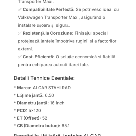
Transporter Maxi.
✅
Compatibilitate Perfectă:
Se potrivesc ideal cu
Volkswagen Transporter Maxi, asigurând o
instalare ușoară și sigură.
✅
Rezistență la Coroziune:
Finisajul special
protejează jantele împotriva ruginii și a factorilor
externi.
✅
Cost-Eficiență:
O soluție economică și fiabilă
pentru echiparea autoutilitarei tale.
Detalii Tehnice Esențiale:
*
Marca:
ALCAR STAHLRAD
*
Lățime jantă:
6.50
*
Diametru jantă:
16 inch
*
PCD:
5×120
*
ET (Offset):
52
*
CB (Diametru butuc):
65.1
Beneficiile Utilizării Jantelor ALCAR