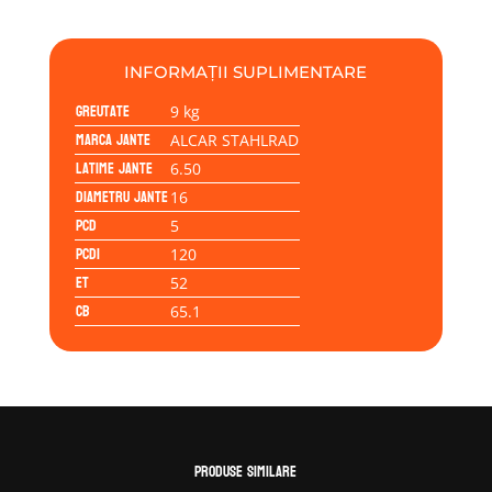
ALCAR
6.15
16
INFORMAȚII SUPLIMENTARE
5x120
Greutate
52
9 kg
65/T6-
Marca jante
ALCAR STAHLRAD
Transporter-
Latime jante
6.50
Maxi
Diametru jante
16
PCD
5
PCD1
120
ET
52
CB
65.1
Produse similare