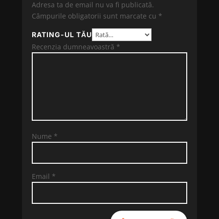
Adresa ta de email nu va fi publicată.
Câmpurile obligatorii sunt marcate cu
*
RATING-UL TĂU
Recenzia dumneavoastră
*
Nume
*
Email
*