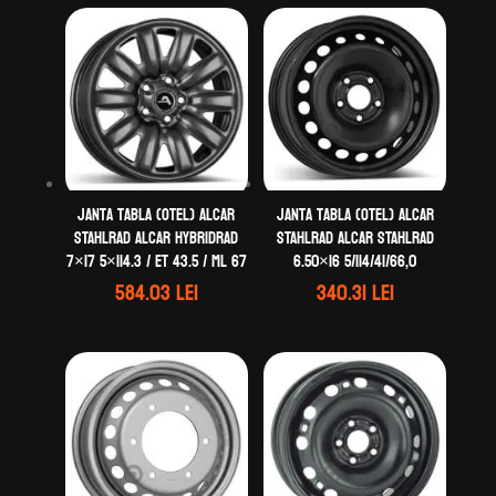
Janta tabla (otel) ALCAR
Janta tabla (otel) ALCAR
STAHLRAD ALCAR HYBRIDRAD
STAHLRAD ALCAR STAHLRAD
7×17 5×114.3 / ET 43.5 / ML 67
6.50×16 5/114/41/66,0
584.03
lei
340.31
lei