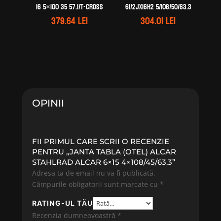
16 5×100 35 57.1/T-Cross
61/2Jx16H2 5/108/50/63.3
379.64
lei
304.01
lei
OPINII
FII PRIMUL CARE SCRII O RECENZIE
PENTRU „JANTA TABLA (OTEL) ALCAR
STAHLRAD ALCAR 6×15 4×108/45/63.3”
Adresa ta de email nu va fi publicată.
Câmpurile obligatorii sunt marcate cu
*
RATING-UL TĂU
Recenzia dumneavoastră
*