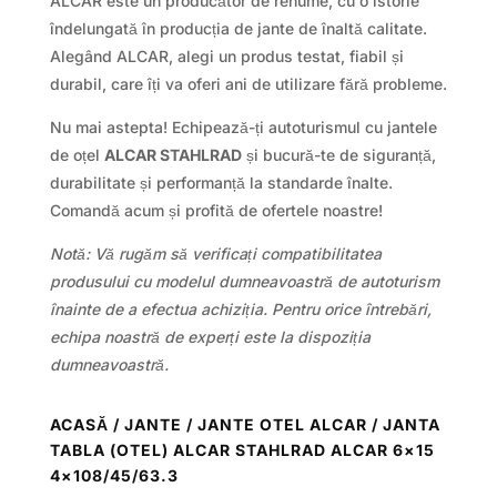
ALCAR este un producător de renume, cu o istorie
îndelungată în producția de jante de înaltă calitate.
Alegând ALCAR, alegi un produs testat, fiabil și
durabil, care îți va oferi ani de utilizare fără probleme.
Nu mai astepta! Echipează-ți autoturismul cu jantele
de oțel
ALCAR STAHLRAD
și bucură-te de siguranță,
durabilitate și performanță la standarde înalte.
Comandă acum și profită de ofertele noastre!
Notă: Vă rugăm să verificați compatibilitatea
produsului cu modelul dumneavoastră de autoturism
înainte de a efectua achiziția. Pentru orice întrebări,
echipa noastră de experți este la dispoziția
dumneavoastră.
ACASĂ
/
JANTE
/
JANTE OTEL ALCAR
/ JANTA
TABLA (OTEL) ALCAR STAHLRAD ALCAR 6×15
4×108/45/63.3