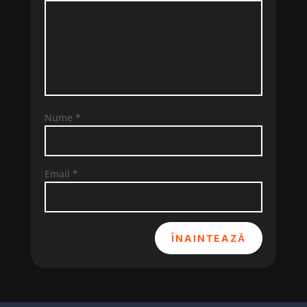
Nume
*
Email
*
ÎNAINTEAZĂ