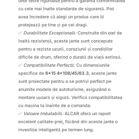
unor teste riguroase pentru a garanta conformitatea
cu cele mai înalte standarde de siguranță. Poți
avea încredere că alegi un produs care îți
protejează pe tine și pe cei dragi.
✅
Durabilitate Excepțională:
Construite din oțel de
înaltă rezistență, aceste jante sunt concepute
pentru a rezista uzurii, coroziunii și condițiilor
dificile de drum, oferind o durată de viață extinsă.
✅
Compatibilitate Perfectă:
Cu dimensiunile
specifice de
6×15 4×108/45/63.3
, aceste jante
sunt proiectate pentru a se potrivi perfect pe
anumite modele de autoturisme, asigurând o
montare ușoară și sigură. Verifică compatibilitatea
cu mașina ta înainte de a comanda.
✅
Valoare Imbatabilă:
ALCAR oferă un raport
excelent calitate-preț, făcând din aceste jante o
investiție inteligentă pe termen lung.