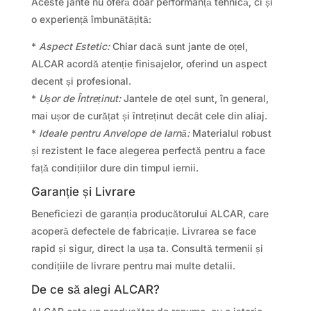
Aceste jante nu oferă doar performanță tehnică, ci și
o experiență îmbunătățită:
*
Aspect Estetic:
Chiar dacă sunt jante de oțel,
ALCAR acordă atenție finisajelor, oferind un aspect
decent și profesional.
*
Ușor de Întreținut:
Jantele de oțel sunt, în general,
mai ușor de curățat și întreținut decât cele din aliaj.
*
Ideale pentru Anvelope de Iarnă:
Materialul robust
și rezistent le face alegerea perfectă pentru a face
față condițiilor dure din timpul iernii.
Garanție și Livrare
Beneficiezi de garanția producătorului ALCAR, care
acoperă defectele de fabricație. Livrarea se face
rapid și sigur, direct la ușa ta. Consultă termenii și
condițiile de livrare pentru mai multe detalii.
De ce să alegi ALCAR?