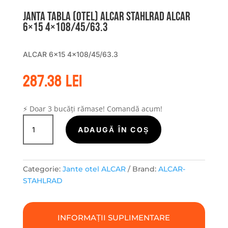
Janta tabla (otel) ALCAR STAHLRAD ALCAR
6×15 4×108/45/63.3
ALCAR 6×15 4×108/45/63.3
287.38
lei
⚡ Doar 3 bucăți rămase! Comandă acum!
Cantitate
Janta
ADAUGĂ ÎN COȘ
tabla
(otel)
ALCAR
Categorie:
Jante otel ALCAR
Brand:
ALCAR-
STAHLRAD
STAHLRAD
ALCAR
6x15
4x108/45/63.3
INFORMAȚII SUPLIMENTARE