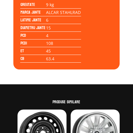
Greutate
9 kg
Marca jante
ALCAR STAHLRAD
Latime jante
6
Diametru jante
15
PCD
4
PCD1
108
ET
45
CB
63.4
Produse similare