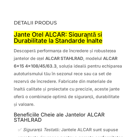
DETALII PRODUS
Jante Oțel ALCAR: Siguranță și
Durabilitate la Standarde Înalte
Descoperă performanța de încredere și robustețea
jantelor de oțel
ALCAR STAHLRAD
, modelul
ALCAR
6×15 4×108/45/63.3
, soluția ideală pentru echiparea
autoturismului tău în sezonul rece sau ca set de
rezervă de încredere. Fabricate din materiale de
înaltă calitate și proiectate cu precizie, aceste jante
oferă o combinație optimă de siguranță, durabilitate
și valoare.
Beneficiile Cheie ale Jantelor ALCAR
STAHLRAD
✅
Siguranță Testată:
Jantele ALCAR sunt supuse