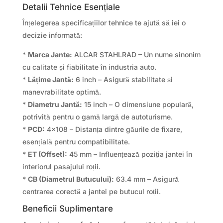
Detalii Tehnice Esențiale
Înțelegerea specificațiilor tehnice te ajută să iei o
decizie informată:
*
Marca Jante:
ALCAR STAHLRAD – Un nume sinonim
cu calitate și fiabilitate în industria auto.
*
Lățime Jantă:
6 inch – Asigură stabilitate și
manevrabilitate optimă.
*
Diametru Jantă:
15 inch – O dimensiune populară,
potrivită pentru o gamă largă de autoturisme.
*
PCD:
4×108 – Distanța dintre găurile de fixare,
esențială pentru compatibilitate.
*
ET (Offset):
45 mm – Influențează poziția jantei în
interiorul pasajului roții.
*
CB (Diametrul Butucului):
63.4 mm – Asigură
centrarea corectă a jantei pe butucul roții.
Beneficii Suplimentare