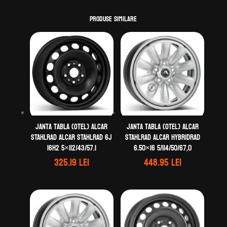
Produse similare
Janta tabla (otel) ALCAR
Janta tabla (otel) ALCAR
STAHLRAD ALCAR STAHLRAD 6J
STAHLRAD ALCAR HYBRIDRAD
16H2 5×112/43/57.1
6.50×16 5/114/50/67,0
325.19
lei
448.95
lei