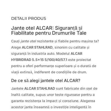
DETALII PRODUS
Jante otel ALCAR: Siguranță și
Fiabilitate pentru Drumurile Tale
Cauți
jante otel
rezistente și fiabile pentru mașina ta?
Alege
ALCAR STAHLRAD
, sinonim cu calitate și
siguranță în industria auto. Modelul
ALCAR
HYBRIDRAD 5.5×15 5/100/40/57.1
este proiectat
pentru a oferi performanțe superioare și o durată de
viață extinsă, indiferent de condițiile de drum.
De ce să alegi jantele otel ALCAR?
Jantele
ALCAR STAHLRAD
sunt fabricate din oțel de
înaltă calitate, supus unor teste riguroase pentru a
garanta rezistența la impact și coroziune. Alegerea
acestor jante înseamnă o investiție inteligentă în