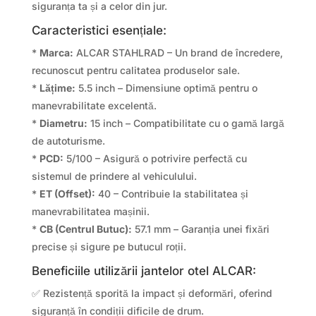
siguranța ta și a celor din jur.
Caracteristici esențiale:
*
Marca:
ALCAR STAHLRAD – Un brand de încredere,
recunoscut pentru calitatea produselor sale.
*
Lățime:
5.5 inch – Dimensiune optimă pentru o
manevrabilitate excelentă.
*
Diametru:
15 inch – Compatibilitate cu o gamă largă
de autoturisme.
*
PCD:
5/100 – Asigură o potrivire perfectă cu
sistemul de prindere al vehiculului.
*
ET (Offset):
40 – Contribuie la stabilitatea și
manevrabilitatea mașinii.
*
CB (Centrul Butuc):
57.1 mm – Garanția unei fixări
precise și sigure pe butucul roții.
Beneficiile utilizării jantelor otel ALCAR:
✅ Rezistență sporită la impact și deformări, oferind
siguranță în condiții dificile de drum.