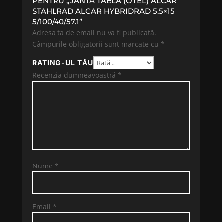
PENTRU „JANTA TABLA (OTEL) ALCAR
STAHLRAD ALCAR HYBRIDRAD 5.5×15
5/100/40/57.1”
Adresa ta de email nu va fi publicată.
Câmpurile obligatorii sunt marcate cu
*
RATING-UL TĂU
Recenzia dumneavoastră
*
Nume
*
Email
*