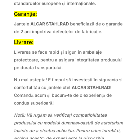
standardelor europene și internaționale.
Garanție:
Jantele
ALCAR STAHLRAD
beneficiază de o garanție
de 2 ani împotriva defectelor de fabricație.
Livrare:
Livrarea se face rapid și sigur, în ambalaje
protectoare, pentru a asigura integritatea produsului
pe durata transportului.
Nu mai astepta! E timpul să investești în siguranța și
confortul tău cu jantele otel
ALCAR STAHLRAD
!
Comandă acum și bucură-te de o experiență de
condus superioară!
Notă: Vă rugăm să verificați compatibilitatea
produsului cu modelul dumneavoastră de autoturism
înainte de a efectua achiziția. Pentru orice întrebări,
echipa noastră de experți este la dispoziția