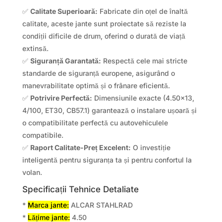
✅
Calitate Superioară:
Fabricate din oțel de înaltă
calitate, aceste jante sunt proiectate să reziste la
condiții dificile de drum, oferind o durată de viață
extinsă.
✅
Siguranță Garantată:
Respectă cele mai stricte
standarde de siguranță europene, asigurând o
manevrabilitate optimă și o frânare eficientă.
✅
Potrivire Perfectă:
Dimensiunile exacte (4.50×13,
4/100, ET30, CB57.1) garantează o instalare ușoară și
o compatibilitate perfectă cu autovehiculele
compatibile.
✅
Raport Calitate-Preț Excelent:
O investiție
inteligentă pentru siguranța ta și pentru confortul la
volan.
Specificații Tehnice Detaliate
*
Marca jante:
ALCAR STAHLRAD
*
Lățime jante:
4.50