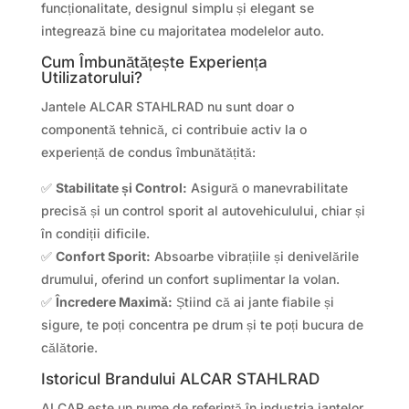
funcționalitate, designul simplu și elegant se
integrează bine cu majoritatea modelelor auto.
Cum Îmbunătățește Experiența
Utilizatorului?
Jantele ALCAR STAHLRAD nu sunt doar o
componentă tehnică, ci contribuie activ la o
experiență de condus îmbunătățită:
✅
Stabilitate și Control:
Asigură o manevrabilitate
precisă și un control sporit al autovehiculului, chiar și
în condiții dificile.
✅
Confort Sporit:
Absoarbe vibrațiile și denivelările
drumului, oferind un confort suplimentar la volan.
✅
Încredere Maximă:
Știind că ai jante fiabile și
sigure, te poți concentra pe drum și te poți bucura de
călătorie.
Istoricul Brandului ALCAR STAHLRAD
ALCAR este un nume de referință în industria jantelor,