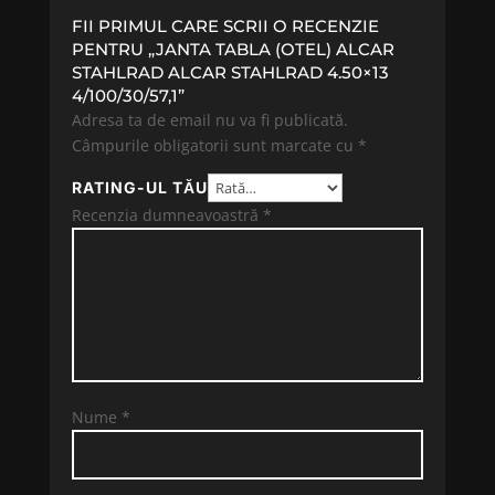
FII PRIMUL CARE SCRII O RECENZIE
PENTRU „JANTA TABLA (OTEL) ALCAR
STAHLRAD ALCAR STAHLRAD 4.50×13
4/100/30/57,1”
Adresa ta de email nu va fi publicată.
Câmpurile obligatorii sunt marcate cu
*
RATING-UL TĂU
Recenzia dumneavoastră
*
Nume
*