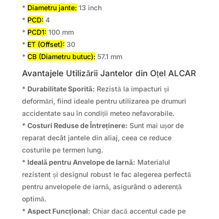
*
Diametru jante:
13 inch
*
PCD:
4
*
PCD1:
100 mm
*
ET (Offset):
30
*
CB (Diametru butuc):
57.1 mm
Avantajele Utilizării Jantelor din Oțel ALCAR
*
Durabilitate Sporită:
Rezistă la impacturi și
deformări, fiind ideale pentru utilizarea pe drumuri
accidentate sau în condiții meteo nefavorabile.
*
Costuri Reduse de Întreținere:
Sunt mai ușor de
reparat decât jantele din aliaj, ceea ce reduce
costurile pe termen lung.
*
Ideală pentru Anvelope de Iarnă:
Materialul
rezistent și designul robust le fac alegerea perfectă
pentru anvelopele de iarnă, asigurând o aderență
optimă.
*
Aspect Funcțional:
Chiar dacă accentul cade pe