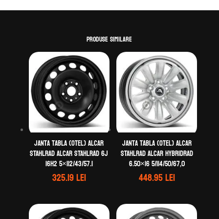
Produse similare
Janta tabla (otel) ALCAR
Janta tabla (otel) ALCAR
STAHLRAD ALCAR STAHLRAD 6J
STAHLRAD ALCAR HYBRIDRAD
16H2 5×112/43/57.1
6.50×16 5/114/50/67,0
325.19
lei
448.95
lei