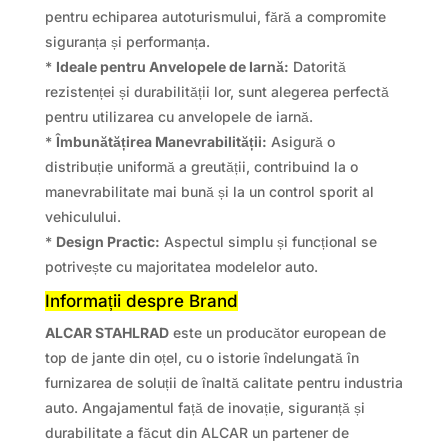
pentru echiparea autoturismului, fără a compromite
siguranța și performanța.
*
Ideale pentru Anvelopele de Iarnă:
Datorită
rezistenței și durabilității lor, sunt alegerea perfectă
pentru utilizarea cu anvelopele de iarnă.
*
Îmbunătățirea Manevrabilității:
Asigură o
distribuție uniformă a greutății, contribuind la o
manevrabilitate mai bună și la un control sporit al
vehiculului.
*
Design Practic:
Aspectul simplu și funcțional se
potrivește cu majoritatea modelelor auto.
Informații despre Brand
ALCAR STAHLRAD
este un producător european de
top de jante din oțel, cu o istorie îndelungată în
furnizarea de soluții de înaltă calitate pentru industria
auto. Angajamentul față de inovație, siguranță și
durabilitate a făcut din ALCAR un partener de