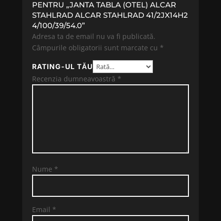
PENTRU „JANTA TABLA (OTEL) ALCAR
STAHLRAD ALCAR STAHLRAD 41/2JX14H2
4/100/39/54.0”
Adresa ta de email nu va fi publicată.
Câmpurile obligatorii sunt marcate cu
*
RATING-UL TĂU
Recenzia dumneavoastră
*
Nume
*
Email
*