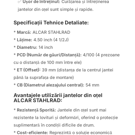
✅
Ușor de întreținut:
Curățarea și întreținerea
jantelor din oțel sunt simple și rapide.
Specificații Tehnice Detaliate:
*
Marcă:
ALCAR STAHLRAD
*
Lățime:
4.50 inch (4 1/2J)
*
Diametru:
14 inch
*
PCD (Număr de găuri/Distanță):
4/100 (4 prezoane
cu o distanță de 100 mm între ele)
*
ET (Offset):
39 mm (distanța de la centrul jantei
până la suprafața de montare)
*
CB (Diametrul alezajului central):
54 mm
Avantajele utilizării jantelor din oțel
ALCAR STAHLRAD:
*
Rezistență Sporită:
Jantele din oțel sunt mai
rezistente la lovituri și deformări, oferind o protecție
suplimentară în condiții dificile de drum.
*
Cost-eficiente:
Reprezintă o soluție economică