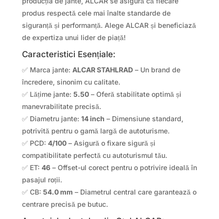
producția de jante, ALCAR se asigură că fiecare
produs respectă cele mai înalte standarde de
siguranță și performanță. Alege ALCAR și beneficiază
de expertiza unui lider de piață!
Caracteristici Esențiale:
✅ Marca jante:
ALCAR STAHLRAD
– Un brand de
încredere, sinonim cu calitate.
✅ Lățime jante:
5.50
– Oferă stabilitate optimă și
manevrabilitate precisă.
✅ Diametru jante:
14 inch
– Dimensiune standard,
potrivită pentru o gamă largă de autoturisme.
✅ PCD:
4/100
– Asigură o fixare sigură și
compatibilitate perfectă cu autoturismul tău.
✅ ET:
46
– Offset-ul corect pentru o potrivire ideală în
pasajul roții.
✅ CB:
54.0 mm
– Diametrul central care garantează o
centrare precisă pe butuc.