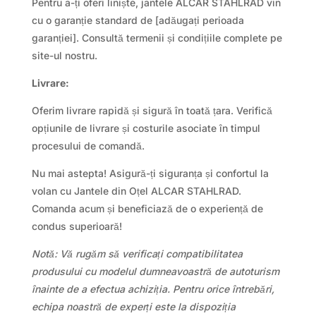
Pentru a-ți oferi liniște, jantele ALCAR STAHLRAD vin
cu o garanție standard de [adăugați perioada
garanției]. Consultă termenii și condițiile complete pe
site-ul nostru.
Livrare:
Oferim livrare rapidă și sigură în toată țara. Verifică
opțiunile de livrare și costurile asociate în timpul
procesului de comandă.
Nu mai astepta! Asigură-ți siguranța și confortul la
volan cu Jantele din Oțel ALCAR STAHLRAD.
Comanda acum și beneficiază de o experiență de
condus superioară!
Notă: Vă rugăm să verificați compatibilitatea
produsului cu modelul dumneavoastră de autoturism
înainte de a efectua achiziția. Pentru orice întrebări,
echipa noastră de experți este la dispoziția