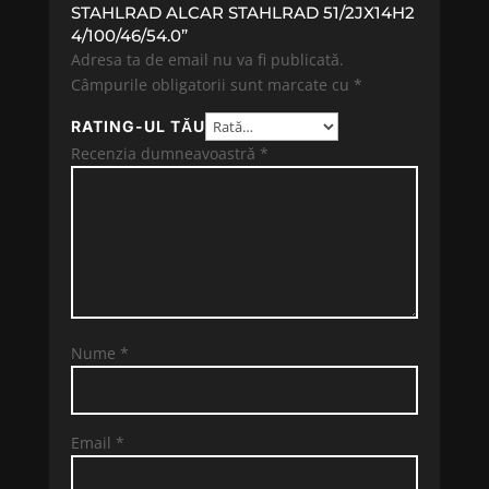
STAHLRAD ALCAR STAHLRAD 51/2JX14H2
4/100/46/54.0”
Adresa ta de email nu va fi publicată.
Câmpurile obligatorii sunt marcate cu
*
RATING-UL TĂU
Recenzia dumneavoastră
*
Nume
*
Email
*