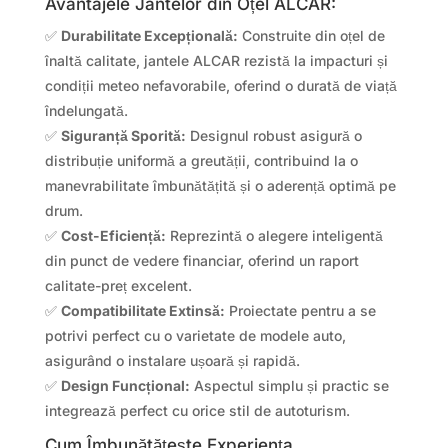
Avantajele Jantelor din Oțel ALCAR:
✅
Durabilitate Excepțională:
Construite din oțel de
înaltă calitate, jantele ALCAR rezistă la impacturi și
condiții meteo nefavorabile, oferind o durată de viață
îndelungată.
✅
Siguranță Sporită:
Designul robust asigură o
distribuție uniformă a greutății, contribuind la o
manevrabilitate îmbunătățită și o aderență optimă pe
drum.
✅
Cost-Eficiență:
Reprezintă o alegere inteligentă
din punct de vedere financiar, oferind un raport
calitate-preț excelent.
✅
Compatibilitate Extinsă:
Proiectate pentru a se
potrivi perfect cu o varietate de modele auto,
asigurând o instalare ușoară și rapidă.
✅
Design Funcțional:
Aspectul simplu și practic se
integrează perfect cu orice stil de autoturism.
Cum Îmbunătățește Experiența