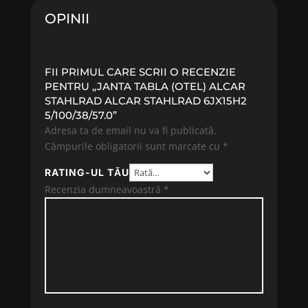
OPINII
FII PRIMUL CARE SCRII O RECENZIE
PENTRU „JANTA TABLA (OTEL) ALCAR
STAHLRAD ALCAR STAHLRAD 6JX15H2
5/100/38/57.0”
Adresa ta de email nu va fi publicată.
Câmpurile obligatorii sunt marcate cu
*
RATING-UL TĂU
Recenzia dumneavoastră
*