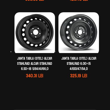
Janta tabla (otel) ALCAR
Janta tabla (otel) ALCAR
STAHLRAD ALCAR STAHLRAD
STAHLRAD 6.00×15
6.50×16 5/114/41/66,0
4/100/47/54,0
340.31
lei
325.19
lei