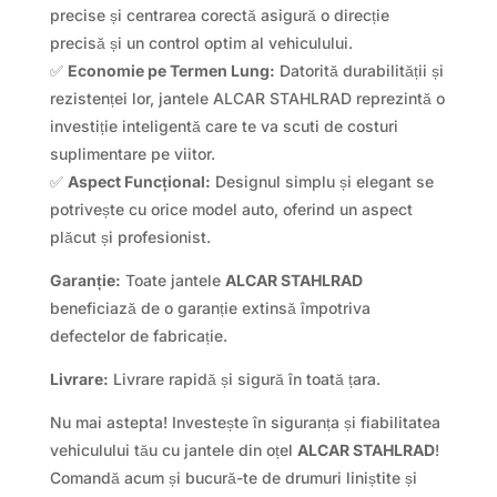
precise și centrarea corectă asigură o direcție
precisă și un control optim al vehiculului.
✅
Economie pe Termen Lung:
Datorită durabilității și
rezistenței lor, jantele ALCAR STAHLRAD reprezintă o
investiție inteligentă care te va scuti de costuri
suplimentare pe viitor.
✅
Aspect Funcțional:
Designul simplu și elegant se
potrivește cu orice model auto, oferind un aspect
plăcut și profesionist.
Garanție:
Toate jantele
ALCAR STAHLRAD
beneficiază de o garanție extinsă împotriva
defectelor de fabricație.
Livrare:
Livrare rapidă și sigură în toată țara.
Nu mai astepta! Investește în siguranța și fiabilitatea
vehiculului tău cu jantele din oțel
ALCAR STAHLRAD
!
Comandă acum și bucură-te de drumuri liniștite și