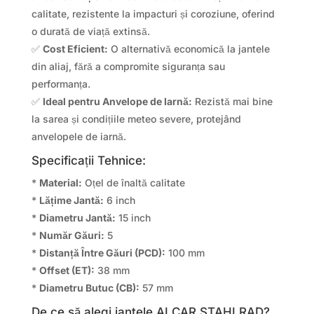
calitate, rezistente la impacturi și coroziune, oferind
o durată de viață extinsă.
✅
Cost Eficient:
O alternativă economică la jantele
din aliaj, fără a compromite siguranța sau
performanța.
✅
Ideal pentru Anvelope de Iarnă:
Rezistă mai bine
la sarea și condițiile meteo severe, protejând
anvelopele de iarnă.
Specificații Tehnice:
*
Material:
Oțel de înaltă calitate
*
Lățime Jantă:
6 inch
*
Diametru Jantă:
15 inch
*
Număr Găuri:
5
*
Distanță Între Găuri (PCD):
100 mm
*
Offset (ET):
38 mm
*
Diametru Butuc (CB):
57 mm
De ce să alegi jantele ALCAR STAHLRAD?