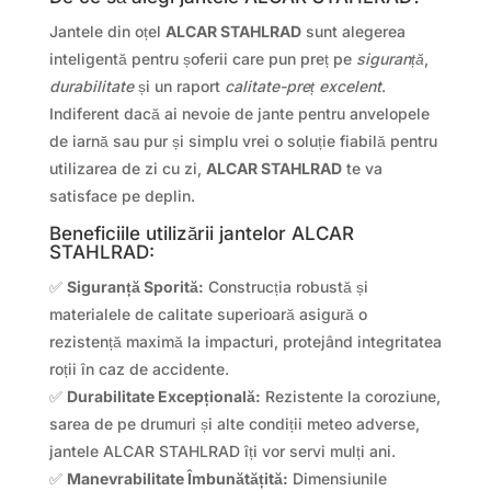
Jantele din oțel
ALCAR STAHLRAD
sunt alegerea
inteligentă pentru șoferii care pun preț pe
siguranță
,
durabilitate
și un raport
calitate-preț excelent
.
Indiferent dacă ai nevoie de jante pentru anvelopele
de iarnă sau pur și simplu vrei o soluție fiabilă pentru
utilizarea de zi cu zi,
ALCAR STAHLRAD
te va
satisface pe deplin.
Beneficiile utilizării jantelor ALCAR
STAHLRAD:
✅
Siguranță Sporită:
Construcția robustă și
materialele de calitate superioară asigură o
rezistență maximă la impacturi, protejând integritatea
roții în caz de accidente.
✅
Durabilitate Excepțională:
Rezistente la coroziune,
sarea de pe drumuri și alte condiții meteo adverse,
jantele ALCAR STAHLRAD îți vor servi mulți ani.
✅
Manevrabilitate Îmbunătățită:
Dimensiunile