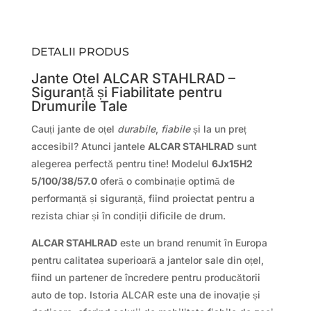
DETALII PRODUS
Jante Otel ALCAR STAHLRAD –
Siguranță și Fiabilitate pentru
Drumurile Tale
Cauți jante de oțel
durabile
,
fiabile
și la un preț
accesibil? Atunci jantele
ALCAR STAHLRAD
sunt
alegerea perfectă pentru tine! Modelul
6Jx15H2
5/100/38/57.0
oferă o combinație optimă de
performanță și siguranță, fiind proiectat pentru a
rezista chiar și în condiții dificile de drum.
ALCAR STAHLRAD
este un brand renumit în Europa
pentru calitatea superioară a jantelor sale din oțel,
fiind un partener de încredere pentru producătorii
auto de top. Istoria ALCAR este una de inovație și