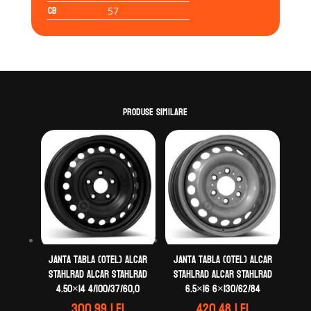
CB
57
Produse similare
Janta tabla (otel) ALCAR
Janta tabla (otel) ALCAR
STAHLRAD ALCAR STAHLRAD
STAHLRAD ALCAR STAHLRAD
4.50×14 4/100/37/60,0
6.5×16 6×130/62/84
300.99
lei
420.48
lei