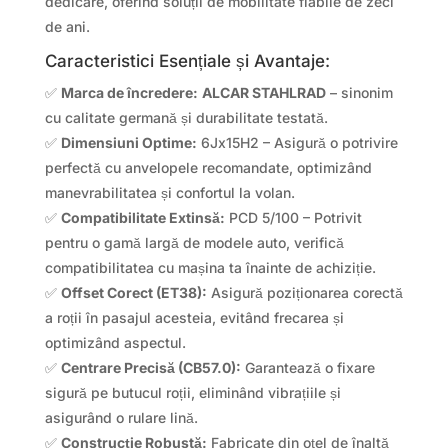
dedicare, oferind soluții de mobilitate fiabile de zeci
de ani.
Caracteristici Esențiale și Avantaje:
✅
Marca de încredere:
ALCAR STAHLRAD
– sinonim
cu calitate germană și durabilitate testată.
✅
Dimensiuni Optime:
6Jx15H2 – Asigură o potrivire
perfectă cu anvelopele recomandate, optimizând
manevrabilitatea și confortul la volan.
✅
Compatibilitate Extinsă:
PCD 5/100 – Potrivit
pentru o gamă largă de modele auto, verifică
compatibilitatea cu mașina ta înainte de achiziție.
✅
Offset Corect (ET38):
Asigură poziționarea corectă
a roții în pasajul acesteia, evitând frecarea și
optimizând aspectul.
✅
Centrare Precisă (CB57.0):
Garantează o fixare
sigură pe butucul roții, eliminând vibrațiile și
asigurând o rulare lină.
✅
Construcție Robustă:
Fabricate din oțel de înaltă