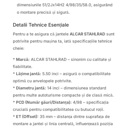
dimensiunile 51/2Jx14H2 4/98/35/58.0, asigurând
o montare precisă și sigură.
Detalii Tehnice Esențiale
Pentru a te asigura că jantele
ALCAR STAHLRAD
sunt
potrivite pentru mașina ta, iată specificațiile tehnice
cheie:
*
Marcă:
ALCAR STAHLRAD – sinonim cu calitate și
fiabilitate.
*
Lățime jantă:
5.50 inci – asigură o compatibilitate
optimă cu anvelopele potrivite.
*
Diametru jantă:
14 inci – dimensiunea standard
pentru multe autoturisme compacte și de clasă mică.
*
PCD (Număr găuri/Distanța):
4/98 – specificația
crucială pentru compatibilitatea cu butucul roții.
*
ET (Offset):
35 mm – distanța dintre suprafața de
montare a jantei și linia centrală, influențează poziția