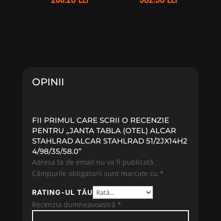
OPINII
FII PRIMUL CARE SCRII O RECENZIE
PENTRU „JANTA TABLA (OTEL) ALCAR
STAHLRAD ALCAR STAHLRAD 51/2JX14H2
4/98/35/58.0”
Adresa ta de email nu va fi publicată.
Câmpurile obligatorii sunt marcate cu
*
RATING-UL TĂU
Recenzia dumneavoastră
*