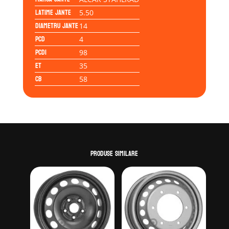
Latime jante
5.50
Diametru jante
14
PCD
4
PCD1
98
ET
35
CB
58
Produse similare