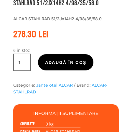
STAHLRAD 51/2Jx14H2 4/98/35/58.0
ALCAR STAHLRAD 51/2Jx14H2 4/98/35/58.0
278.30
lei
6 în stoc
Cantitate
Janta
ADAUGĂ ÎN COȘ
tabla
(otel)
ALCAR
Categorie:
Jante otel ALCAR
Brand:
ALCAR-
STAHLRAD
STAHLRAD
ALCAR
STAHLRAD
51/2Jx14H2
INFORMAȚII SUPLIMENTARE
4/98/35/58.0
Greutate
9 kg
Marca jante
ALCAR STAHLRAD