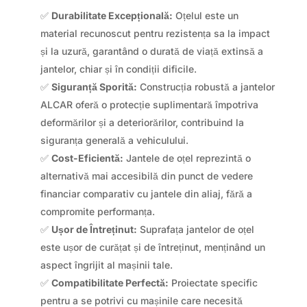
✅
Durabilitate Excepțională:
Oțelul este un
material recunoscut pentru rezistența sa la impact
și la uzură, garantând o durată de viață extinsă a
jantelor, chiar și în condiții dificile.
✅
Siguranță Sporită:
Construcția robustă a jantelor
ALCAR oferă o protecție suplimentară împotriva
deformărilor și a deteriorărilor, contribuind la
siguranța generală a vehiculului.
✅
Cost-Eficientă:
Jantele de oțel reprezintă o
alternativă mai accesibilă din punct de vedere
financiar comparativ cu jantele din aliaj, fără a
compromite performanța.
✅
Ușor de Întreținut:
Suprafața jantelor de oțel
este ușor de curățat și de întreținut, menținând un
aspect îngrijit al mașinii tale.
✅
Compatibilitate Perfectă:
Proiectate specific
pentru a se potrivi cu mașinile care necesită