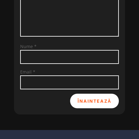
Nume
*
Email
*
ÎNAINTEAZĂ