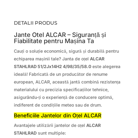
DETALII PRODUS
Jante Otel ALCAR – Siguranță și
Fiabilitate pentru Mașina Ta
Cauți o soluție economică, sigură și durabilă pentru
echiparea mașinii tale? Janta de oțel
ALCAR
STAHLRAD 51/2Jx14H2 4/98/35/58.0
este alegerea
ideală! Fabricată de un producător de renume
european, ALCAR, această jantă combină rezistența
materialului cu precizia specificațiilor tehnice,
asigurându-ți o experiență de conducere optimă,
indiferent de condițiile meteo sau de drum.
Beneficiile Jantelor din Oțel ALCAR
Avantajele utilizării jantelor de oțel
ALCAR
STAHLRAD
sunt multiple: