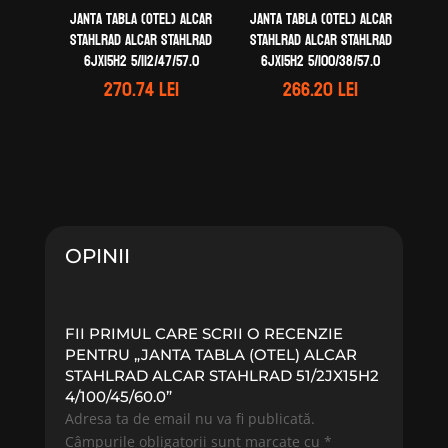
Janta tabla (otel) ALCAR
Janta tabla (otel) ALCAR
STAHLRAD ALCAR STAHLRAD
STAHLRAD ALCAR STAHLRAD
6Jx15H2 5/112/47/57.0
6Jx15H2 5/100/38/57.0
270.74
lei
266.20
lei
OPINII
FII PRIMUL CARE SCRII O RECENZIE
PENTRU „JANTA TABLA (OTEL) ALCAR
STAHLRAD ALCAR STAHLRAD 51/2JX15H2
4/100/45/60.0”
Adresa ta de email nu va fi publicată.
Câmpurile obligatorii sunt marcate cu
*