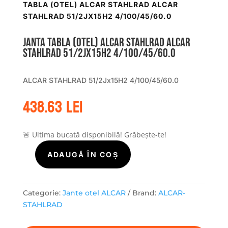
TABLA (OTEL) ALCAR STAHLRAD ALCAR
STAHLRAD 51/2JX15H2 4/100/45/60.0
Janta tabla (otel) ALCAR STAHLRAD ALCAR
STAHLRAD 51/2Jx15H2 4/100/45/60.0
ALCAR STAHLRAD 51/2Jx15H2 4/100/45/60.0
438.63
lei
🚨 Ultima bucată disponibilă! Grăbește-te!
ADAUGĂ ÎN COȘ
Cantitate
Janta
tabla
(otel)
Categorie:
Jante otel ALCAR
Brand:
ALCAR-
ALCAR
STAHLRAD
STAHLRAD