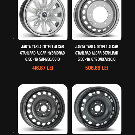
Janta tabla (otel) ALCAR
Janta tabla (otel) ALCAR
STAHLRAD ALCAR HYBRIDRAD
STAHLRAD ALCAR STAHLRAD
6.50×16 5/114/50/66,0
5.50×16 6/170/107/130,0
416.87
lei
506.69
lei