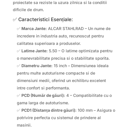
proiectate sa reziste la uzura zilnica si la conditii
dificile de drum.
✅ Caracteristici Esențiale:
✅
Marca Jante:
ALCAR STAHLRAD – Un nume de
incredere in industria auto, recunoscut pentru
calitatea superioara a produselor.
✅
Latime Jante:
5.50 – O latime optimizata pentru
o manevrabilitate precisa si o stabilitate sporita.
✅
Diametru Jante:
15 inch – Dimensiunea ideala
pentru multe autoturisme compacte si de
dimensiuni medii, oferind un echilibru excelent
intre confort si performanta.
✅
PCD (Număr de găuri):
4 – Compatibilitate cu o
gama larga de autoturisme.
✅
PCD1 (Distanța dintre găuri):
100 mm – Asigura o
potrivire perfecta cu sistemul de prindere al
masinii.