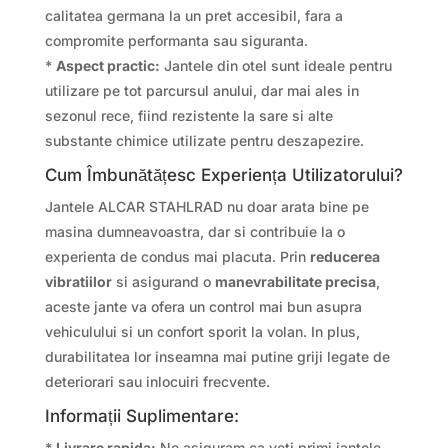
calitatea germana la un pret accesibil, fara a
compromite performanta sau siguranta.
*
Aspect practic:
Jantele din otel sunt ideale pentru
utilizare pe tot parcursul anului, dar mai ales in
sezonul rece, fiind rezistente la sare si alte
substante chimice utilizate pentru deszapezire.
Cum Îmbunătățesc Experiența Utilizatorului?
Jantele ALCAR STAHLRAD nu doar arata bine pe
masina dumneavoastra, dar si contribuie la o
experienta de condus mai placuta. Prin
reducerea
vibratiilor
si asigurand o
manevrabilitate precisa
,
aceste jante va ofera un control mai bun asupra
vehiculului si un confort sporit la volan. In plus,
durabilitatea lor inseamna mai putine griji legate de
deteriorari sau inlocuiri frecvente.
Informații Suplimentare:
*
Livrare rapida:
Ne asiguram ca veti primi jantele