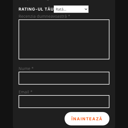
RATING-UL TĂU
Recenzia dumneavoastră
*
Nume
*
Email
*
ÎNAINTEAZĂ