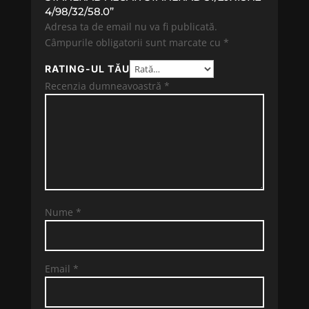
4/98/32/58.0”
Adresa ta de email nu va fi publicată.
Câmpurile obligatorii sunt marcate cu
*
RATING-UL TĂU
Recenzia dumneavoastră
*
Nume
*
Email
*