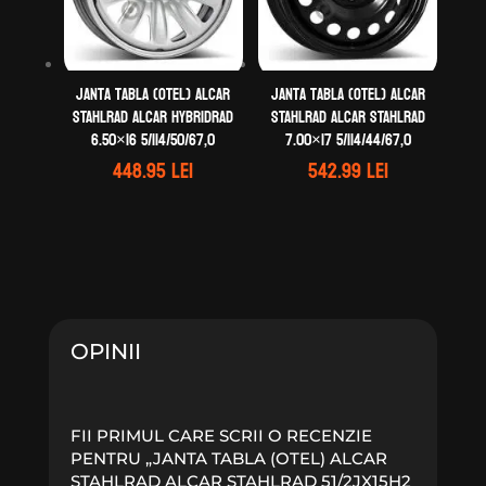
Janta tabla (otel) ALCAR
Janta tabla (otel) ALCAR
STAHLRAD ALCAR HYBRIDRAD
STAHLRAD ALCAR STAHLRAD
6.50×16 5/114/50/67,0
7.00×17 5/114/44/67,0
448.95
lei
542.99
lei
OPINII
FII PRIMUL CARE SCRII O RECENZIE
PENTRU „JANTA TABLA (OTEL) ALCAR
STAHLRAD ALCAR STAHLRAD 51/2JX15H2