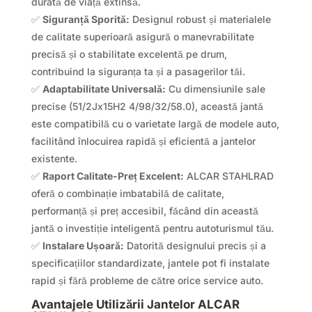
durată de viață extinsă.
✅
Siguranță Sporită:
Designul robust și materialele
de calitate superioară asigură o manevrabilitate
precisă și o stabilitate excelentă pe drum,
contribuind la siguranța ta și a pasagerilor tăi.
✅
Adaptabilitate Universală:
Cu dimensiunile sale
precise (51/2Jx15H2 4/98/32/58.0), această jantă
este compatibilă cu o varietate largă de modele auto,
facilitând înlocuirea rapidă și eficientă a jantelor
existente.
✅
Raport Calitate-Preț Excelent:
ALCAR STAHLRAD
oferă o combinație imbatabilă de calitate,
performanță și preț accesibil, făcând din această
jantă o investiție inteligentă pentru autoturismul tău.
✅
Instalare Ușoară:
Datorită designului precis și a
specificațiilor standardizate, jantele pot fi instalate
rapid și fără probleme de către orice service auto.
Avantajele Utilizării Jantelor ALCAR