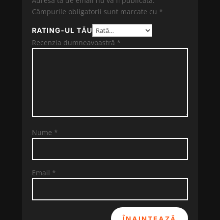
Adresa ta de email nu va fi publicată.
Câmpurile obligatorii sunt marcate cu
*
RATING-UL TĂU
Recenzia dumneavoastră
*
Nume
*
Email
*
ÎNAINTEAZĂ