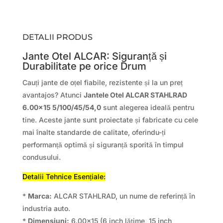
DETALII PRODUS
Jante Otel ALCAR: Siguranță și
Durabilitate pe orice Drum
Cauți jante de oțel fiabile, rezistente și la un preț
avantajos? Atunci
Jantele Otel ALCAR STAHLRAD
6.00×15 5/100/45/54,0
sunt alegerea ideală pentru
tine. Aceste jante sunt proiectate și fabricate cu cele
mai înalte standarde de calitate, oferindu-ți
performanță optimă și siguranță sporită în timpul
condusului.
Detalii Tehnice Esențiale:
*
Marca:
ALCAR STAHLRAD, un nume de referință în
industria auto.
*
Dimensiuni:
6.00×15 (6 inch lățime, 15 inch