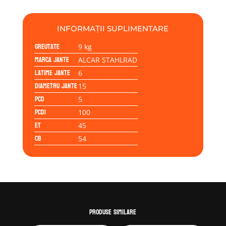
ALCAR
STAHLRAD
6.00x15
INFORMAȚII SUPLIMENTARE
5/100/45/54,0
Greutate
9 kg
Marca jante
ALCAR STAHLRAD
Latime jante
6
Diametru jante
15
PCD
5
PCD1
100
ET
45
CB
54
Produse similare