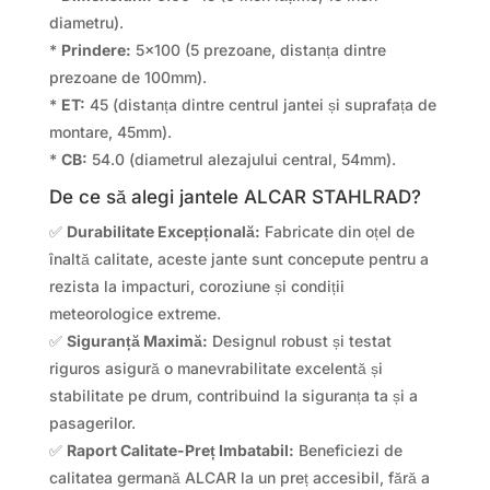
diametru).
*
Prindere:
5×100 (5 prezoane, distanța dintre
prezoane de 100mm).
*
ET:
45 (distanța dintre centrul jantei și suprafața de
montare, 45mm).
*
CB:
54.0 (diametrul alezajului central, 54mm).
De ce să alegi jantele ALCAR STAHLRAD?
✅
Durabilitate Excepțională:
Fabricate din oțel de
înaltă calitate, aceste jante sunt concepute pentru a
rezista la impacturi, coroziune și condiții
meteorologice extreme.
✅
Siguranță Maximă:
Designul robust și testat
riguros asigură o manevrabilitate excelentă și
stabilitate pe drum, contribuind la siguranța ta și a
pasagerilor.
✅
Raport Calitate-Preț Imbatabil:
Beneficiezi de
calitatea germană ALCAR la un preț accesibil, fără a