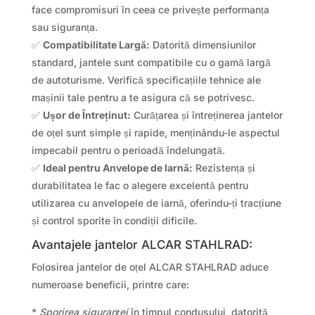
face compromisuri în ceea ce privește performanța
sau siguranța.
✅
Compatibilitate Largă:
Datorită dimensiunilor
standard, jantele sunt compatibile cu o gamă largă
de autoturisme. Verifică specificațiile tehnice ale
mașinii tale pentru a te asigura că se potrivesc.
✅
Ușor de Întreținut:
Curățarea și întreținerea jantelor
de oțel sunt simple și rapide, menținându-le aspectul
impecabil pentru o perioadă îndelungată.
✅
Ideal pentru Anvelope de Iarnă:
Rezistența și
durabilitatea le fac o alegere excelentă pentru
utilizarea cu anvelopele de iarnă, oferindu-ți tracțiune
și control sporite în condiții dificile.
Avantajele jantelor ALCAR STAHLRAD:
Folosirea jantelor de oțel ALCAR STAHLRAD aduce
numeroase beneficii, printre care:
*
Sporirea siguranței
în timpul condusului, datorită