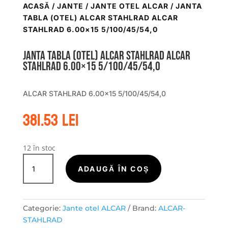
ACASĂ
/
JANTE
/
JANTE OTEL ALCAR
/ JANTA
TABLA (OTEL) ALCAR STAHLRAD ALCAR
STAHLRAD 6.00×15 5/100/45/54,0
Janta tabla (otel) ALCAR STAHLRAD ALCAR
STAHLRAD 6.00×15 5/100/45/54,0
ALCAR STAHLRAD 6.00×15 5/100/45/54,0
381.53
lei
12 în stoc
Cantitate
Janta
ADAUGĂ ÎN COȘ
tabla
(otel)
ALCAR
Categorie:
Jante otel ALCAR
Brand:
ALCAR-
STAHLRAD
STAHLRAD