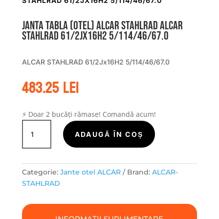
STAHLRAD 61/2JX16H2 5/114/46/67.0
Janta tabla (otel) ALCAR STAHLRAD ALCAR
STAHLRAD 61/2Jx16H2 5/114/46/67.0
ALCAR STAHLRAD 61/2Jx16H2 5/114/46/67.0
483.25
lei
⚡ Doar 2 bucăți rămase! Comandă acum!
Cantitate
Janta
ADAUGĂ ÎN COȘ
tabla
(otel)
ALCAR
Categorie:
Jante otel ALCAR
Brand:
ALCAR-
STAHLRAD
STAHLRAD
ALCAR
STAHLRAD
61/2Jx16H2
INFORMAȚII SUPLIMENTARE