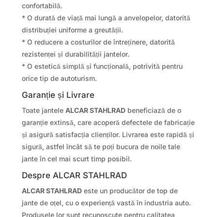
confortabilă.
* O durată de viață mai lungă a anvelopelor, datorită
distribuției uniforme a greutății.
* O reducere a costurilor de întreținere, datorită
rezistenței și durabilității jantelor.
* O estetică simplă și funcțională, potrivită pentru
orice tip de autoturism.
Garanție și Livrare
Toate jantele
ALCAR STAHLRAD
beneficiază de o
garanție extinsă, care acoperă defectele de fabricație
și asigură satisfacția clienților. Livrarea este rapidă și
sigură, astfel încât să te poți bucura de noile tale
jante în cel mai scurt timp posibil.
Despre ALCAR STAHLRAD
ALCAR STAHLRAD
este un producător de top de
jante de oțel, cu o experiență vastă în industria auto.
Produsele lor sunt recunoscute pentru calitatea