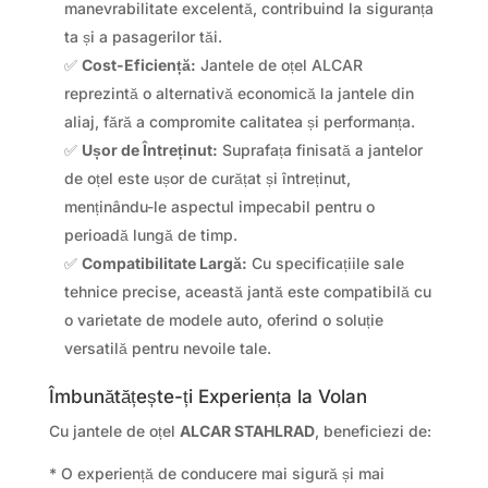
manevrabilitate excelentă, contribuind la siguranța
ta și a pasagerilor tăi.
✅
Cost-Eficiență:
Jantele de oțel ALCAR
reprezintă o alternativă economică la jantele din
aliaj, fără a compromite calitatea și performanța.
✅
Ușor de Întreținut:
Suprafața finisată a jantelor
de oțel este ușor de curățat și întreținut,
menținându-le aspectul impecabil pentru o
perioadă lungă de timp.
✅
Compatibilitate Largă:
Cu specificațiile sale
tehnice precise, această jantă este compatibilă cu
o varietate de modele auto, oferind o soluție
versatilă pentru nevoile tale.
Îmbunătățește-ți Experiența la Volan
Cu jantele de oțel
ALCAR STAHLRAD
, beneficiezi de:
* O experiență de conducere mai sigură și mai