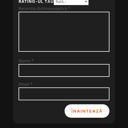
RATING-UL TĂU
Recenzia dumneavoastră
*
Nume
*
Email
*
ÎNAINTEAZĂ