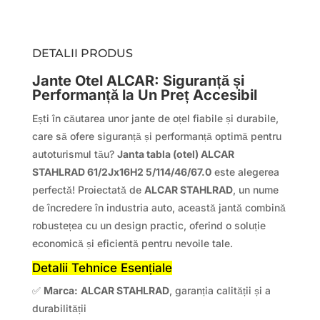
DETALII PRODUS
Jante Otel ALCAR: Siguranță și
Performanță la Un Preț Accesibil
Ești în căutarea unor jante de oțel fiabile și durabile,
care să ofere siguranță și performanță optimă pentru
autoturismul tău?
Janta tabla (otel) ALCAR
STAHLRAD 61/2Jx16H2 5/114/46/67.0
este alegerea
perfectă! Proiectată de
ALCAR STAHLRAD
, un nume
de încredere în industria auto, această jantă combină
robustețea cu un design practic, oferind o soluție
economică și eficientă pentru nevoile tale.
Detalii Tehnice Esențiale
✅
Marca:
ALCAR STAHLRAD
, garanția calității și a
durabilității