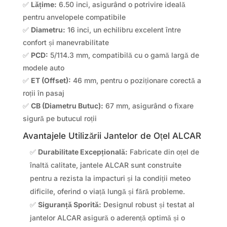
✅
Lățime:
6.50 inci, asigurând o potrivire ideală
pentru anvelopele compatibile
✅
Diametru:
16 inci, un echilibru excelent între
confort și manevrabilitate
✅
PCD:
5/114.3 mm, compatibilă cu o gamă largă de
modele auto
✅
ET (Offset):
46 mm, pentru o poziționare corectă a
roții în pasaj
✅
CB (Diametru Butuc):
67 mm, asigurând o fixare
sigură pe butucul roții
Avantajele Utilizării Jantelor de Oțel ALCAR
✅
Durabilitate Excepțională:
Fabricate din oțel de
înaltă calitate, jantele ALCAR sunt construite
pentru a rezista la impacturi și la condiții meteo
dificile, oferind o viață lungă și fără probleme.
✅
Siguranță Sporită:
Designul robust și testat al
jantelor ALCAR asigură o aderență optimă și o