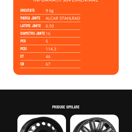
5/114/46/67.0
Greutate
9 kg
Marca jante
ALCAR STAHLRAD
Latime jante
6.50
Diametru jante
16
PCD
5
PCD1
114.3
ET
46
CB
67
Produse similare