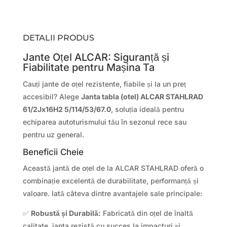
DETALII PRODUS
Jante Oțel ALCAR: Siguranță și
Fiabilitate pentru Mașina Ta
Cauți jante de oțel rezistente, fiabile și la un preț
accesibil? Alege
Janta tabla (otel) ALCAR STAHLRAD
61/2Jx16H2 5/114/53/67.0
, soluția ideală pentru
echiparea autoturismului tău în sezonul rece sau
pentru uz general.
Beneficii Cheie
Această jantă de oțel de la ALCAR STAHLRAD oferă o
combinație excelentă de durabilitate, performanță și
valoare. Iată câteva dintre avantajele sale principale:
✅
Robustă și Durabilă:
Fabricată din oțel de înaltă
calitate, janta rezistă cu succes la impacturi și