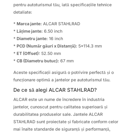
pentru autoturismul tău, iată specificațiile tehnice
detaliate:
*
Marca jante:
ALCAR STAHLRAD
*
Lățime jante:
6.50 inch
*
Diametru jante:
16 inch
*
PCD (Număr găuri x Distanță):
5×114.3 mm
*
ET (Offset):
52.50 mm
*
CB (Diametru butuc):
67 mm
Aceste specificații asigură o potrivire perfectă și o
funcționare optimă a jantelor pe autoturismul tău.
De ce să alegi ALCAR STAHLRAD?
ALCAR este un nume de încredere în industria
jantelor, cunoscut pentru calitatea superioară și
durabilitatea produselor sale. Jantele ALCAR
STAHLRAD sunt proiectate și fabricate conform celor
mai înalte standarde de siguranță și performanță,