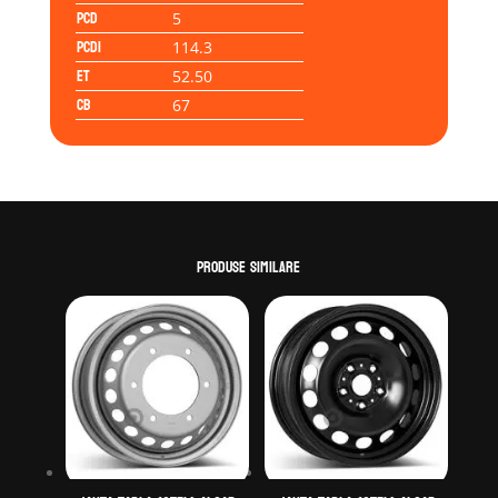
PCD
5
PCD1
114.3
ET
52.50
CB
67
Produse similare