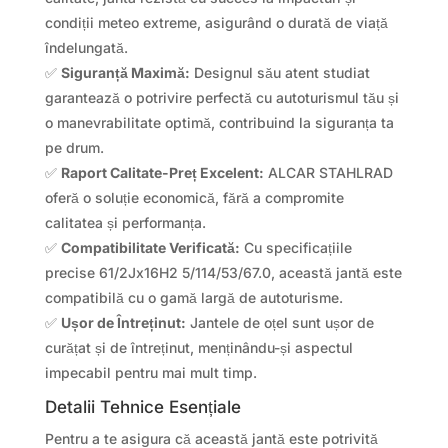
condiții meteo extreme, asigurând o durată de viață
îndelungată.
✅
Siguranță Maximă:
Designul său atent studiat
garantează o potrivire perfectă cu autoturismul tău și
o manevrabilitate optimă, contribuind la siguranța ta
pe drum.
✅
Raport Calitate-Preț Excelent:
ALCAR STAHLRAD
oferă o soluție economică, fără a compromite
calitatea și performanța.
✅
Compatibilitate Verificată:
Cu specificațiile
precise 61/2Jx16H2 5/114/53/67.0, această jantă este
compatibilă cu o gamă largă de autoturisme.
✅
Ușor de Întreținut:
Jantele de oțel sunt ușor de
curățat și de întreținut, menținându-și aspectul
impecabil pentru mai mult timp.
Detalii Tehnice Esențiale
Pentru a te asigura că această jantă este potrivită