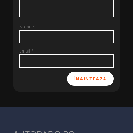
Nume
*
Email
*
ÎNAINTEAZĂ