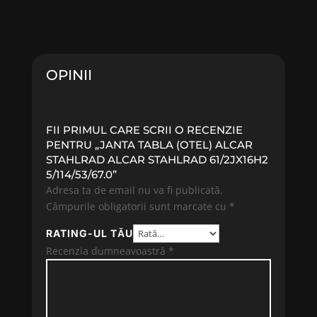
OPINII
FII PRIMUL CARE SCRII O RECENZIE
PENTRU „JANTA TABLA (OTEL) ALCAR
STAHLRAD ALCAR STAHLRAD 61/2JX16H2
5/114/53/67.0”
Adresa ta de email nu va fi publicată.
Câmpurile obligatorii sunt marcate cu
*
RATING-UL TĂU
Recenzia dumneavoastră
*