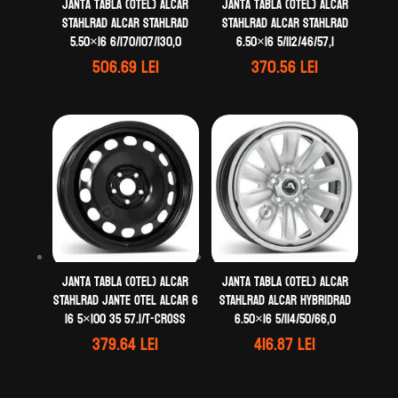
Janta tabla (otel) ALCAR
Janta tabla (otel) ALCAR
STAHLRAD ALCAR STAHLRAD
STAHLRAD ALCAR STAHLRAD
5.50×16 6/170/107/130,0
6.50×16 5/112/46/57,1
506.69
lei
370.56
lei
Janta tabla (otel) ALCAR
Janta tabla (otel) ALCAR
STAHLRAD Jante otel ALCAR 6
STAHLRAD ALCAR HYBRIDRAD
16 5×100 35 57.1/T-Cross
6.50×16 5/114/50/66,0
379.64
lei
416.87
lei