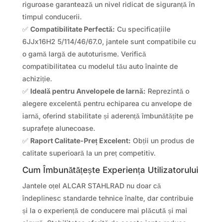
riguroase garantează un nivel ridicat de siguranță în
timpul conducerii.
✅
Compatibilitate Perfectă:
Cu specificațiile
6JJx16H2 5/114/46/67.0, jantele sunt compatibile cu
o gamă largă de autoturisme. Verifică
compatibilitatea cu modelul tău auto înainte de
achiziție.
✅
Ideală pentru Anvelopele de Iarnă:
Reprezintă o
alegere excelentă pentru echiparea cu anvelope de
iarnă, oferind stabilitate și aderență îmbunătățite pe
suprafețe alunecoase.
✅
Raport Calitate-Preț Excelent:
Obții un produs de
calitate superioară la un preț competitiv.
Cum Îmbunătățește Experiența Utilizatorului
Jantele oțel ALCAR STAHLRAD nu doar că
îndeplinesc standarde tehnice înalte, dar contribuie
și la o experiență de conducere mai plăcută și mai