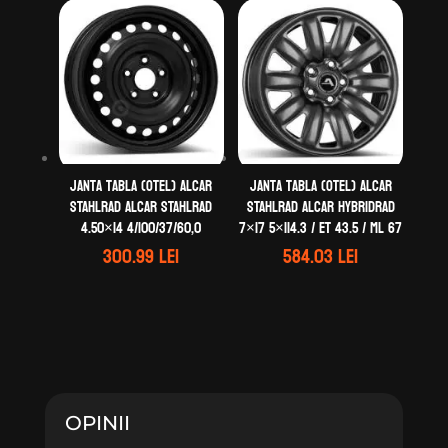
Janta tabla (otel) ALCAR
Janta tabla (otel) ALCAR
STAHLRAD ALCAR STAHLRAD
STAHLRAD ALCAR HYBRIDRAD
4.50×14 4/100/37/60,0
7×17 5×114.3 / ET 43.5 / ML 67
300.99
lei
584.03
lei
OPINII