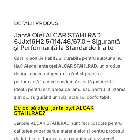
DETALII PRODUS
Jantă Oțel ALCAR STAHLRAD
6JJx16H2 5/114/46/67.0 – Siguranță
și Performanță la Standarde Înalte
Cauți o soluție fiabilă și durabilă pentru autoturismul
tău? Alege
janta oțel ALCAR STAHLRAD
, un produs
de top, conceput pentru a oferi siguranță și
performanță în orice condiții. Această jantă este
ideală pentru echiparea de iarnă sau pentru utilizarea
zilnică, asigurând un rulaj stabil și confortabil.
De ce să alegi janta oțel ALCAR
STAHLRAD?
Jantele ALCAR STAHLRAD sunt recunoscute pentru
calitatea superioară a materialelor și pentru procesul
de fabricație riguros, care garantează rezistență