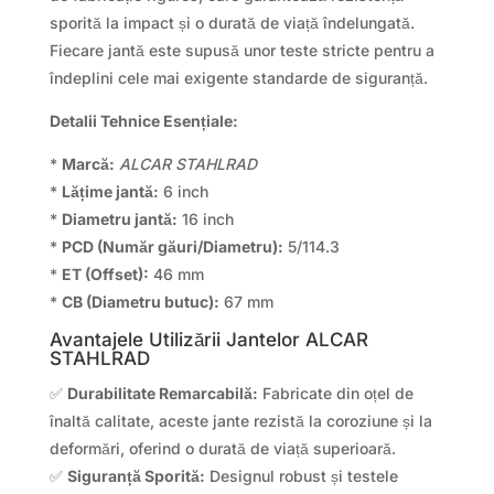
sporită la impact și o durată de viață îndelungată.
Fiecare jantă este supusă unor teste stricte pentru a
îndeplini cele mai exigente standarde de siguranță.
Detalii Tehnice Esențiale:
*
Marcă:
ALCAR STAHLRAD
*
Lățime jantă:
6 inch
*
Diametru jantă:
16 inch
*
PCD (Număr găuri/Diametru):
5/114.3
*
ET (Offset):
46 mm
*
CB (Diametru butuc):
67 mm
Avantajele Utilizării Jantelor ALCAR
STAHLRAD
✅
Durabilitate Remarcabilă:
Fabricate din oțel de
înaltă calitate, aceste jante rezistă la coroziune și la
deformări, oferind o durată de viață superioară.
✅
Siguranță Sporită:
Designul robust și testele