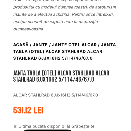
produsului cu modelul dumneavoastră de autoturism
înainte de a efectua achiziția. Pentru orice întrebări,
echipa noastră de experți este la dispoziția
dumneavoastră.
ACASĂ
/
JANTE
/
JANTE OTEL ALCAR
/ JANTA
TABLA (OTEL) ALCAR STAHLRAD ALCAR
STAHLRAD 6JJX16H2 5/114/46/67.0
Janta tabla (otel) ALCAR STAHLRAD ALCAR
STAHLRAD 6JJx16H2 5/114/46/67.0
ALCAR STAHLRAD 6JJx16H2 5/114/46/67.0
531.12
lei
🚨 Ultima bucată disponibilă! Grăbește-te!