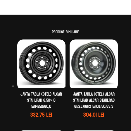
Produse similare
Janta tabla (otel) ALCAR
Janta tabla (otel) ALCAR
STAHLRAD 6.50×16
STAHLRAD ALCAR STAHLRAD
5/114/50/60,0
61/2Jx16H2 5/108/50/63.3
332.75
lei
304.01
lei