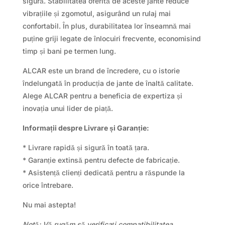
sigură. Stabilitatea oferită de aceste jante reduce
vibrațiile și zgomotul, asigurând un rulaj mai
confortabil. În plus, durabilitatea lor înseamnă mai
puține griji legate de înlocuiri frecvente, economisind
timp și bani pe termen lung.
ALCAR este un brand de încredere, cu o istorie
îndelungată în producția de jante de înaltă calitate.
Alege ALCAR pentru a beneficia de expertiza și
inovația unui lider de piață.
Informații despre Livrare și Garanție:
* Livrare rapidă și sigură în toată țara.
* Garanție extinsă pentru defecte de fabricație.
* Asistență clienți dedicată pentru a răspunde la
orice întrebare.
Nu mai astepta!
Notă: Vă rugăm să verificați compatibilitatea