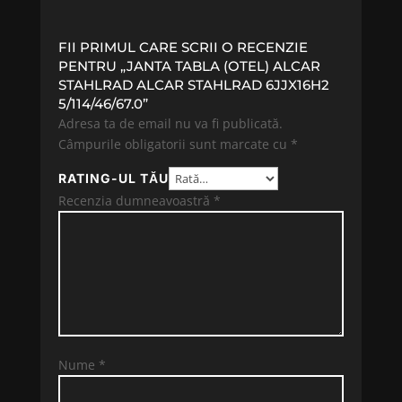
FII PRIMUL CARE SCRII O RECENZIE
PENTRU „JANTA TABLA (OTEL) ALCAR
STAHLRAD ALCAR STAHLRAD 6JJX16H2
5/114/46/67.0”
Adresa ta de email nu va fi publicată.
Câmpurile obligatorii sunt marcate cu
*
RATING-UL TĂU
Recenzia dumneavoastră
*
Nume
*