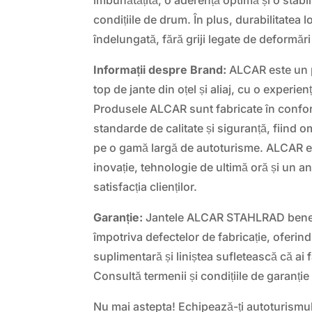
condițiile de drum. În plus, durabilitatea l
îndelungată, fără griji legate de deformări
Informații despre Brand:
ALCAR este un 
top de jante din oțel și aliaj, cu o experie
Produsele ALCAR sunt fabricate în conform
standarde de calitate și siguranță, fiind 
pe o gamă largă de autoturisme. ALCAR 
inovație, tehnologie de ultimă oră și un 
satisfacția clienților.
Garanție:
Jantele ALCAR STAHLRAD benefi
împotriva defectelor de fabricație, oferind
suplimentară și liniștea sufletească că ai 
Consultă termenii și condițiile de garanție
Nu mai astepta! Echipează-ți autoturismul 