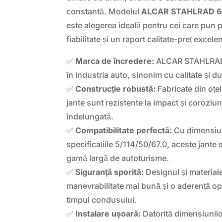
constantă. Modelul
ALCAR STAHLRAD 6J
este alegerea ideală pentru cei care pun p
fiabilitate și un raport calitate-preț excelen
✅
Marca de încredere:
ALCAR STAHLRAD 
în industria auto, sinonim cu calitate și du
✅
Construcție robustă:
Fabricate din oțel
jante sunt rezistente la impact și coroziun
îndelungată.
✅
Compatibilitate perfectă:
Cu dimensiun
specificațiile 5/114/50/67.0, aceste jante 
gamă largă de autoturisme.
✅
Siguranță sporită:
Designul și materialel
manevrabilitate mai bună și o aderență op
timpul condusului.
✅
Instalare ușoară:
Datorită dimensiunilo