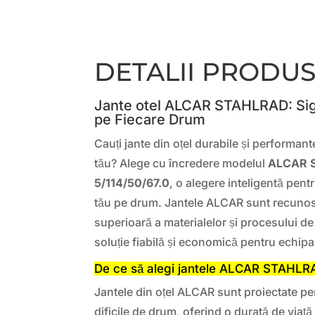
DETALII PRODU
Jante otel ALCAR STAHLRAD: Sigur
pe Fiecare Drum
Cauți jante din oțel durabile și performan
tău? Alege cu încredere modelul
ALCAR 
5/114/50/67.0
, o alegere inteligentă pent
tău pe drum. Jantele ALCAR sunt recunos
superioară a materialelor și procesului de 
soluție fiabilă și economică pentru echipa
De ce să alegi jantele ALCAR STAHLR
Jantele din oțel ALCAR sunt proiectate pent
dificile de drum, oferind o durată de viaț