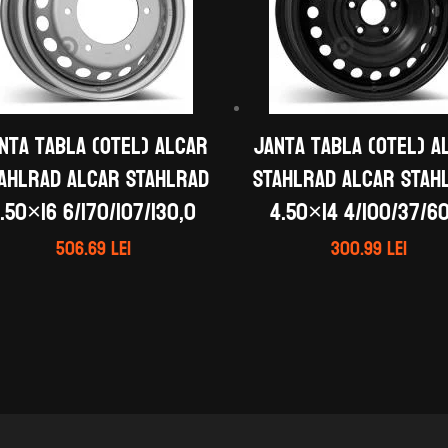
nta tabla (otel) ALCAR
Janta tabla (otel) A
AHLRAD ALCAR STAHLRAD
STAHLRAD ALCAR STAH
.50×16 6/170/107/130,0
4.50×14 4/100/37/6
506.69
lei
300.99
lei