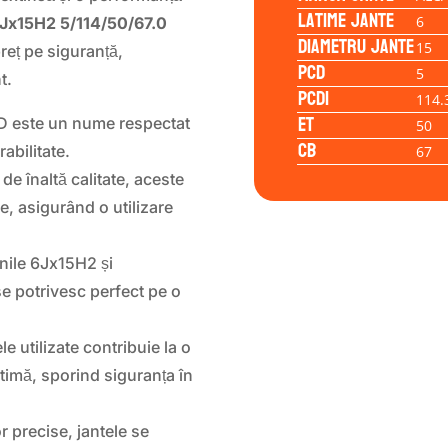
Latime jante
6
x15H2 5/114/50/67.0
Diametru jante
15
reț pe siguranță,
PCD
5
t.
PCD1
114.
ET
este un nume respectat
50
CB
rabilitate.
67
 de înaltă calitate, aceste
e, asigurând o utilizare
ile 6Jx15H2 și
se potrivesc perfect pe o
e utilizate contribuie la o
timă, sporind siguranța în
r precise, jantele se