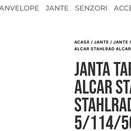
ANVELOPE
JANTE
SENZORI
ACCE
ACASĂ
/
JANTE
/
JANTE 
ALCAR STAHLRAD ALCAR 
Janta ta
ALCAR S
STAHLRA
5/114/5