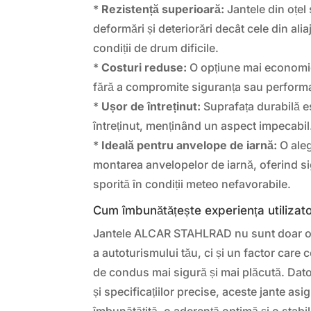
*
Rezistență superioară:
Jantele din oțel 
deformări și deteriorări decât cele din alia
condiții de drum dificile.
*
Costuri reduse:
O opțiune mai economică
fără a compromite siguranța sau perform
*
Ușor de întreținut:
Suprafața durabilă es
întreținut, menținând un aspect impecabil
*
Ideală pentru anvelope de iarnă:
O aleg
montarea anvelopelor de iarnă, oferind si
sporită în condiții meteo nefavorabile.
Cum îmbunătățește experiența utilizato
Jantele ALCAR STAHLRAD nu sunt doar o
a autoturismului tău, ci și un factor care 
de condus mai sigură și mai plăcută. Dato
și specificațiilor precise, aceste jante as
îmbunătățită, o aderență optimă și o stabil