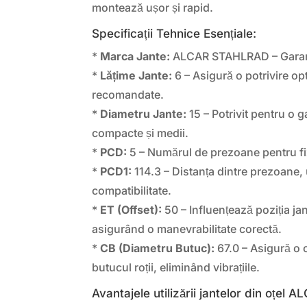
montează ușor și rapid.
Specificații Tehnice Esențiale:
*
Marca Jante:
ALCAR STAHLRAD – Garanția c
*
Lățime Jante:
6 – Asigură o potrivire o
recomandate.
*
Diametru Jante:
15 – Potrivit pentru o 
compacte și medii.
*
PCD:
5 – Numărul de prezoane pentru fix
*
PCD1:
114.3 – Distanța dintre prezoane, 
compatibilitate.
*
ET (Offset):
50 – Influențează poziția jan
asigurând o manevrabilitate corectă.
*
CB (Diametru Butuc):
67.0 – Asigură o 
butucul roții, eliminând vibrațiile.
Avantajele utilizării jantelor din oțel A