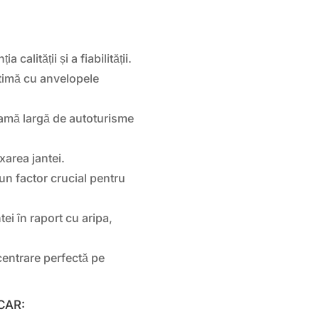
alității și a fiabilității.
ptimă cu anvelopele
gamă largă de autoturisme
area jantei.
un factor crucial pentru
tei în raport cu aripa,
centrare perfectă pe
LCAR: