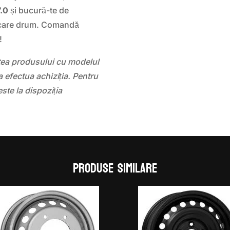
.0
și bucură-te de
fiecare drum. Comandă
!
atea produsului cu modelul
 efectua achiziția. Pentru
este la dispoziția
Produse similare