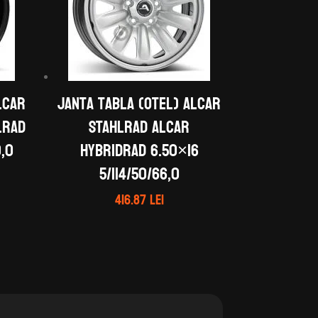
LCAR
Janta tabla (otel) ALCAR
LRAD
STAHLRAD ALCAR
0,0
HYBRIDRAD 6.50×16
5/114/50/66,0
416.87
lei