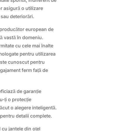
or asigură o utilizare
 sau deteriorări.
producător european de
nță vastă în domeniu.
itate cu cele mai înalte
omologate pentru utilizarea
este cunoscut pentru
angajament ferm față de
ciază de garanție
u-ți o protecție
făcut o alegere inteligentă.
 pentru detalii complete.
cu jantele din oțel