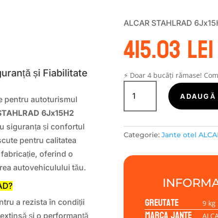
ALCAR STAHLRAD 6Jx15H
415.03
lei
S
anță și Fiabilitate
⚡ Doar 4 bucăți rămase! Co
Cantitate
Janta
ADAUGĂ 
te pentru autoturismul
tabla
STAHLRAD 6Jx15H2
(otel)
ALCAR
ru siguranța și confortul
Categorie:
Jante otel ALCA
STAHLRAD
cute pentru calitatea
ALCAR
fabricație, oferind o
STAHLRAD
rea autovehiculului tău.
6Jx15H2
INFORMA
5/114/50/67.0
AD?
Greutate
ru a rezista în condiții
9 kg
Marca jante
ă extinsă și o performanță
ALC