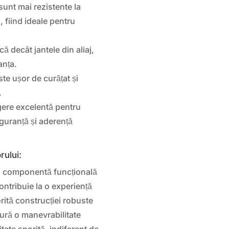
sunt mai rezistente la
j, fiind ideale pentru
 decât jantele din aliaj,
anța.
te ușor de curățat și
.
ere excelentă pentru
guranță și aderență
rului:
 componentă funcțională
contribuie la o experiență
rită construcției robuste
igură o manevrabilitate
itate sporită, indiferent de