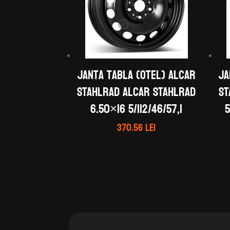
Janta tabla (otel) ALCAR
Ja
STAHLRAD ALCAR STAHLRAD
ST
6.50×16 5/112/46/57,1
5
370.56
lei