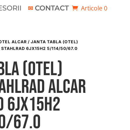
SORII
CONTACT
Articole 0
OTEL ALCAR
/ JANTA TABLA (OTEL)
STAHLRAD 6JX15H2 5/114/50/67.0
bla (otel)
TAHLRAD ALCAR
D 6Jx15H2
0/67.0