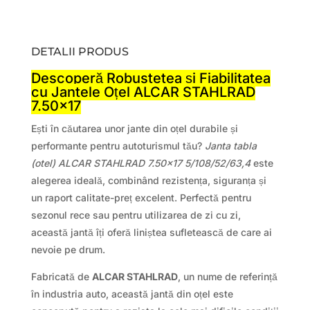
DETALII PRODUS
Descoperă Robustetea și Fiabilitatea
cu Jantele Oțel ALCAR STAHLRAD
7.50×17
Ești în căutarea unor jante din oțel durabile și
performante pentru autoturismul tău?
Janta tabla
(otel) ALCAR STAHLRAD 7.50×17 5/108/52/63,4
este
alegerea ideală, combinând rezistența, siguranța și
un raport calitate-preț excelent. Perfectă pentru
sezonul rece sau pentru utilizarea de zi cu zi,
această jantă îți oferă liniștea sufletească de care ai
nevoie pe drum.
Fabricată de
ALCAR STAHLRAD
, un nume de referință
în industria auto, această jantă din oțel este