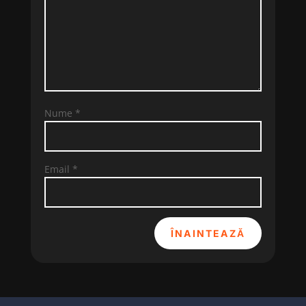
Nume
*
Email
*
ÎNAINTEAZĂ