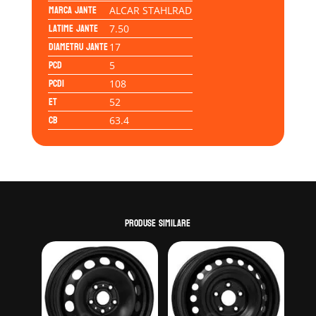
colet]
Marca jante
ALCAR STAHLRAD
Latime jante
7.50
Diametru jante
17
PCD
5
PCD1
108
ET
52
CB
63.4
Produse similare