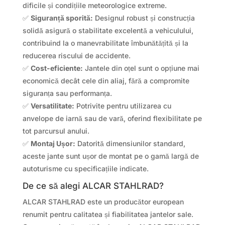
dificile și condițiile meteorologice extreme.
✅
Siguranță sporită:
Designul robust și construcția
solidă asigură o stabilitate excelentă a vehiculului,
contribuind la o manevrabilitate îmbunătățită și la
reducerea riscului de accidente.
✅
Cost-eficiente:
Jantele din oțel sunt o opțiune mai
economică decât cele din aliaj, fără a compromite
siguranța sau performanța.
✅
Versatilitate:
Potrivite pentru utilizarea cu
anvelope de iarnă sau de vară, oferind flexibilitate pe
tot parcursul anului.
✅
Montaj Ușor:
Datorită dimensiunilor standard,
aceste jante sunt ușor de montat pe o gamă largă de
autoturisme cu specificațiile indicate.
De ce să alegi ALCAR STAHLRAD?
ALCAR STAHLRAD este un producător european
renumit pentru calitatea și fiabilitatea jantelor sale.