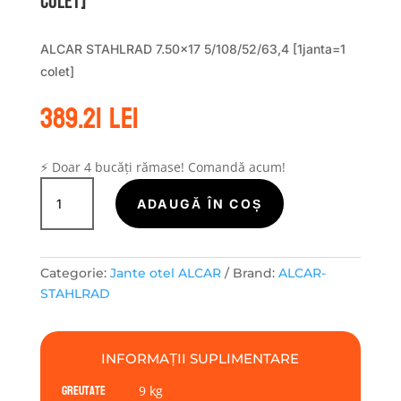
colet]
ALCAR STAHLRAD 7.50×17 5/108/52/63,4 [1janta=1
colet]
389.21
lei
⚡ Doar 4 bucăți rămase! Comandă acum!
Cantitate
Janta
ADAUGĂ ÎN COȘ
tabla
(otel)
ALCAR
Categorie:
Jante otel ALCAR
Brand:
ALCAR-
STAHLRAD
STAHLRAD
ALCAR
STAHLRAD
7.50x17
INFORMAȚII SUPLIMENTARE
5/108/52/63,4
Greutate
[1janta=1
9 kg