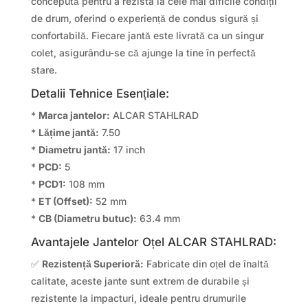
concepută pentru a rezista la cele mai dificile condiții
de drum, oferind o experiență de condus sigură și
confortabilă. Fiecare jantă este livrată ca un singur
colet, asigurându-se că ajunge la tine în perfectă
stare.
Detalii Tehnice Esențiale:
*
Marca jantelor:
ALCAR STAHLRAD
*
Lățime jantă:
7.50
*
Diametru jantă:
17 inch
*
PCD:
5
*
PCD1:
108 mm
*
ET (Offset):
52 mm
*
CB (Diametru butuc):
63.4 mm
Avantajele Jantelor Oțel ALCAR STAHLRAD:
✅
Rezistență Superioră:
Fabricate din oțel de înaltă
calitate, aceste jante sunt extrem de durabile și
rezistente la impacturi, ideale pentru drumurile