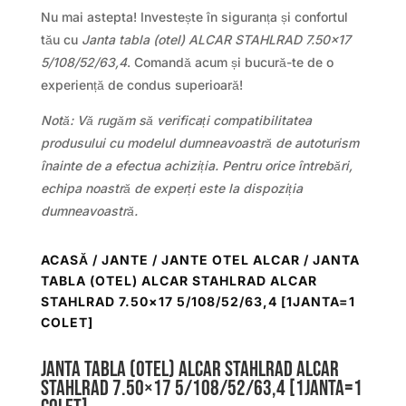
Nu mai astepta! Investește în siguranța și confortul
tău cu
Janta tabla (otel) ALCAR STAHLRAD 7.50×17
5/108/52/63,4
. Comandă acum și bucură-te de o
experiență de condus superioară!
Notă: Vă rugăm să verificați compatibilitatea
produsului cu modelul dumneavoastră de autoturism
înainte de a efectua achiziția. Pentru orice întrebări,
echipa noastră de experți este la dispoziția
dumneavoastră.
ACASĂ
/
JANTE
/
JANTE OTEL ALCAR
/ JANTA
TABLA (OTEL) ALCAR STAHLRAD ALCAR
STAHLRAD 7.50×17 5/108/52/63,4 [1JANTA=1
COLET]
Janta tabla (otel) ALCAR STAHLRAD ALCAR
STAHLRAD 7.50×17 5/108/52/63,4 [1janta=1