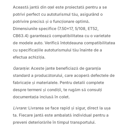
Această jantă din oțel este proiectată pentru a se
potrivi perfect cu autoturismul tău, asigurând o
potrivire precisă și o funcționare optimă.
Dimensiunile specifice (7.50×17, 5/108, ET52,
CB63.4) garantează compatibilitatea cu o varietate
de modele auto. Verifică întotdeauna compatibilitatea
cu specificațiile autoturismului tău înainte de a
efectua achiziția.
Garanție:
Aceste jante beneficiază de garanția
standard a producătorului, care acoperă defectele de
fabricație și materialele. Pentru detalii complete
despre termeni și condiții, te rugăm să consulți
documentația inclusă în colet.
Livrare:
Livrarea se face rapid și sigur, direct la ușa
ta. Fiecare jantă este ambalată individual pentru a
preveni deteriorările în timpul transportului.