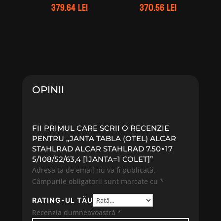
379.64
lei
370.56
lei
OPINII
FII PRIMUL CARE SCRII O RECENZIE
PENTRU „JANTA TABLA (OTEL) ALCAR
STAHLRAD ALCAR STAHLRAD 7.50×17
5/108/52/63,4 [1JANTA=1 COLET]”
Adresa ta de email nu va fi publicată.
Câmpurile obligatorii sunt marcate cu
*
RATING-UL TĂU
Recenzia dumneavoastră
*