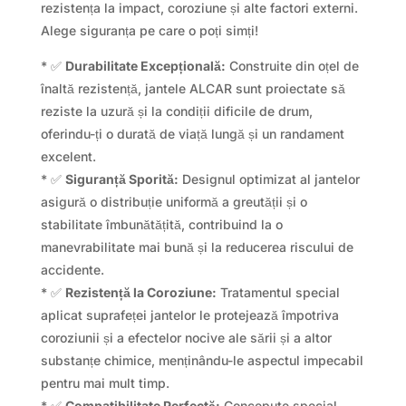
rezistența la impact, coroziune și alte factori externi.
Alege siguranța pe care o poți simți!
* ✅
Durabilitate Excepțională:
Construite din oțel de
înaltă rezistență, jantele ALCAR sunt proiectate să
reziste la uzură și la condiții dificile de drum,
oferindu-ți o durată de viață lungă și un randament
excelent.
* ✅
Siguranță Sporită:
Designul optimizat al jantelor
asigură o distribuție uniformă a greutății și o
stabilitate îmbunătățită, contribuind la o
manevrabilitate mai bună și la reducerea riscului de
accidente.
* ✅
Rezistență la Coroziune:
Tratamentul special
aplicat suprafeței jantelor le protejează împotriva
coroziunii și a efectelor nocive ale sării și a altor
substanțe chimice, menținându-le aspectul impecabil
pentru mai mult timp.
* ✅
Compatibilitate Perfectă:
Concepute special