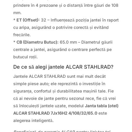
prindere în 4 prezoane și o distanță între găuri de 108
mm.
*
ET (Offset):
32 – Influențează poziția jantei în raport
cu aripa, asigurând o potrivire corectă și evitând
frecările.
*
CB (Diametru Butuc):
65.0 mm – Diametrul găurii
centrale a jantei, asigurând o centrare perfectă pe
butucul roții.
De ce să alegi jantele ALCAR STAHLRAD?
Jantele ALCAR STAHLRAD sunt mai mult decât
simple piese auto; ele reprezintă o investiție în
siguranța, confortul și durabilitatea mașinii tale. Fie
că ai nevoie de jante pentru sezonul rece, fie că vrei
să înlocuiești jantele uzate, modelul
Janta tabla (otel)
ALCAR STAHLRAD 7Jx16H2 4/108/32/65.0
este
alegerea inteligentă.
Beneficiază de garanția ALCAR pentru liniștea ta!