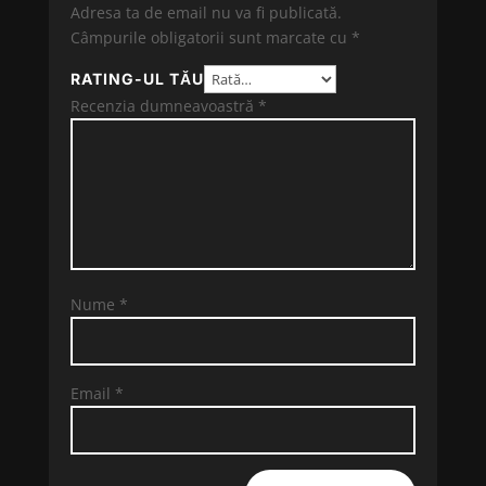
Adresa ta de email nu va fi publicată.
Câmpurile obligatorii sunt marcate cu
*
RATING-UL TĂU
Recenzia dumneavoastră
*
Nume
*
Email
*