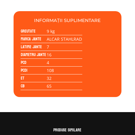
ALCAR
STAHLRAD
7Jx16H2
INFORMAȚII SUPLIMENTARE
4/108/32/65.0
Greutate
9 kg
Marca jante
ALCAR STAHLRAD
Latime jante
7
Diametru jante
16
PCD
4
PCD1
108
ET
32
CB
65
Produse similare