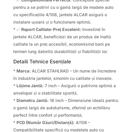
pentru a se potrivi cu o gamă largă de modele auto
cu specificațiile 4/108, jantele ALCAR asigură o
instalare ușoară și o funcționare optimă.
* ✅
Raport Calitate-Preț Excelent:
Investind în
jantele ALCAR, beneficiezi de un produs de înaltă
calitate la un preț accesibil, economisind bani pe
termen lung datorită durabilității și fiabilității lor.
Detalii Tehnice Esențiale
*
Marca:
ALCAR STAHLRAD – Un nume de încredere
în industria jantelor, sinonim cu calitate și inovație.
*
Lățime Jantă:
7 inch – Asigură o potrivire optimă a
anvelopei și o stabilitate sporită.
*
Diametru Jantă:
16 inch – Dimensiune ideală pentru
o gamă largă de autoturisme, oferind un echilibru
perfect între confort și performanță.
*
PCD (Număr Găuri/Distanță):
4/108 –
Compatibilitate specifică cu modelele auto cu