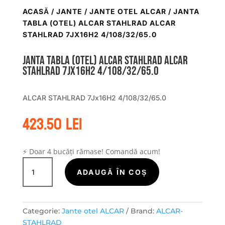
ACASĂ
/
JANTE
/
JANTE OTEL ALCAR
/ JANTA
TABLA (OTEL) ALCAR STAHLRAD ALCAR
STAHLRAD 7JX16H2 4/108/32/65.0
Janta tabla (otel) ALCAR STAHLRAD ALCAR
STAHLRAD 7Jx16H2 4/108/32/65.0
ALCAR STAHLRAD 7Jx16H2 4/108/32/65.0
423.50
lei
⚡ Doar 4 bucăți rămase! Comandă acum!
Cantitate
Janta
ADAUGĂ ÎN COȘ
tabla
(otel)
ALCAR
Categorie:
Jante otel ALCAR
Brand:
ALCAR-
STAHLRAD
STAHLRAD