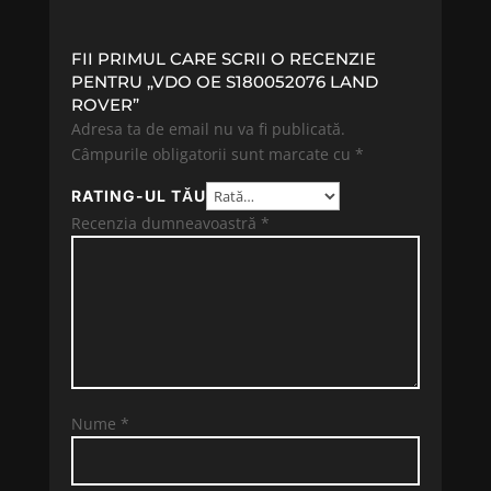
FII PRIMUL CARE SCRII O RECENZIE
PENTRU „VDO OE S180052076 LAND
ROVER”
Adresa ta de email nu va fi publicată.
Câmpurile obligatorii sunt marcate cu
*
RATING-UL TĂU
Recenzia dumneavoastră
*
Nume
*