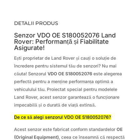
DETALII PRODUS
Senzor VDO OE S180052076 Land
Rover: Performanță și Fiabilitate
Asigurate!
Ești proprietar de Land Rover și cauți o soluție de
încredere pentru sistemul tău de senzori? Nu mai
căuta! Senzorul
VDO OE S180052076
este alegerea
perfectă pentru a menține performanța optimă a
vehiculului tău. Proiectat special pentru modelele
Land Rover, acest senzor garantează o funcționare
impecabilă și o durată de viață extinsă.
De ce să alegi senzorul VDO OE S180052076?
Acest senzor este fabricat conform standardelor
OE
(Original Equipment)
, ceea ce înseamnă că respectă