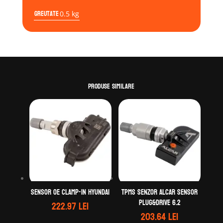
Greutate
0.5 kg
Produse similare
Sensor OE clamp-in Hyundai
TPMS Senzor ALCAR Sensor
Plug&Drive 6.2
222.97
lei
203.64
lei