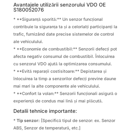
Avantajele utilizării senzorului VDO OE
S180052076
* **Siguranță sporită:** Un senzor funcțional
contribuie la siguranța ta și a celorlalți participanți la
trafic, furnizând date precise sistemelor de control
ale vehiculului.
* **Economie de combustibil:** Senzorii defecți pot
afecta negativ consumul de combustibil. Înlocuirea
cu senzorul VDO ajută la optimizarea consumului.
* **Evită reparații costisitoare:** Depistarea și
înlocuirea la timp a senzorilor defecți previne daune
mai mari la alte componente ale vehiculului.
* **Confort la volan:** Senzorii funcționali asigură o
experiență de condus mai lină și mai plăcută.
Detalii tehnice importante:
*
Tip senzor:
[Specifică tipul de senzor: ex. Senzor
ABS, Senzor de temperatură, etc.]