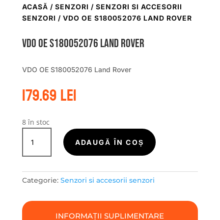
ACASĂ
/
SENZORI
/
SENZORI SI ACCESORII
SENZORI
/ VDO OE S180052076 LAND ROVER
VDO OE S180052076 Land Rover
VDO OE S180052076 Land Rover
179.69
lei
8 în stoc
Cantitate
VDO
ADAUGĂ ÎN COȘ
OE
S180052076
Land
Categorie:
Senzori si accesorii senzori
Rover
INFORMAȚII SUPLIMENTARE