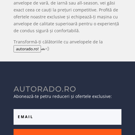
anvelope de vară, de iarnă sau all-season, vei găsi
exact ceea ce cauți la prețuri competitive. Profită de
ofertele noastre exclusive și echipează-ți mașina cu
anvelope de calitate superioară pentru o experiență
de condus sigură și confortabilă.
Transformă-ți călătoriile cu anvelopele de la
🚗💨
autorado.ro!
AUTORADO.RO
Abonează-te petru reduceri și ofertele exclusive: