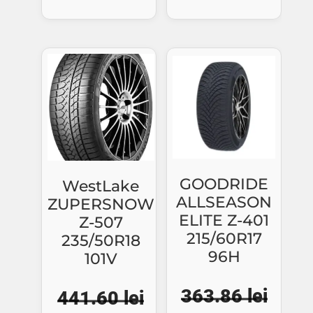
a
este
fost:
344.
375.97 lei.
GOODRIDE
WestLake
ALLSEASON
ZUPERSNOW
ELITE Z-401
Z-507
215/60R17
235/50R18
96H
101V
363.86
lei
441.60
lei