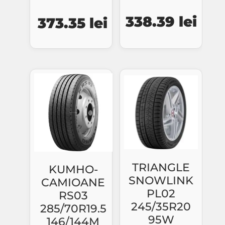
Prețul
Preț
Prețul
Prețul
338.39
lei
373.35
lei
inițial
cure
inițial
curent
a
este
a
este:
fost:
338.
fost:
373.35 lei.
363.86 lei.
441.60 lei.
TRIANGLE
KUMHO-
SNOWLINK
CAMIOANE
PL02
RS03
245/35R20
285/70R19.5
95W
146/144M