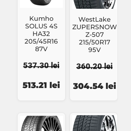
Kumho
WestLake
SOLUS 4S
ZUPERSNOW
HA32
Z-507
205/45R16
215/50R17
87V
95V
537.30
lei
360.20
lei
Prețul
Prețul
Prețul
Preț
513.21
lei
304.54
lei
inițial
curent
inițial
cure
a
este:
a
este
fost:
513.21 lei.
fost:
304.
537.30 lei.
360.20 lei.