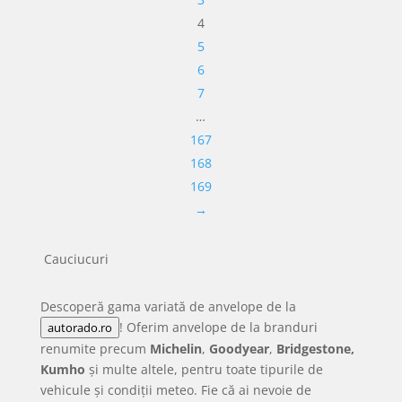
4
5
6
7
…
167
168
169
→
Cauciucuri
Descoperă gama variată de anvelope de la
! Oferim anvelope de la branduri
autorado.ro
renumite precum
Michelin
,
Goodyear
,
Bridgestone,
Kumho
și multe altele, pentru toate tipurile de
vehicule și condiții meteo. Fie că ai nevoie de