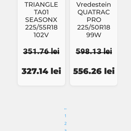
TRIANGLE
Vredestein
TA01
QUATRAC
SEASONX
PRO
225/55R18
225/50R18
102V
99W
351.76
lei
598.13
lei
Prețul
Prețul
Prețul
Preț
327.14
lei
556.26
lei
inițial
curent
inițial
cure
a
este:
a
este
fost:
327.14 lei.
fost:
556.
←
351.76 lei.
598.13 lei.
1
2
3