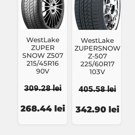
WestLake
WestLake
ZUPER
ZUPERSNOW
SNOW Z507
Z-507
215/45R16
225/60R17
90V
103V
309.28
lei
405.58
lei
Prețul
Prețul
Prețul
Preț
268.44
lei
342.90
lei
inițial
curent
inițial
cure
a
este:
a
este