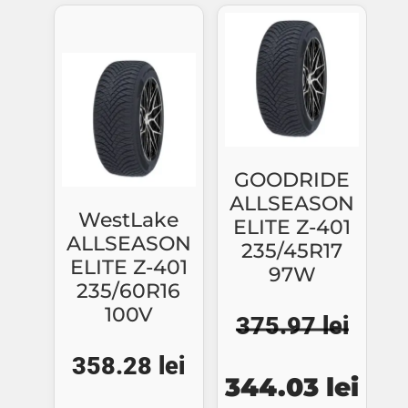
fost:
268.44 lei.
fost:
342.
309.28 lei.
405.58 lei.
GOODRIDE
ALLSEASON
WestLake
ELITE Z-401
ALLSEASON
235/45R17
ELITE Z-401
97W
235/60R16
100V
375.97
lei
358.28
lei
Prețul
Preț
344.03
lei
inițial
cure