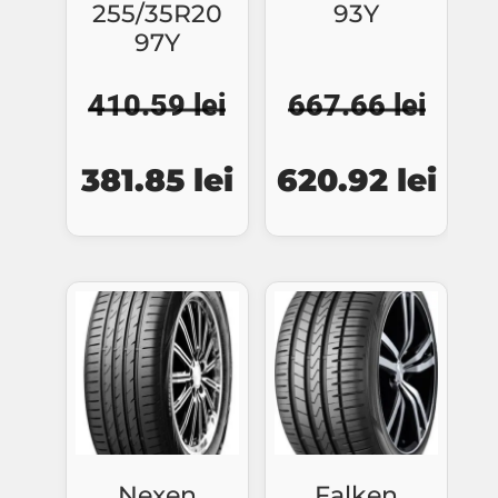
255/35R20
93Y
97Y
410.59
lei
667.66
lei
Prețul
Prețul
Prețul
Preț
381.85
lei
620.92
lei
inițial
curent
inițial
cure
a
este:
a
este
fost:
381.85 lei.
fost:
620.
410.59 lei.
667.66 lei.
Nexen
Falken