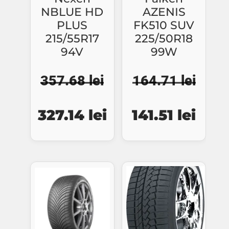
NBLUE HD
AZENIS
PLUS
FK510 SUV
215/55R17
225/50R18
94V
99W
357.68
lei
164.71
lei
Prețul
Prețul
Prețul
Prețu
327.14
lei
141.51
lei
inițial
curent
inițial
curen
a
este:
a
este:
fost:
327.14 lei.
fost:
141.5
357.68 lei.
164.71 lei.