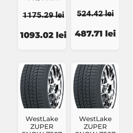
524.42
lei
1175.29
lei
Prețul
Preț
Prețul
Prețul
487.71
lei
1093.02
lei
inițial
cure
inițial
curent
a
este
a
este:
fost:
487.
fost:
1093.02 lei.
524.42 lei.
1175.29 lei.
WestLake
WestLake
ZUPER
ZUPER