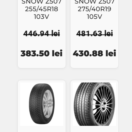
SNOW Z507
SNOW Z507
255/45R18
275/40R19
103V
105V
446.94
lei
481.63
lei
Prețul
Prețul
Prețul
Preț
383.50
lei
430.88
lei
inițial
curent
inițial
cure
a
este:
a
este
fost:
383.50 lei.
fost:
430.
446.94 lei.
481.63 lei.