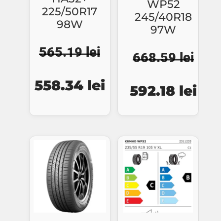
WP52
225/50R17
245/40R18
98W
97W
565.19
lei
668.59
lei
Prețul
Prețul
Prețul
Preț
558.34
lei
592.18
lei
inițial
curent
inițial
cur
a
este:
a
este
fost:
558.34 lei.
fost:
592.
565.19 lei.
668.59 lei.