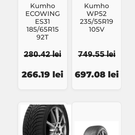
Kumho
Kumho
ECOWING
WP52
ES31
235/55R19
185/65R15
105V
92T
280.42
lei
749.55
lei
Prețul
Prețul
Prețul
Preț
266.19
lei
697.08
lei
inițial
curent
inițial
cure
a
este:
a
este
fost:
266.19 lei.
fost:
697.
280.42 lei.
749.55 lei.