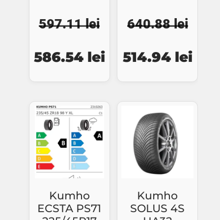
597.11
lei
640.88
lei
Prețul
Prețul
Prețul
Preț
586.54
lei
514.94
lei
inițial
curent
inițial
cure
a
este:
a
este
fost:
586.54 lei.
fost:
514.
597.11 lei.
640.88 lei.
Kumho
Kumho
ECSTA PS71
SOLUS 4S