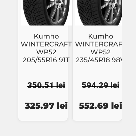
Kumho
Kumho
WINTERCRAFT
WINTERCRAFT
WP52
WP52
205/55R16 91T
235/45R18 98V
350.51
lei
594.29
lei
Prețul
Prețul
Prețul
Pre
325.97
lei
552.69
lei
inițial
curent
inițial
cur
a
este:
a
est
fost:
325.97 lei.
fost:
552