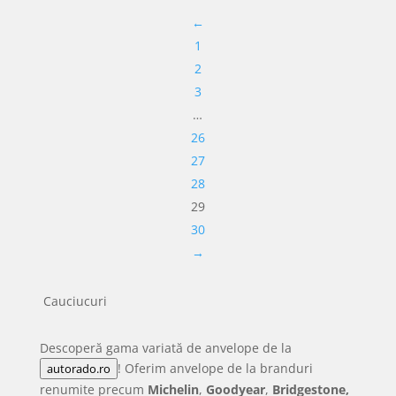
←
350.51 lei.
594.29 lei.
1
2
3
…
26
27
28
29
30
→
Cauciucuri
Descoperă gama variată de anvelope de la
! Oferim anvelope de la branduri
autorado.ro
renumite precum
Michelin
,
Goodyear
,
Bridgestone,