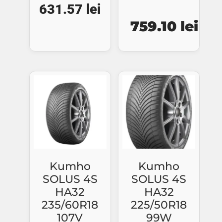
631.57
lei
Prețul
Pre
759.10
lei
inițial
cur
a
este
fost:
759.
857.06 lei.
Kumho
Kumho
SOLUS 4S
SOLUS 4S
HA32
HA32
235/60R18
225/50R18
107V
99W