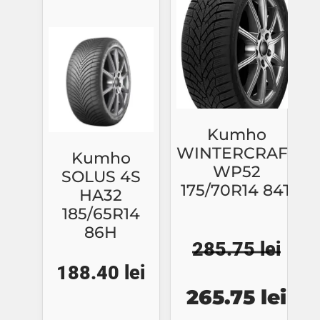
620.15 lei.
Kumho
WINTERCRAFT
Kumho
WP52
SOLUS 4S
175/70R14 84T
HA32
185/65R14
86H
285.75
lei
188.40
lei
Prețul
Pre
265.75
lei
inițial
cur