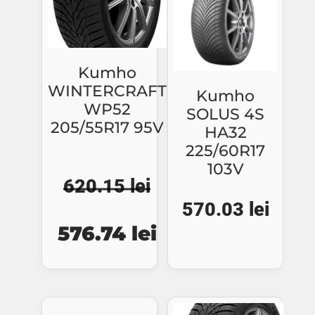
Kumho
WINTERCRAFT
Kumho
WP52
SOLUS 4S
205/55R17 95V
HA32
225/60R17
103V
620.15
lei
570.03
lei
Prețul
Prețul
576.74
lei
inițial
curent
a
este:
fost:
576.74 lei.