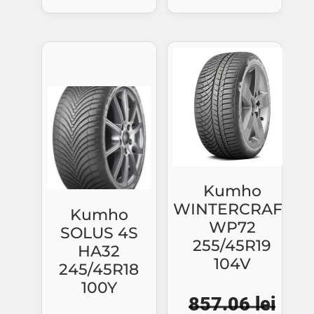
a
est
fost:
265
285.75 lei.
Kumho
WINTERCRAFT
Kumho
WP72
SOLUS 4S
255/45R19
HA32
104V
245/45R18
100Y
857.06
lei