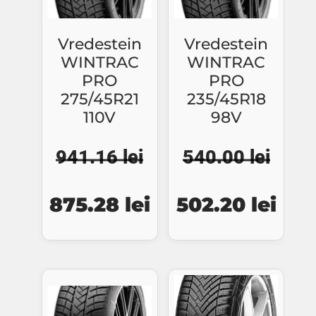
Vredestein
Vredestein
WINTRAC
WINTRAC
PRO
PRO
275/45R21
235/45R18
110V
98V
941.16
lei
540.00
lei
Prețul
Prețul
Prețul
Preț
875.28
lei
502.20
lei
inițial
curent
inițial
cure
a
este:
a
este
fost:
875.28 lei.
fost:
502.
941.16 lei.
540.00 lei.