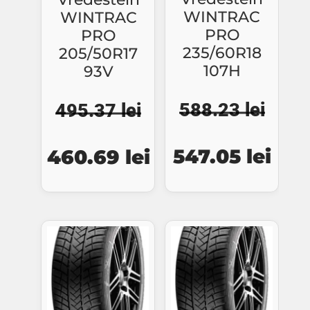
WINTRAC
WINTRAC
PRO
PRO
235/60R18
205/50R17
107H
93V
588.23
lei
495.37
lei
Prețul
Preț
Prețul
Prețul
547.05
lei
460.69
lei
inițial
cure
inițial
curent
a
este
a
este:
fost:
547.
fost:
460.69 lei.
588.23 lei.
495.37 lei.