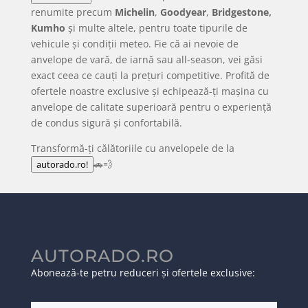
renumite precum
Michelin
,
Goodyear
,
Bridgestone,
Kumho
și multe altele, pentru toate tipurile de
vehicule și condiții meteo. Fie că ai nevoie de
anvelope de vară, de iarnă sau all-season, vei găsi
exact ceea ce cauți la prețuri competitive. Profită de
ofertele noastre exclusive și echipează-ți mașina cu
anvelope de calitate superioară pentru o experiență
de condus sigură și confortabilă.
Transformă-ți călătoriile cu anvelopele de la
🚗💨
autorado.ro!
AUTORADO.RO
Abonează-te petru reduceri și ofertele exclusive: