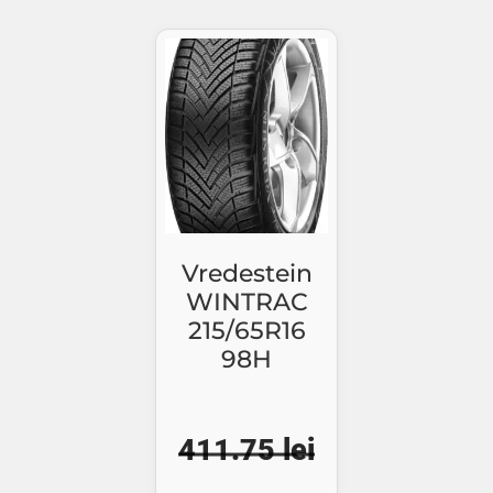
fost:
427.87 lei.
fost:
361.
460.08 lei.
388.24 lei.
Vredestein
WINTRAC
215/65R16
98H
411.75
lei