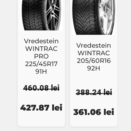
Vredestein
Vredestein
WINTRAC
WINTRAC
PRO
205/60R16
225/45R17
92H
91H
460.08
lei
388.24
lei
Prețul
Prețul
Prețul
Preț
427.87
lei
361.06
lei
inițial
curent
inițial
cure
a
este:
a
este