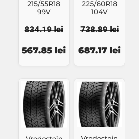
215/55R18
225/60R18
99V
104V
834.19
lei
738.89
lei
Prețul
Prețul
Prețul
Preț
567.85
lei
687.17
lei
inițial
curent
inițial
cure
a
este:
a
este
fost:
567.85 lei.
fost:
687.
834.19 lei.
738.89 lei.
Vredestein
Vredestein