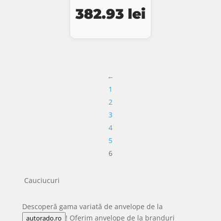
Prețul
Prețul
382.93
lei
inițial
curent
a
este:
fost:
382.93 lei.
←
411.75 lei.
1
2
3
4
5
6
Cauciucuri
Descoperă gama variată de anvelope de la
! Oferim anvelope de la branduri
autorado.ro