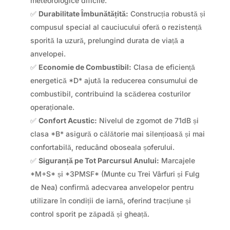
meteorologice dificile.
✅
Durabilitate Îmbunătățită:
Construcția robustă și
compusul special al cauciucului oferă o rezistență
sporită la uzură, prelungind durata de viață a
anvelopei.
✅
Economie de Combustibil:
Clasa de eficiență
energetică *D* ajută la reducerea consumului de
combustibil, contribuind la scăderea costurilor
operaționale.
✅
Confort Acustic:
Nivelul de zgomot de 71dB și
clasa *B* asigură o călătorie mai silențioasă și mai
confortabilă, reducând oboseala șoferului.
✅
Siguranță pe Tot Parcursul Anului:
Marcajele
*M+S* și *3PMSF* (Munte cu Trei Vârfuri și Fulg
de Nea) confirmă adecvarea anvelopelor pentru
utilizare în condiții de iarnă, oferind tracțiune și
control sporit pe zăpadă și gheață.