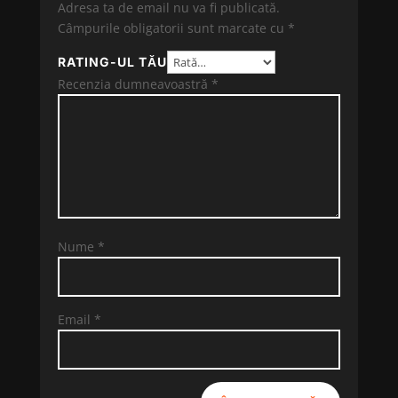
Adresa ta de email nu va fi publicată.
Câmpurile obligatorii sunt marcate cu
*
RATING-UL TĂU
Recenzia dumneavoastră
*
Nume
*
Email
*