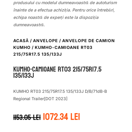
produsului cu modelul dumneavoastră de autoturism
înainte de a efectua achiziția. Pentru orice întrebări,
echipa noastră de experți este la dispoziția
dumneavoastră.
ACASĂ
/
ANVELOPE
/
ANVELOPE DE CAMION
KUMHO
/ KUMHO-CAMIOANE RT03
215/75R17.5 135/133J
KUMHO-CAMIOANE RT03 215/75R17.5
135/133J
KUMHO RT03 215/75R17.5 135/133J D/B/71dB-B
Regional Trailer[DOT 2023]
Prețul
Prețul
1072.34
lei
1153.05
lei
inițial
curent
a
este: