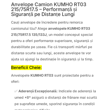
Anvelope Camion KUMHO RT03
215/75R17.5 – Performanță și
Siguranță pe Distanțe Lungi
Cauți anvelope de încredere pentru remorca
camionului tău? Alege
anvelopele KUMHO RT03
215/75R17.5 135/133J
, un model conceput special
pentru a oferi performanțe superioare, siguranță și
durabilitate pe șosea. Fie că transporti mărfuri pe
distanțe scurte sau lungi, aceste anvelope te vor
ajuta să ajungi la destinație în siguranță și la timp.
Beneficii Cheie:
Anvelopele
KUMHO RT03
sunt proiectate pentru a
oferi:
✅
Aderență Excepțională:
Indicele de aderență la
umed *B* asigură o distanță de frânare mai scurtă
pe suprafețe umede, sporind siguranța în condiții