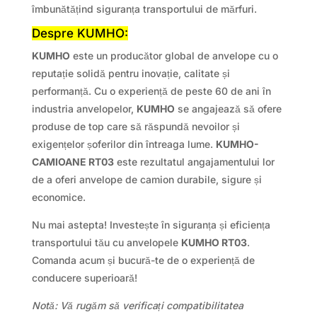
îmbunătățind siguranța transportului de mărfuri.
Despre KUMHO:
KUMHO
este un producător global de anvelope cu o
reputație solidă pentru inovație, calitate și
performanță. Cu o experiență de peste 60 de ani în
industria anvelopelor,
KUMHO
se angajează să ofere
produse de top care să răspundă nevoilor și
exigențelor șoferilor din întreaga lume.
KUMHO-
CAMIOANE RT03
este rezultatul angajamentului lor
de a oferi anvelope de camion durabile, sigure și
economice.
Nu mai astepta! Investește în siguranța și eficiența
transportului tău cu anvelopele
KUMHO RT03
.
Comanda acum și bucură-te de o experiență de
conducere superioară!
Notă: Vă rugăm să verificați compatibilitatea