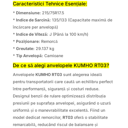
Caracteristici Tehnice Esențiale:
*
Dimensiune:
215/75R17.5
*
Indice de Sarcină:
135/133 (Capacitate maximă de
încărcare per anvelopă)
*
Indice de Viteză:
J (Până la 100 km/h)
*
Poziționare:
Remorcă
*
Greutate:
29.137 kg
*
Tip Anvelopă:
Camioane
De ce să alegi anvelopele KUMHO RT03?
Anvelopele
KUMHO RT03
sunt alegerea ideală
pentru transportatorii care caută un echilibru perfect
între performanță, siguranță și costuri reduse.
Designul benzii de rulare optimizează distribuția
presiunii pe suprafața anvelopei, asigurând o uzură
uniformă și o manevrabilitate excelentă. Fiind un
model dedicat remorcilor,
RT03
oferă o stabilitate
remarcabilă, reducând riscul de balansare și