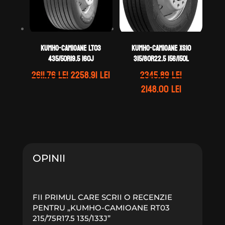
KUMHO-CAMIOANE LT03
KUMHO-CAMIOANE XS10
435/50R19.5 160J
315/80R22.5 156/150L
Prețul
Prețul
2611.76
lei
2258.91
lei
2345.89
lei
inițial
curent
Prețul
Prețul
2148.00
lei
a
este:
inițial
curent
fost:
2258.91 lei.
a
este:
2611.76 lei.
fost:
2148.00 lei.
2345.89 lei.
OPINII
FII PRIMUL CARE SCRII O RECENZIE
PENTRU „KUMHO-CAMIOANE RT03
215/75R17.5 135/133J”