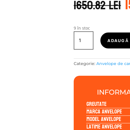
i
1650.82
lei
1
9 în stoc
Cantitate
KUMHO-
ADAUGĂ 
CAMIOANE
RT03
245/70R17.5
Categorie:
Anvelope de c
143/141J
INFORMA
Greutate
Marca anvelope
Model anvelope
Latime anvelope
S