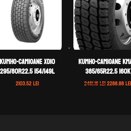
KUMHO-CAMIOANE XD10
KUMHO-CAMIOANE KM
295/80R22.5 154/149L
385/65R22.5 160K
Prețul
2103.52
lei
2461.16
lei
2288.88
le
inițial
a
fost:
2461.16 lei.