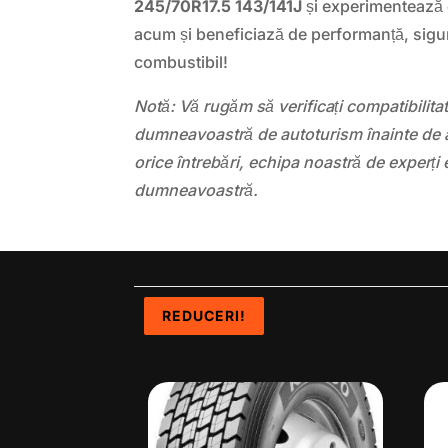
245/70R17.5 143/141J
și experimentează
acum și beneficiază de performanță, sigu
combustibil!
Notă: Vă rugăm să verificați compatibilit
dumneavoastră de autoturism înainte de a
orice întrebări, echipa noastră de experți 
dumneavoastră.
REDUCERI!
REDUCERI!
REDUCERI!