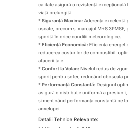
calitate asigură o rezistență excepțională 
viață prelungită.
*
Siguranță Maxima:
Aderența excelentă 
uscate, precum și marcajul M+S 3PMSF, 
sporită în orice condiții meteorologice.
*
Eficiență Economică:
Eficiența energeti
reducerea costurilor de combustibil, opti
afacerii tale.
*
Confort la Volan:
Nivelul redus de zgom
sporit pentru șofer, reducând oboseala pe
*
Performanță Constantă:
Designul optimi
asigură o distribuție uniformă a presiunii
și menținând performanța constantă pe toa
anvelopei.
Detalii Tehnice Relevante: