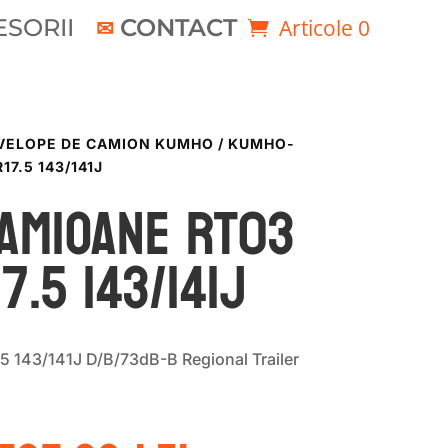
SORII
CONTACT
Articole 0
VELOPE DE CAMION KUMHO
/ KUMHO-
7.5 143/141J
AMIOANE RT03
7.5 143/141J
143/141J D/B/73dB-B Regional Trailer
Prețul
Prețul