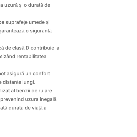
la uzură și o durată de
pe suprafețe umede și
garantează o siguranță
că de clasă D contribuie la
mizând rentabilitatea
ot asigură un confort
 distanțe lungi.
zat al benzii de rulare
, prevenind uzura inegală
tă durata de viață a