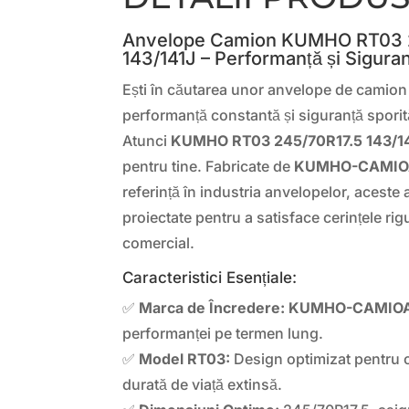
Anvelope Camion KUMHO RT03 
143/141J – Performanță și Sigura
Ești în căutarea unor anvelope de camio
performanță constantă și siguranță sporit
Atunci
KUMHO RT03 245/70R17.5 143/1
pentru tine. Fabricate de
KUMHO-CAMIO
referință în industria anvelopelor, acest
proiectate pentru a satisface cerințele ri
comercial.
Caracteristici Esențiale:
✅
Marca de Încredere:
KUMHO-CAMIO
performanței pe termen lung.
✅
Model RT03:
Design optimizat pentru o
durată de viață extinsă.