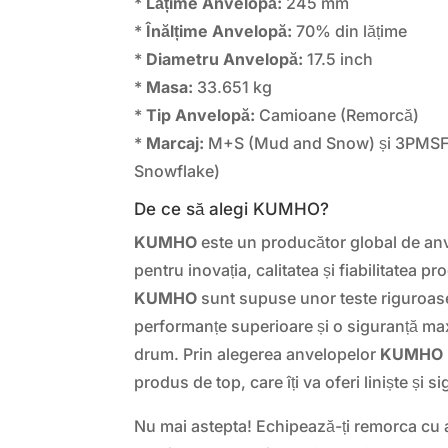
*
Lățime Anvelopă:
245 mm
*
Înălțime Anvelopă:
70% din lățime
*
Diametru Anvelopă:
17.5 inch
*
Masa:
33.651 kg
*
Tip Anvelopă:
Camioane (Remorcă)
*
Marcaj:
M+S (Mud and Snow) și 3PMSF
Snowflake)
De ce să alegi KUMHO?
KUMHO
este un producător global de an
pentru inovația, calitatea și fiabilitatea 
KUMHO
sunt supuse unor teste riguroas
performanțe superioare și o siguranță max
drum. Prin alegerea anvelopelor
KUMHO 
produs de top, care îți va oferi liniște și 
Nu mai astepta! Echipează-ți remorca cu