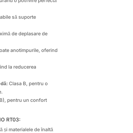
rând o potrivire perfectă
abile să suporte
aximă de deplasare de
oate anotimpurile, oferind
ind la reducerea
edă:
Clasa B, pentru o
e.
B), pentru un confort
MHO RT03:
 și materialele de înaltă