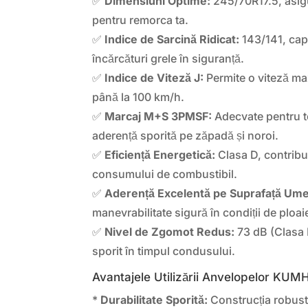
✅
Dimensiuni Optime:
245/70R17.5, asigu
pentru remorca ta.
✅
Indice de Sarcină Ridicat:
143/141, cap
încărcături grele în siguranță.
✅
Indice de Viteză J:
Permite o viteză m
până la 100 km/h.
✅
Marcaj M+S 3PMSF:
Adecvate pentru t
aderență sporită pe zăpadă și noroi.
✅
Eficiență Energetică:
Clasa D, contribu
consumului de combustibil.
✅
Aderență Excelentă pe Suprafață Um
manevrabilitate sigură în condiții de ploai
✅
Nivel de Zgomot Redus:
73 dB (Clasa 
sporit în timpul condusului.
Avantajele Utilizării Anvelopelor KU
*
Durabilitate Sporită:
Construcția robustă