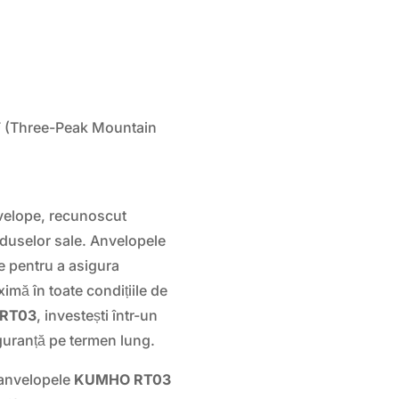
 (Three-Peak Mountain
velope, recunoscut
produselor sale. Anvelopele
e pentru a asigura
imă în toate condițiile de
RT03
, investești într-un
siguranță pe termen lung.
 anvelopele
KUMHO RT03