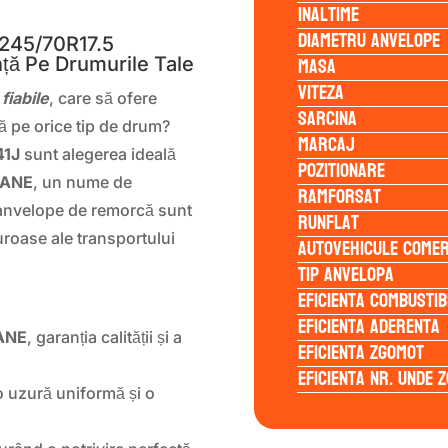
Inaltime
Diametru anvelope
245/70R17.5
Masa
nță Pe Drumurile Tale
Viteza
n
fiabile
, care să ofere
Sarcina
ă pe orice tip de drum?
Marcaj
41J
sunt alegerea ideală
Pozitionare
ANE
, un nume de
Ramforsat
e anvelope de remorcă sunt
Runflat
guroase ale transportului
Autovehicule comer
Tip anvelopa
Eficienta Combustib
Eficienta Aderenta
ANE
, garanția calității și a
Eficienta Zgomot
Eficienta Nr. Unde 
 uzură uniformă și o