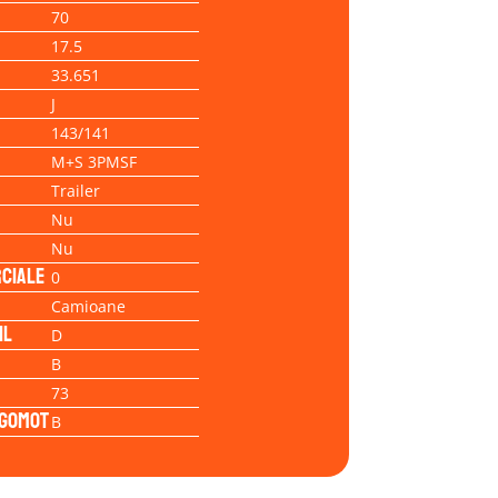
70
17.5
33.651
J
143/141
M+S 3PMSF
Trailer
Nu
Nu
ciale
0
Camioane
il
D
B
73
Zgomot
B