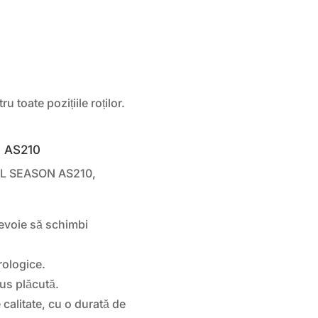
u toate pozițiile roților.
en AS210
ALL SEASON AS210,
nevoie să schimbi
rologice.
dus plăcută.
 calitate, cu o durată de