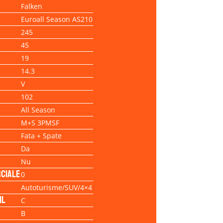
Falken
Euroall Season AS210
245
45
19
14.3
V
102
All Season
M+S 3PMSF
Fata + Spate
Da
Nu
ciale
0
Autoturisme/SUV/4×4
il
C
B