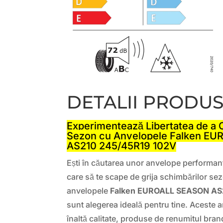
DETALII PRODU
Experimentează Libertatea de a 
Sezon cu Anvelopele Falken E
AS210 245/45R19 102V
Ești în căutarea unor anvelope performante
care să te scape de grija schimbărilor se
anvelopele
Falken EUROALL SEASON AS
sunt alegerea ideală pentru tine. Aceste
înaltă calitate, produse de renumitul bra