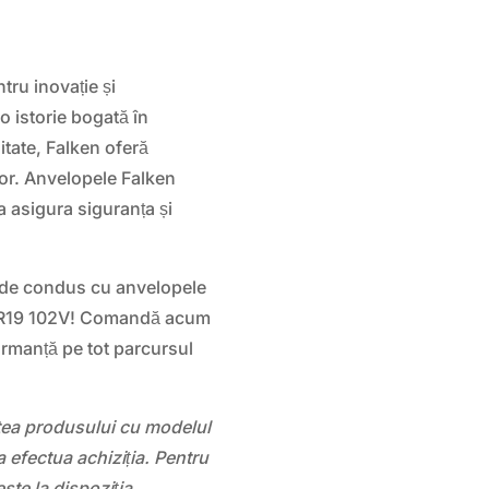
ru inovație și
 istorie bogată în
itate, Falken oferă
lor. Anvelopele Falken
 asigura siguranța și
a de condus cu anvelopele
R19 102V! Comandă acum
ormanță pe tot parcursul
atea produsului cu modelul
 efectua achiziția. Pentru
este la dispoziția