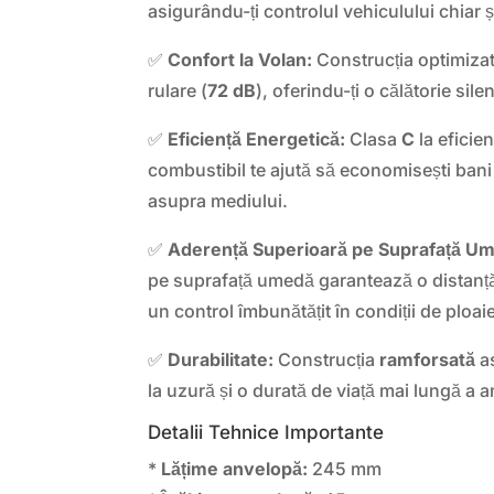
asigurându-ți controlul vehiculului chiar ș
✅
Confort la Volan:
Construcția optimiza
rulare (
72 dB
), oferindu-ți o călătorie sile
✅
Eficiență Energetică:
Clasa
C
la eficie
combustibil te ajută să economisești bani
asupra mediului.
✅
Aderență Superioară pe Suprafață U
pe suprafață umedă garantează o distanță
un control îmbunătățit în condiții de ploai
✅
Durabilitate:
Construcția
ramforsată
as
la uzură și o durată de viață mai lungă a 
Detalii Tehnice Importante
*
Lățime anvelopă:
245 mm