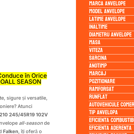
Marca anvelope
Model anvelope
Latime anvelope
Inaltime
Diametru anvelope
Masa
Viteza
Sarcina
S
Anotimp
Marcaj
Conduce în Orice
Pozitionare
UROALL SEASON
Ramforsat
Runflat
, sigure și versatile,
Autovehicule comer
zoniere? Atunci
Tip anvelopa
210 245/45R19 102V
Eficienta Combustib
 anvelope
all-season
de
Eficienta Aderenta
nd
Falken
, îți oferă o