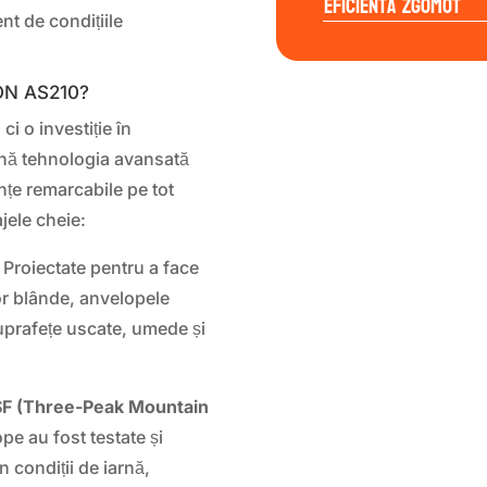
Eficienta Zgomot
nt de condițiile
ON AS210?
i o investiție în
ină tehnologia avansată
nțe remarcabile pe tot
jele cheie:
Proiectate pentru a face
ilor blânde, anvelopele
uprafețe uscate, umede și
 (Three-Peak Mountain
pe au fost testate și
 condiții de iarnă,