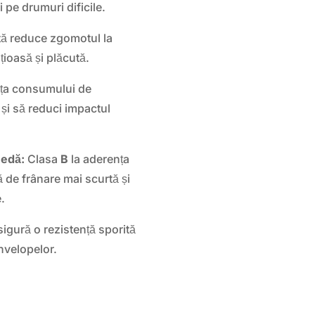
i pe drumuri dificile.
tă reduce zgomotul la
nțioasă și plăcută.
nța consumului de
 și să reduci impactul
medă:
Clasa
B
la aderența
 de frânare mai scurtă și
e.
igură o rezistență sporită
anvelopelor.