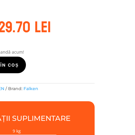
rețul
Prețul
29.70
lei
nițial
curent
este:
ost:
529.70 lei.
69.57 lei.
mandă acum!
ÎN COȘ
EN
Brand:
Falken
ȚII SUPLIMENTARE
9 kg