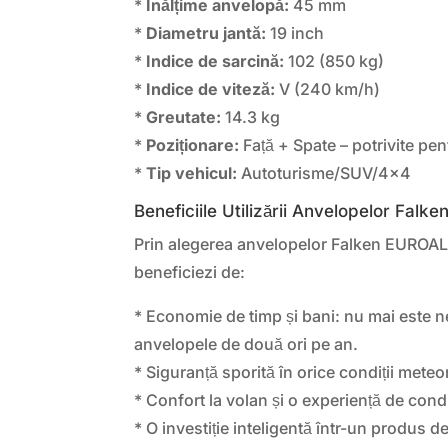
*
Înălțime anvelopă:
45 mm
*
Diametru jantă:
19 inch
*
Indice de sarcină:
102 (850 kg)
*
Indice de viteză:
V (240 km/h)
*
Greutate:
14.3 kg
*
Poziționare:
Față + Spate – potrivite pentr
*
Tip vehicul:
Autoturisme/SUV/4×4
Beneficiile Utilizării Anvelopelor Falk
Prin alegerea anvelopelor Falken EURO
beneficiezi de:
* Economie de timp și bani: nu mai este 
anvelopele de două ori pe an.
* Siguranță sporită în orice condiții meteo
* Confort la volan și o experiență de con
* O investiție inteligentă într-un produs de