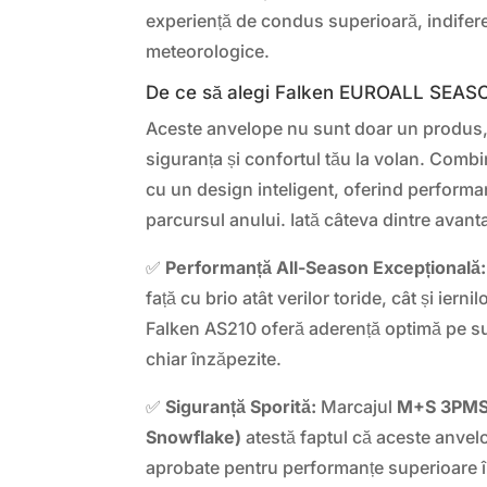
experiență de condus superioară, indifere
meteorologice.
De ce să alegi Falken EUROALL SEAS
Aceste anvelope nu sunt doar un produs, c
siguranța și confortul tău la volan. Comb
cu un design inteligent, oferind performa
parcursul anului. Iată câteva dintre avanta
✅
Performanță All-Season Excepțională:
față cu brio atât verilor toride, cât și iern
Falken AS210 oferă aderență optimă pe s
chiar înzăpezite.
✅
Siguranță Sporită:
Marcajul
M+S 3PMSF
Snowflake)
atestă faptul că aceste anvelo
aprobate pentru performanțe superioare în