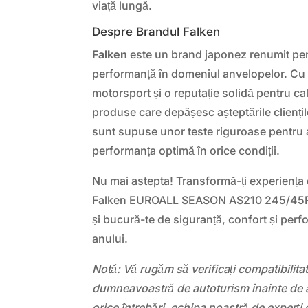
viață lungă.
Despre Brandul Falken
Falken
este un brand japonez renumit pent
performanță în domeniul anvelopelor. Cu o
motorsport și o reputație solidă pentru cal
produse care depășesc așteptările clienți
sunt supuse unor teste riguroase pentru a
performanța optimă în orice condiții.
Nu mai astepta! Transformă-ți experienț
Falken EUROALL SEASON AS210 245/45
și bucură-te de siguranță, confort și perf
anului.
Notă: Vă rugăm să verificați compatibilit
dumneavoastră de autoturism înainte de a
orice întrebări, echipa noastră de experți 