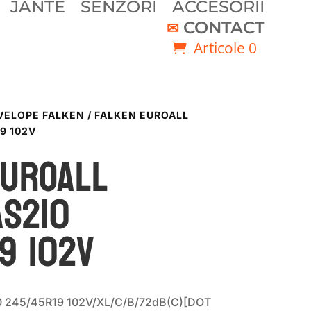
JANTE
SENZORI
ACCESORII
CONTACT
Articole 0
VELOPE FALKEN
/ FALKEN EUROALL
9 102V
EUROALL
AS210
9 102V
0 245/45R19 102V/XL/C/B/72dB(C)[DOT