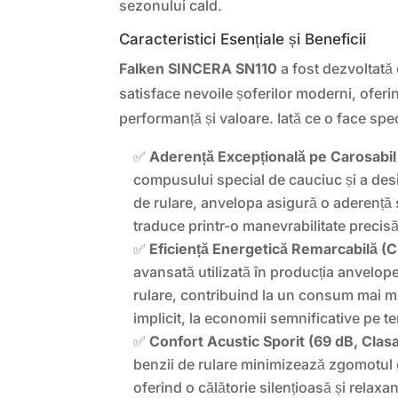
sezonului cald.
Caracteristici Esențiale și Beneficii
Falken SINCERA SN110
a fost dezvoltată 
satisface nevoile șoferilor moderni, ofer
performanță și valoare. Iată ce o face spec
✅
Aderență Excepțională pe Carosabil
compusului special de cauciuc și a desi
de rulare, anvelopa asigură o aderență
traduce printr-o manevrabilitate precisă 
✅
Eficiență Energetică Remarcabilă (C
avansată utilizată în producția anvelope
rulare, contribuind la un consum mai mi
implicit, la economii semnificative pe t
✅
Confort Acustic Sporit (69 dB, Clasa
benzii de rulare minimizează zgomotul ge
oferind o călătorie silențioasă și relaxan