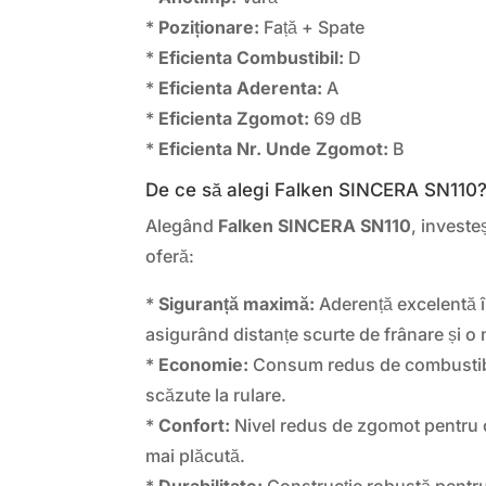
*
Poziționare:
Față + Spate
*
Eficienta Combustibil:
D
*
Eficienta Aderenta:
A
*
Eficienta Zgomot:
69 dB
*
Eficienta Nr. Unde Zgomot:
B
De ce să alegi Falken SINCERA SN110
Alegând
Falken SINCERA SN110
, investe
oferă:
*
Siguranță maximă:
Aderență excelentă în
asigurând distanțe scurte de frânare și o 
*
Economie:
Consum redus de combustibil
scăzute la rulare.
*
Confort:
Nivel redus de zgomot pentru 
mai plăcută.
*
Durabilitate:
Construcție robustă pentru