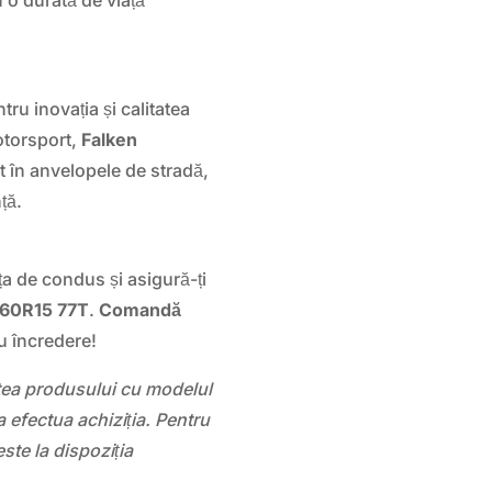
ru inovația și calitatea
otorsport,
Falken
it în anvelopele de stradă,
ță.
ța de condus și asigură-ți
/60R15 77T
.
Comandă
u încredere!
atea produsului cu modelul
 efectua achiziția. Pentru
este la dispoziția