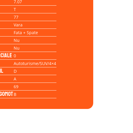
7.07
T
77
Vara
Fata + Spate
Nu
Nu
ciale
0
Autoturisme/SUV/4×4
il
D
A
69
Zgomot
B