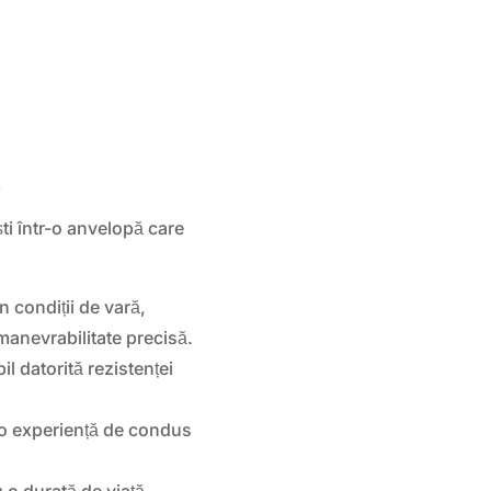
?
ști într-o anvelopă care
 condiții de vară,
manevrabilitate precisă.
 datorită rezistenței
o experiență de condus
 o durată de viață