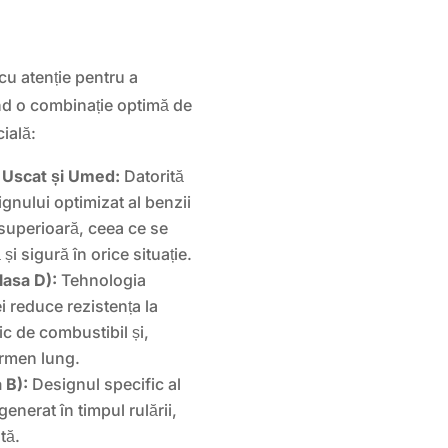
cu atenție pentru a
ind o combinație optimă de
ială:
 Uscat și Umed:
Datorită
gnului optimizat al benzii
 superioară, ceea ce se
și sigură în orice situație.
lasa D):
Tehnologia
i reduce rezistența la
c de combustibil și,
ermen lung.
 B):
Designul specific al
nerat în timpul rulării,
tă.