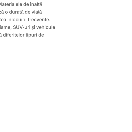
aterialele de înaltă
ză o durată de viață
ea înlocuirii frecvente.
risme, SUV-uri și vehicule
diferitelor tipuri de