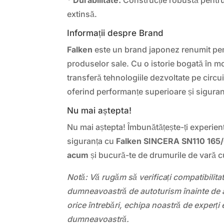
extinsă.
Informații despre Brand
Falken
este un brand japonez renumit pent
produselor sale. Cu o istorie bogată în m
transferă tehnologiile dezvoltate pe circu
oferind performanțe superioare și siguran
Nu mai aștepta!
Nu mai aștepta! Îmbunătățește-ți experien
siguranța cu
Falken SINCERA SN110 165
acum
și bucură-te de drumurile de vară c
Notă: Vă rugăm să verificați compatibilit
dumneavoastră de autoturism înainte de a
orice întrebări, echipa noastră de experți 
dumneavoastră.