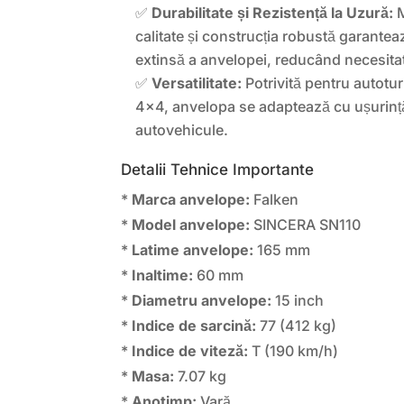
✅
Durabilitate și Rezistență la Uzură:
M
calitate și construcția robustă garantea
extinsă a anvelopei, reducând necesitat
✅
Versatilitate:
Potrivită pentru autotu
4×4, anvelopa se adaptează cu ușurință 
autovehicule.
Detalii Tehnice Importante
*
Marca anvelope:
Falken
*
Model anvelope:
SINCERA SN110
*
Latime anvelope:
165 mm
*
Inaltime:
60 mm
*
Diametru anvelope:
15 inch
*
Indice de sarcină:
77 (412 kg)
*
Indice de viteză:
T (190 km/h)
*
Masa:
7.07 kg
*
Anotimp:
Vară