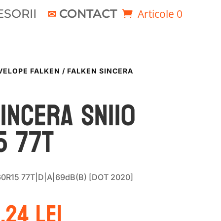
SORII
CONTACT
Articole 0
VELOPE FALKEN
/ FALKEN SINCERA
INCERA SN110
5 77T
60R15 77T|D|A|69dB(B) [DOT 2020]
ețul
Prețul
0.24
lei
ițial
curent