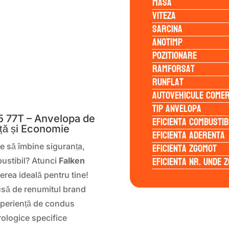
Masa
Viteza
Sarcina
Anotimp
Pozitionare
Ramforsat
Runflat
S
Autovehicule comer
Tip anvelopa
 77T – Anvelopa de
Eficienta Combustib
ță și Economie
Eficienta Aderenta
Eficienta Zgomot
re să îmbine siguranța,
Eficienta Nr. Unde 
bustibil? Atunci
Falken
erea ideală pentru tine!
dusă de renumitul brand
experiență de condus
rologice specifice