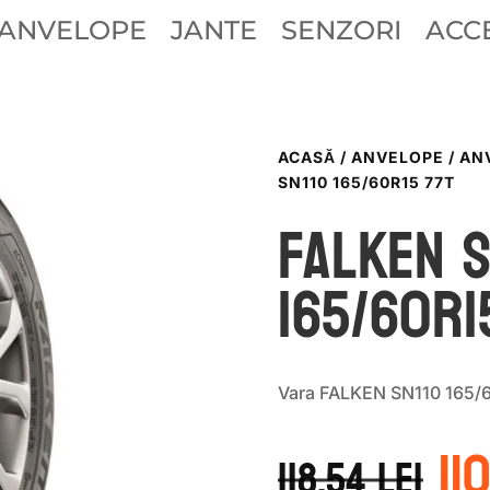
ANVELOPE
JANTE
SENZORI
ACCE
ACASĂ
/
ANVELOPE
/
AN
SN110 165/60R15 77T
Falken S
165/60R1
Vara FALKEN SN110 165/
Pr
11
in
118.54
lei