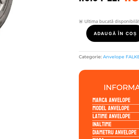
a
fo
11
🚨 Ultima bucată disponibilă
Cantitate
ADAUGĂ ÎN COȘ
Falken
SINCERA
SN110
Categorie:
Anvelope FALK
165/60R15
77T
INFORMA
Marca anvelope
Model anvelope
Latime anvelope
Inaltime
Diametru anvelope