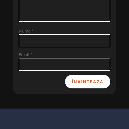
Nume
*
Email
*
ÎNAINTEAZĂ