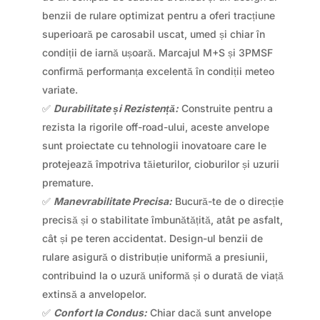
benzii de rulare optimizat pentru a oferi tracțiune
superioară pe carosabil uscat, umed și chiar în
condiții de iarnă ușoară. Marcajul M+S și 3PMSF
confirmă performanța excelentă în condiții meteo
variate.
✅
Durabilitate și Rezistență:
Construite pentru a
rezista la rigorile off-road-ului, aceste anvelope
sunt proiectate cu tehnologii inovatoare care le
protejează împotriva tăieturilor, cioburilor și uzurii
premature.
✅
Manevrabilitate Precisa:
Bucură-te de o direcție
precisă și o stabilitate îmbunătățită, atât pe asfalt,
cât și pe teren accidentat. Design-ul benzii de
rulare asigură o distribuție uniformă a presiunii,
contribuind la o uzură uniformă și o durată de viață
extinsă a anvelopelor.
✅
Confort la Condus:
Chiar dacă sunt anvelope