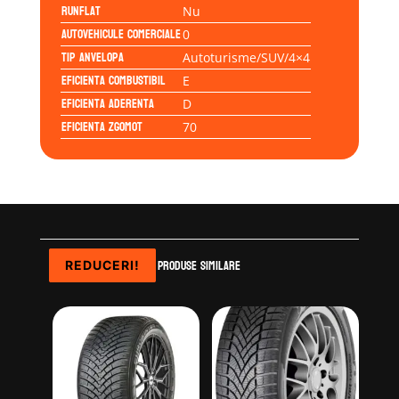
Runflat
Nu
Autovehicule comerciale
0
Tip anvelopa
Autoturisme/SUV/4×4
Eficienta Combustibil
E
Eficienta Aderenta
D
Eficienta Zgomot
70
Produse similare
REDUCERI!
REDUCERI!
REDUCERI!
REDUCERI!