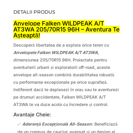
DETALII PRODUS
Anvelope Falken WILDPEAK A/T
AT3WA 205/70R15 96H – Aventura Te
Așteaptă!
Descoperă libertatea de a explora orice teren cu
Anvelopele Falken WILDPEAK A/T AT3WA
,
dimensiunea 205/70R15 96H. Proiectate pentru
aventurierii urbani și exploratorii off-road, aceste
anvelope all-season combină durabilitatea robustă
cu performanțe excepționale pe orice suprafață.
Indiferent dacă te deplasezi în oraș sau te aventurezi
pe drumuri accidentate, Falken WILDPEAK A/T
AT3WA te va duce acolo cu încredere și control.
Avantaje Cheie:
✅
Aderență Excepțională All-Season:
Beneficiază
de un compus de cauciuc avansat și un design al