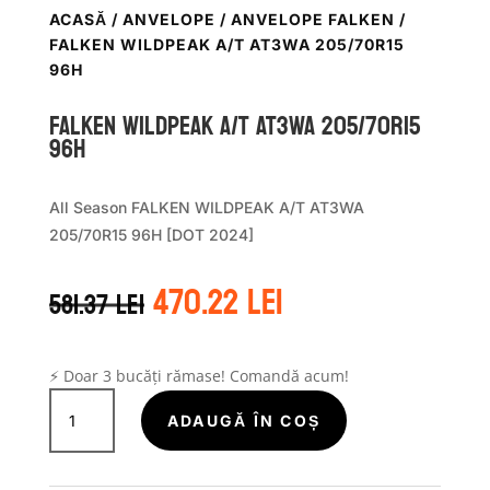
ACASĂ
/
ANVELOPE
/
ANVELOPE FALKEN
/
FALKEN WILDPEAK A/T AT3WA 205/70R15
96H
Falken WILDPEAK A/T AT3WA 205/70R15
96H
All Season FALKEN WILDPEAK A/T AT3WA
205/70R15 96H [DOT 2024]
Prețul
Prețul
470.22
lei
581.37
lei
inițial
curent
a
este:
fost:
470.22 lei.
581.37 lei.
⚡ Doar 3 bucăți rămase! Comandă acum!
Cantitate
Falken
ADAUGĂ ÎN COȘ
WILDPEAK
A/T