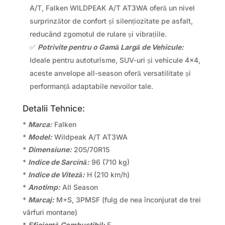
A/T, Falken WILDPEAK A/T AT3WA oferă un nivel
surprinzător de confort și silențiozitate pe asfalt,
reducând zgomotul de rulare și vibrațiile.
✅
Potrivite pentru o Gamă Largă de Vehicule:
Ideale pentru autoturisme, SUV-uri și vehicule 4×4,
aceste anvelope all-season oferă versatilitate și
performanță adaptabile nevoilor tale.
Detalii Tehnice:
*
Marca:
Falken
*
Model:
Wildpeak A/T AT3WA
*
Dimensiune:
205/70R15
*
Indice de Sarcină:
96 (710 kg)
*
Indice de Viteză:
H (210 km/h)
*
Anotimp:
All Season
*
Marcaj:
M+S, 3PMSF (fulg de nea înconjurat de trei
vârfuri montane)
*
Eficiență Combustibil:
E