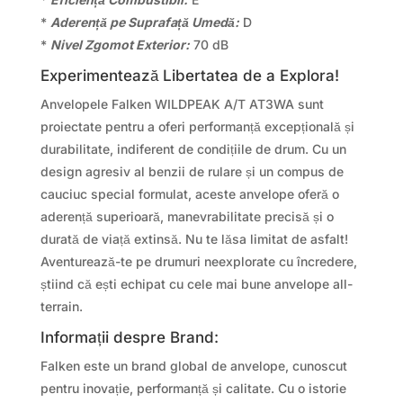
*
Aderență pe Suprafață Umedă:
D
*
Nivel Zgomot Exterior:
70 dB
Experimentează Libertatea de a Explora!
Anvelopele Falken WILDPEAK A/T AT3WA sunt
proiectate pentru a oferi performanță excepțională și
durabilitate, indiferent de condițiile de drum. Cu un
design agresiv al benzii de rulare și un compus de
cauciuc special formulat, aceste anvelope oferă o
aderență superioară, manevrabilitate precisă și o
durată de viață extinsă. Nu te lăsa limitat de asfalt!
Aventurează-te pe drumuri neexplorate cu încredere,
știind că ești echipat cu cele mai bune anvelope all-
terrain.
Informații despre Brand:
Falken este un brand global de anvelope, cunoscut
pentru inovație, performanță și calitate. Cu o istorie