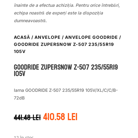
înainte de a efectua achiziția. Pentru orice întrebări,
echipa noastră de experți este la dispoziția
dumneavoastră.
ACASĂ
/
ANVELOPE
/
ANVELOPE GOODRIDE
/
GOODRIDE ZUPERSNOW Z-507 235/55R19
105V
GOODRIDE ZUPERSNOW Z-507 235/55R19
105V
Iarna GOODRIDE Z-507 235/55R19 105V/XL/C/C/B-
72dB
Prețul
Prețul
410.58
lei
441.48
lei
inițial
curent
a
este:
fost:
410.58 lei.
12 în stoc