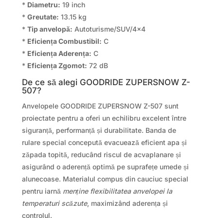
*
Diametru:
19 inch
*
Greutate:
13.15 kg
*
Tip anvelopă:
Autoturisme/SUV/4×4
*
Eficiența Combustibil:
C
*
Eficiența Aderența:
C
*
Eficiența Zgomot:
72 dB
De ce să alegi GOODRIDE ZUPERSNOW Z-
507?
Anvelopele GOODRIDE ZUPERSNOW Z-507 sunt
proiectate pentru a oferi un echilibru excelent între
siguranță, performanță și durabilitate. Banda de
rulare special concepută evacuează eficient apa și
zăpada topită, reducând riscul de acvaplanare și
asigurând o aderență optimă pe suprafețe umede și
alunecoase. Materialul compus din cauciuc special
pentru iarnă
menține flexibilitatea anvelopei la
temperaturi scăzute
, maximizând aderența și
controlul.