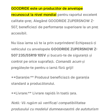
GOODRIDE este un producător de anvelope
recunoscut la nivel mondial
pentru raportul excelent
calitate-preț. Alegând GOODRIDE ZUPERSNOW Z-
507, beneficiezi de performanțe superioare la un preț
accesibil.
Nu lăsa iarna să te ia prin surprindere! Echipează-ți
vehiculul cu anvelopele
GOODRIDE ZUPERSNOW Z-
507 235/55R19 105V
și bucură-te de siguranță și
control pe orice suprafață.
Comandă acum
și
pregătește-te pentru o iarnă fără griji!
**Garanție:** Produsul beneficiază de garanția
standard a producătorului.
**Livrare:** Livrare rapidă în toată țara.
Notă: Vă rugăm să verificați compatibilitatea
produsului cu modelul dumneavoastră de autoturism