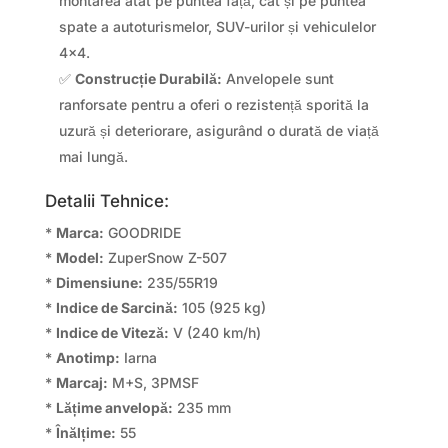
montarea atât pe puntea față, cât și pe puntea
spate a autoturismelor, SUV-urilor și vehiculelor
4×4.
✅
Construcție Durabilă:
Anvelopele sunt
ranforsate pentru a oferi o rezistență sporită la
uzură și deteriorare, asigurând o durată de viață
mai lungă.
Detalii Tehnice:
*
Marca:
GOODRIDE
*
Model:
ZuperSnow Z-507
*
Dimensiune:
235/55R19
*
Indice de Sarcină:
105 (925 kg)
*
Indice de Viteză:
V (240 km/h)
*
Anotimp:
Iarna
*
Marcaj:
M+S, 3PMSF
*
Lățime anvelopă:
235 mm
*
Înălțime:
55