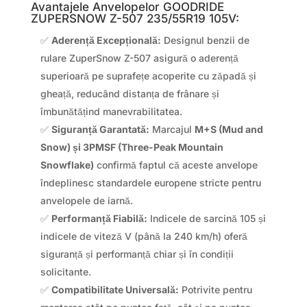
Avantajele Anvelopelor GOODRIDE
ZUPERSNOW Z-507 235/55R19 105V:
✅
Aderență Excepțională:
Designul benzii de
rulare ZuperSnow Z-507 asigură o aderență
superioară pe suprafețe acoperite cu zăpadă și
gheață, reducând distanța de frânare și
îmbunătățind manevrabilitatea.
✅
Siguranță Garantată:
Marcajul
M+S (Mud and
Snow) și 3PMSF (Three-Peak Mountain
Snowflake)
confirmă faptul că aceste anvelope
îndeplinesc standardele europene stricte pentru
anvelopele de iarnă.
✅
Performanță Fiabilă:
Indicele de sarcină 105 și
indicele de viteză V (până la 240 km/h) oferă
siguranță și performanță chiar și în condiții
solicitante.
✅
Compatibilitate Universală:
Potrivite pentru