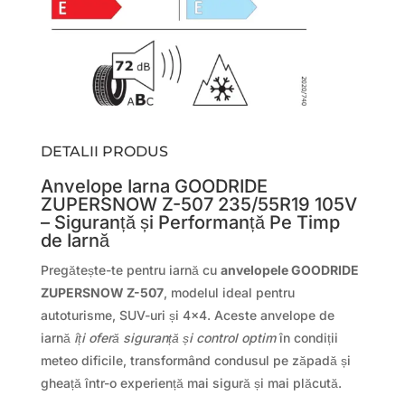
DETALII PRODUS
Anvelope Iarna GOODRIDE
ZUPERSNOW Z-507 235/55R19 105V
– Siguranță și Performanță Pe Timp
de Iarnă
Pregătește-te pentru iarnă cu
anvelopele GOODRIDE
ZUPERSNOW Z-507
, modelul ideal pentru
autoturisme, SUV-uri și 4×4. Aceste anvelope de
iarnă
îți oferă siguranță și control optim
în condiții
meteo dificile, transformând condusul pe zăpadă și
gheață într-o experiență mai sigură și mai plăcută.