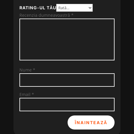
RATING-UL TĂU
Recenzia dumneavoastră
*
Nume
*
Email
*
ÎNAINTEAZĂ