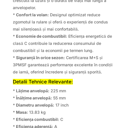
crescută la uzură și o durată de viață mai lungă a
anvelopelor.
*
Confort la volan:
Designul optimizat reduce
zgomotul la rulare și oferă o experiență de condus
mai silențioasă și mai confortabilă.
*
Economie de combustibil:
Eficiența energetică de
clasă C contribuie la reducerea consumului de
combustibil și la economii pe termen lung.
*
Siguranță în orice sezon:
Certificarea M+S și
3PMSF garantează performanțe excelente în condiții
de iarnă, oferind încredere și siguranță sporită.
Detalii Tehnice Relevante:
*
Lățime anvelopă:
225 mm
*
Înălțime anvelopă:
55 mm
*
Diametru anvelopă:
17 inch
*
Masa:
13.83 kg
*
Eficiența combustibil:
C
*
Eficiența aderență:
A