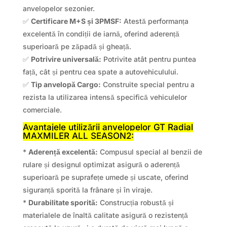
anvelopelor sezonier.
✅
Certificare M+S și 3PMSF:
Atestă performanța
excelentă în condiții de iarnă, oferind aderență
superioară pe zăpadă și gheață.
✅
Potrivire universală:
Potrivite atât pentru puntea
față, cât și pentru cea spate a autovehiculului.
✅
Tip anvelopă Cargo:
Construite special pentru a
rezista la utilizarea intensă specifică vehiculelor
comerciale.
Avantajele utilizării anvelopelor GT Radial
MAXMILER ALL SEASON2:
*
Aderență excelentă:
Compusul special al benzii de
rulare și designul optimizat asigură o aderență
superioară pe suprafețe umede și uscate, oferind
siguranță sporită la frânare și în viraje.
*
Durabilitate sporită:
Construcția robustă și
materialele de înaltă calitate asigură o rezistență