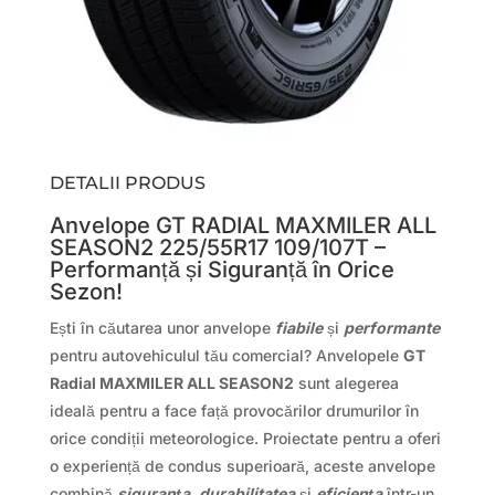
DETALII PRODUS
Anvelope GT RADIAL MAXMILER ALL
SEASON2 225/55R17 109/107T –
Performanță și Siguranță în Orice
Sezon!
Ești în căutarea unor anvelope
fiabile
și
performante
pentru autovehiculul tău comercial? Anvelopele
GT
Radial MAXMILER ALL SEASON2
sunt alegerea
ideală pentru a face față provocărilor drumurilor în
orice condiții meteorologice. Proiectate pentru a oferi
o experiență de condus superioară, aceste anvelope
combină
siguranța
,
durabilitatea
și
eficiența
într-un