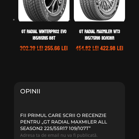
GT Radial WINTERPRO2 EVO
GT Radial MAXMILER WT3
185/65R15 88T
195/75R16 110/108R
Prețul
Prețul
Prețul
Prețul
302.39
lei
255.66
lei
454.82
lei
422.98
lei
inițial
curent
inițial
curen
a
este:
a
este:
fost:
255.66 lei.
fost:
422.98 
302.39 lei.
454.82 lei.
OPINII
FII PRIMUL CARE SCRII O RECENZIE
PENTRU „GT RADIAL MAXMILER ALL
SEASON2 225/55R17 109/107T”
Adresa ta de email nu va fi publicată.