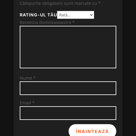
Câmpurile obligatorii sunt marcate cu
*
RATING-UL TĂU
Recenzia dumneavoastră
*
Nume
*
Email
*
ÎNAINTEAZĂ