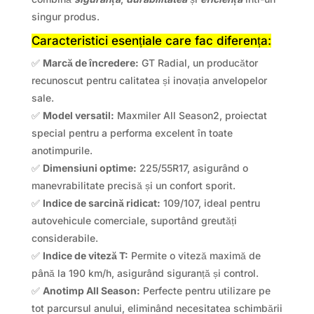
singur produs.
Caracteristici esențiale care fac diferența:
✅
Marcă de încredere:
GT Radial, un producător
recunoscut pentru calitatea și inovația anvelopelor
sale.
✅
Model versatil:
Maxmiler All Season2, proiectat
special pentru a performa excelent în toate
anotimpurile.
✅
Dimensiuni optime:
225/55R17, asigurând o
manevrabilitate precisă și un confort sporit.
✅
Indice de sarcină ridicat:
109/107, ideal pentru
autovehicule comerciale, suportând greutăți
considerabile.
✅
Indice de viteză T:
Permite o viteză maximă de
până la 190 km/h, asigurând siguranță și control.
✅
Anotimp All Season:
Perfecte pentru utilizare pe
tot parcursul anului, eliminând necesitatea schimbării