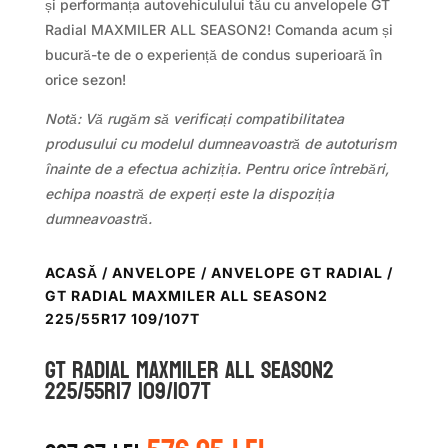
și performanța autovehiculului tău cu anvelopele GT
Radial MAXMILER ALL SEASON2! Comanda acum și
bucură-te de o experiență de condus superioară în
orice sezon!
Notă: Vă rugăm să verificați compatibilitatea
produsului cu modelul dumneavoastră de autoturism
înainte de a efectua achiziția. Pentru orice întrebări,
echipa noastră de experți este la dispoziția
dumneavoastră.
ACASĂ
/
ANVELOPE
/
ANVELOPE GT RADIAL
/
GT RADIAL MAXMILER ALL SEASON2
225/55R17 109/107T
GT Radial MAXMILER ALL SEASON2
225/55R17 109/107T
Prețul
Prețul