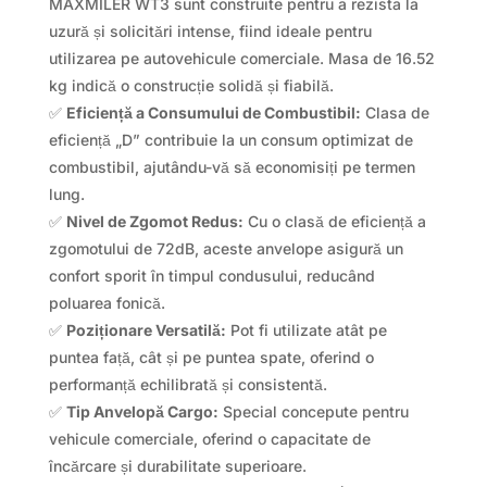
MAXMILER WT3 sunt construite pentru a rezista la
uzură și solicitări intense, fiind ideale pentru
utilizarea pe autovehicule comerciale. Masa de 16.52
kg indică o construcție solidă și fiabilă.
✅
Eficiență a Consumului de Combustibil:
Clasa de
eficiență „D” contribuie la un consum optimizat de
combustibil, ajutându-vă să economisiți pe termen
lung.
✅
Nivel de Zgomot Redus:
Cu o clasă de eficiență a
zgomotului de 72dB, aceste anvelope asigură un
confort sporit în timpul condusului, reducând
poluarea fonică.
✅
Poziționare Versatilă:
Pot fi utilizate atât pe
puntea față, cât și pe puntea spate, oferind o
performanță echilibrată și consistentă.
✅
Tip Anvelopă Cargo:
Special concepute pentru
vehicule comerciale, oferind o capacitate de
încărcare și durabilitate superioare.