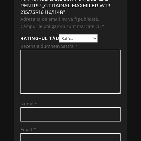
PENTRU „GT RADIAL MAXMILER WT3
215/75R16 116/114R”
Adresa ta de email nu va fi publicată.
Câmpurile obligatorii sunt marcate cu
*
RATING-UL TĂU
Recenzia dumneavoastră
*
Nume
*
Email
*