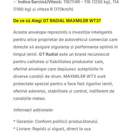
✅
Indice Sarcină/Viteză:
116/114R – 116 (1250 kg), 114
(1180 kg) și viteza R (170km/h)
De ce să Alegi GT RADIAL MAXMILER WT3?
Aceste anvelope reprezintă o investiție inteligentă
pentru orice proprietar de autovehicul comercial care
dorește să asigure siguranța și performanța optimă în
timpul iernii.
GT Radial
este un brand recunoscut
pentru calitatea și fiabilitatea produselor sale,
oferind anvelope care depășesc așteptările în
diverse condiții de drum. MAXMILER WT3 sunt
proiectate special pentru a face față rigorilor iernii,
oferind aderență, stabilitate și control, indiferent de
condițiile meteo.
Informații adiționale:
* Garanție: Conform politicii producătorului.
* Livrare: Rapidă și sigură, direct la ușa