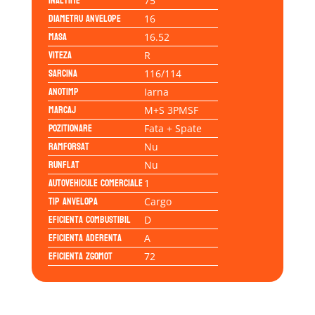
Inaltime
75
Diametru anvelope
16
Masa
16.52
Viteza
R
Sarcina
116/114
Anotimp
Iarna
Marcaj
M+S 3PMSF
Pozitionare
Fata + Spate
Ramforsat
Nu
Runflat
Nu
Autovehicule comerciale
1
Tip anvelopa
Cargo
Eficienta Combustibil
D
Eficienta Aderenta
A
Eficienta Zgomot
72