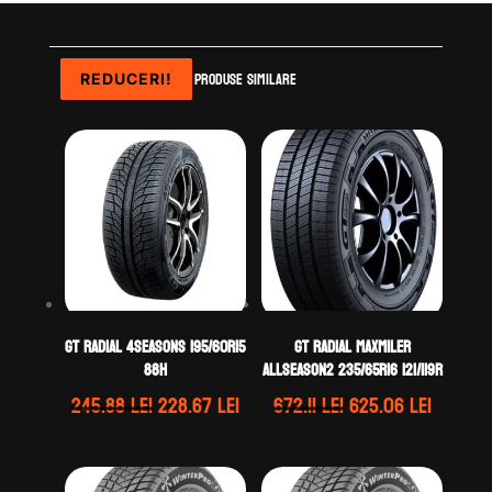
Produse similare
REDUCERI!
REDUCERI!
REDUCERI!
REDUCERI!
GT Radial 4SEASONS 195/60R15
GT Radial MAXMILER
88H
ALLSEASON2 235/65R16 121/119R
Prețul
Prețul
Prețul
Prețul
245.88
lei
228.67
lei
672.11
lei
625.06
lei
inițial
curent
inițial
curent
a
este:
a
este:
fost:
228.67 lei.
fost:
625.06 