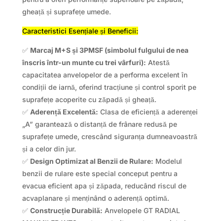
gheață și suprafețe umede.
Caracteristici Esențiale și Beneficii:
✅
Marcaj M+S și 3PMSF (simbolul fulgului de nea
înscris într-un munte cu trei vârfuri):
Atestă
capacitatea anvelopelor de a performa excelent în
condiții de iarnă, oferind tracțiune și control sporit pe
suprafețe acoperite cu zăpadă și gheață.
✅
Aderență Excelentă:
Clasa de eficiență a aderenței
„A” garantează o distanță de frânare redusă pe
suprafețe umede, crescând siguranța dumneavoastră
și a celor din jur.
✅
Design Optimizat al Benzii de Rulare:
Modelul
benzii de rulare este special conceput pentru a
evacua eficient apa și zăpada, reducând riscul de
acvaplanare și menținând o aderență optimă.
✅
Construcție Durabilă:
Anvelopele GT RADIAL