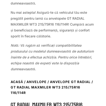
dumneavoastră.
Nu mai astepta! Asigură-te că vehiculul tău este
pregătit pentru iarnă cu anvelopele GT RADIAL
MAXMILER WT3 215/75R16 116/114R! Cumpără acum
și beneficiază de performanță, siguranță și confort
sporit în fiecare călătorie.
Notă: Vă rugăm să verificați compatibilitatea
produsului cu modelul dumneavoastră de autoturism
înainte de a efectua achiziția. Pentru orice întrebări,
echipa noastră de experți este la dispoziția
dumneavoastră.
ACASĂ
/
ANVELOPE
/
ANVELOPE GT RADIAL
/
GT RADIAL MAXMILER WT3 215/75R16
116/114R
GT Radial MAXMILER WT3 215/75R16