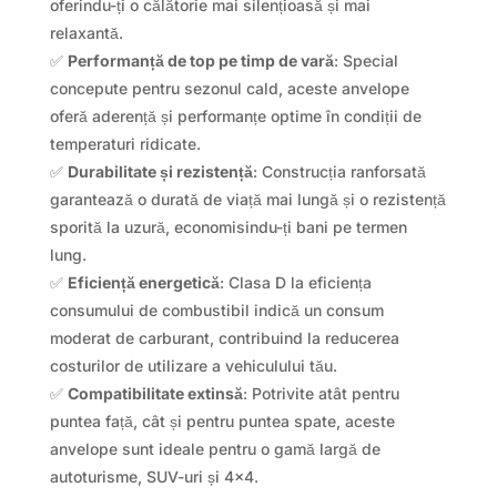
oferindu-ți o călătorie mai silențioasă și mai
relaxantă.
✅
Performanță de top pe timp de vară
: Special
concepute pentru sezonul cald, aceste anvelope
oferă aderență și performanțe optime în condiții de
temperaturi ridicate.
✅
Durabilitate și rezistență
: Construcția ranforsată
garantează o durată de viață mai lungă și o rezistență
sporită la uzură, economisindu-ți bani pe termen
lung.
✅
Eficiență energetică
: Clasa D la eficiența
consumului de combustibil indică un consum
moderat de carburant, contribuind la reducerea
costurilor de utilizare a vehiculului tău.
✅
Compatibilitate extinsă
: Potrivite atât pentru
puntea față, cât și pentru puntea spate, aceste
anvelope sunt ideale pentru o gamă largă de
autoturisme, SUV-uri și 4×4.