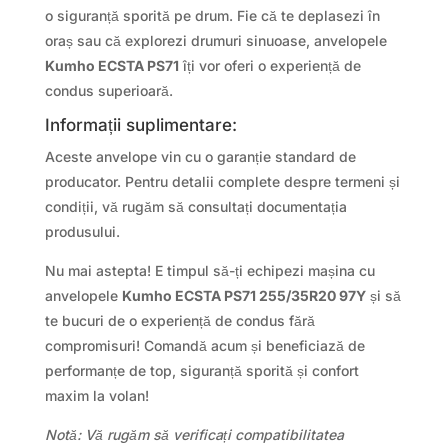
o siguranță sporită pe drum. Fie că te deplasezi în
oraș sau că explorezi drumuri sinuoase, anvelopele
Kumho ECSTA PS71
îți vor oferi o experiență de
condus superioară.
Informații suplimentare:
Aceste anvelope vin cu o garanție standard de
producator. Pentru detalii complete despre termeni și
condiții, vă rugăm să consultați documentația
produsului.
Nu mai astepta! E timpul să-ți echipezi mașina cu
anvelopele
Kumho ECSTA PS71 255/35R20 97Y
și să
te bucuri de o experiență de condus fără
compromisuri! Comandă acum și beneficiază de
performanțe de top, siguranță sporită și confort
maxim la volan!
Notă: Vă rugăm să verificați compatibilitatea