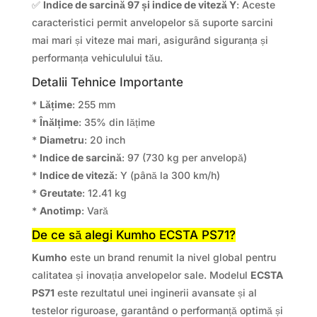
✅
Indice de sarcină 97 și indice de viteză Y
: Aceste
caracteristici permit anvelopelor să suporte sarcini
mai mari și viteze mai mari, asigurând siguranța și
performanța vehiculului tău.
Detalii Tehnice Importante
*
Lățime
: 255 mm
*
Înălțime
: 35% din lățime
*
Diametru
: 20 inch
*
Indice de sarcină
: 97 (730 kg per anvelopă)
*
Indice de viteză
: Y (până la 300 km/h)
*
Greutate
: 12.41 kg
*
Anotimp
: Vară
De ce să alegi Kumho ECSTA PS71?
Kumho
este un brand renumit la nivel global pentru
calitatea și inovația anvelopelor sale. Modelul
ECSTA
PS71
este rezultatul unei inginerii avansate și al
testelor riguroase, garantând o performanță optimă și