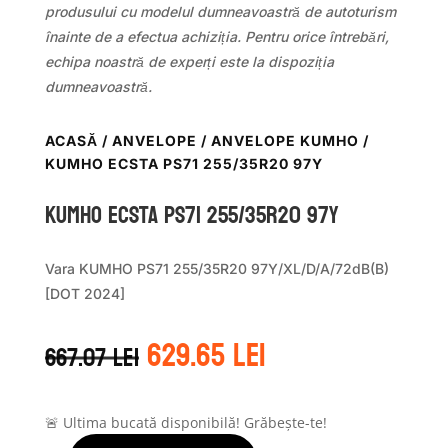
produsului cu modelul dumneavoastră de autoturism
înainte de a efectua achiziția. Pentru orice întrebări,
echipa noastră de experți este la dispoziția
dumneavoastră.
ACASĂ
/
ANVELOPE
/
ANVELOPE KUMHO
/
KUMHO ECSTA PS71 255/35R20 97Y
Kumho ECSTA PS71 255/35R20 97Y
Vara KUMHO PS71 255/35R20 97Y/XL/D/A/72dB(B)
[DOT 2024]
Prețul
Prețul
629.65
lei
667.07
lei
inițial
curent
a
este:
fost:
629.65 lei.
667.07 lei.
🚨 Ultima bucată disponibilă! Grăbește-te!