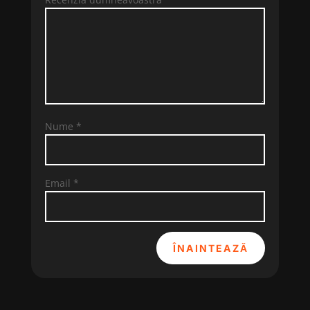
Nume
*
Email
*
ÎNAINTEAZĂ