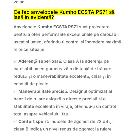
volan.
Ce fac anvelopele Kumho ECSTA PS71 să
iasă în evidență?
Anvelopele
Kumho ECSTA PS71
sunt proiectate
pentru a oferi performanțe excepționale pe carosabil
uscat și umed, oferindu-ți control și încredere maximă
în orice situație.
✅
Aderență superioară
: Clasa A la aderență pe
carosabil umed garantează o distanță de frânare
redusă și o manevrabilitate excelentă, chiar și în
condiții de ploaie.
✅
Manevrabilitate precisă
: Designul optimizat al
benzii de rulare asigură o direcție precisă și o
stabilitate excelentă în viraje, oferindu-ți un control
total asupra vehiculului tău.
✅
Confort sporit
: Indicele de zgomot de 72 dB și
clasa B indică un nivel redus de zgomot la rulare,