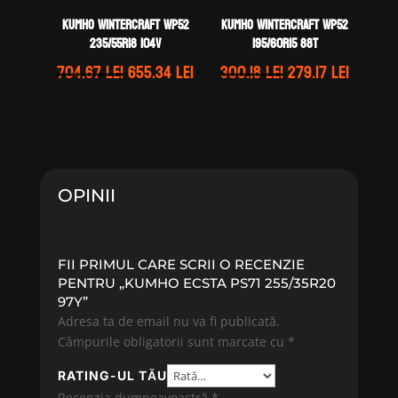
Kumho WINTERCRAFT WP52
Kumho WINTERCRAFT WP52
235/55R18 104V
195/60R15 88T
Prețul
Prețul
Prețul
Prețul
704.67
lei
655.34
lei
300.18
lei
279.17
lei
inițial
curent
inițial
curent
a
este:
a
este:
fost:
655.34 lei.
fost:
279.17 l
704.67 lei.
300.18 lei.
OPINII
FII PRIMUL CARE SCRII O RECENZIE
PENTRU „KUMHO ECSTA PS71 255/35R20
97Y”
Adresa ta de email nu va fi publicată.
Câmpurile obligatorii sunt marcate cu
*
RATING-UL TĂU
Recenzia dumneavoastră
*