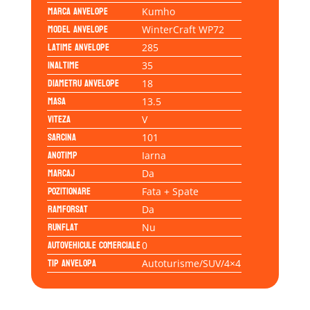
Marca anvelope
Kumho
Model anvelope
WinterCraft WP72
Latime anvelope
285
Inaltime
35
Diametru anvelope
18
Masa
13.5
Viteza
V
Sarcina
101
Anotimp
Iarna
Marcaj
Da
Pozitionare
Fata + Spate
Ramforsat
Da
Runflat
Nu
Autovehicule comerciale
0
Tip anvelopa
Autoturisme/SUV/4×4