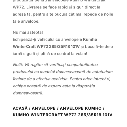
WP72. Livrarea se face rapid și sigur, direct la
adresa ta, pentru a te bucura cât mai repede de noile
tale anvelope.
Nu mai astepta!
Echipează-ți vehiculul cu anvelopele
Kumho
WinterCraft WP72 285/35R18 101V
și bucură-te de o
iarnă sigură și plină de control la volan!
Notă: Vă rugăm să verificați compatibilitatea
produsului cu modelul dumneavoastră de autoturism
înainte de a efectua achiziția. Pentru orice întrebări,
echipa noastră de experți este la dispoziția
dumneavoastră.
ACASĂ
/
ANVELOPE
/
ANVELOPE KUMHO
/
KUMHO WINTERCRAFT WP72 285/35R18 101V