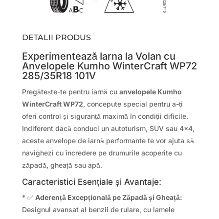
DETALII PRODUS
Experimentează Iarna la Volan cu
Anvelopele Kumho WinterCraft WP72
285/35R18 101V
Pregătește-te pentru iarnă cu
anvelopele Kumho
WinterCraft WP72
, concepute special pentru a-ți
oferi control și siguranță maximă în condiții dificile.
Indiferent dacă conduci un autoturism, SUV sau 4×4,
aceste anvelope de iarnă performante te vor ajuta să
navighezi cu încredere pe drumurile acoperite cu
zăpadă, gheață sau apă.
Caracteristici Esențiale și Avantaje:
* ✅
Aderență Excepțională pe Zăpadă și Gheață:
Designul avansat al benzii de rulare, cu lamele