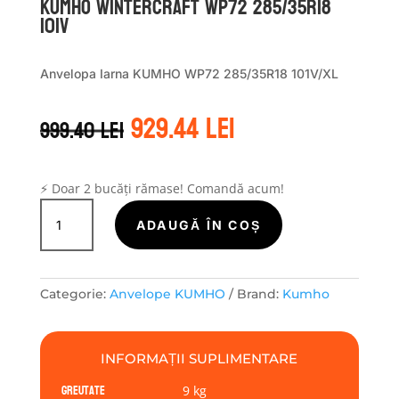
Kumho WINTERCRAFT WP72 285/35R18
101V
Anvelopa Iarna KUMHO WP72 285/35R18 101V/XL
Prețul
Prețul
929.44
lei
999.40
lei
inițial
curent
a
este:
fost:
929.44 lei.
999.40 lei.
⚡ Doar 2 bucăți rămase! Comandă acum!
Cantitate
Kumho
ADAUGĂ ÎN COȘ
WINTERCRAFT
WP72
285/35R18
Categorie:
Anvelope KUMHO
Brand:
Kumho
101V
INFORMAȚII SUPLIMENTARE
Greutate
9 kg