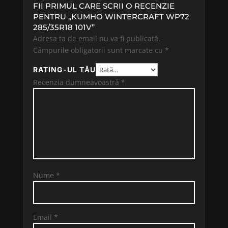
FII PRIMUL CARE SCRII O RECENZIE
PENTRU „KUMHO WINTERCRAFT WP72
285/35R18 101V”
Adresa ta de email nu va fi publicată.
Câmpurile obligatorii sunt marcate cu
*
RATING-UL TĂU
Recenzia dumneavoastră
*
Nume
*
Email
*