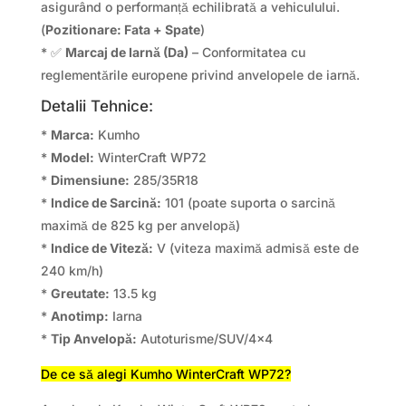
asigurând o performanță echilibrată a vehiculului.
(
Pozitionare: Fata + Spate
)
* ✅
Marcaj de Iarnă (Da)
– Conformitatea cu
reglementările europene privind anvelopele de iarnă.
Detalii Tehnice:
*
Marca:
Kumho
*
Model:
WinterCraft WP72
*
Dimensiune:
285/35R18
*
Indice de Sarcină:
101 (poate suporta o sarcină
maximă de 825 kg per anvelopă)
*
Indice de Viteză:
V (viteza maximă admisă este de
240 km/h)
*
Greutate:
13.5 kg
*
Anotimp:
Iarna
*
Tip Anvelopă:
Autoturisme/SUV/4×4
De ce să alegi Kumho WinterCraft WP72?