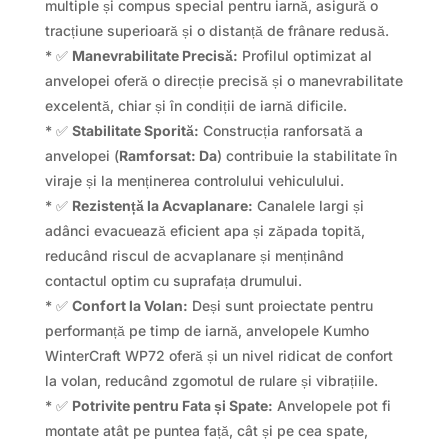
multiple și compus special pentru iarnă, asigură o
tracțiune superioară și o distanță de frânare redusă.
* ✅
Manevrabilitate Precisă:
Profilul optimizat al
anvelopei oferă o direcție precisă și o manevrabilitate
excelentă, chiar și în condiții de iarnă dificile.
* ✅
Stabilitate Sporită:
Construcția ranforsată a
anvelopei (
Ramforsat: Da
) contribuie la stabilitate în
viraje și la menținerea controlului vehiculului.
* ✅
Rezistență la Acvaplanare:
Canalele largi și
adânci evacuează eficient apa și zăpada topită,
reducând riscul de acvaplanare și menținând
contactul optim cu suprafața drumului.
* ✅
Confort la Volan:
Deși sunt proiectate pentru
performanță pe timp de iarnă, anvelopele Kumho
WinterCraft WP72 oferă și un nivel ridicat de confort
la volan, reducând zgomotul de rulare și vibrațiile.
* ✅
Potrivite pentru Fata și Spate:
Anvelopele pot fi
montate atât pe puntea față, cât și pe cea spate,