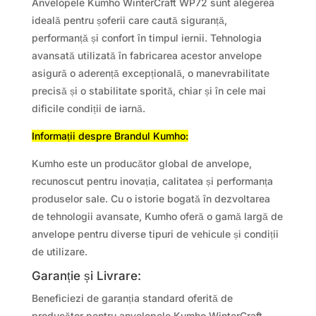
Anvelopele Kumho WinterCraft WP72 sunt alegerea
ideală pentru șoferii care caută siguranță,
performanță și confort în timpul iernii. Tehnologia
avansată utilizată în fabricarea acestor anvelope
asigură o aderență excepțională, o manevrabilitate
precisă și o stabilitate sporită, chiar și în cele mai
dificile condiții de iarnă.
Informații despre Brandul Kumho:
Kumho este un producător global de anvelope,
recunoscut pentru inovația, calitatea și performanța
produselor sale. Cu o istorie bogată în dezvoltarea
de tehnologii avansate, Kumho oferă o gamă largă de
anvelope pentru diverse tipuri de vehicule și condiții
de utilizare.
Garanție și Livrare:
Beneficiezi de garanția standard oferită de
producător pentru anvelopele Kumho WinterCraft