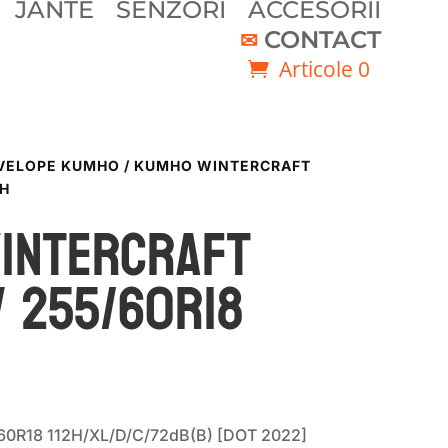
JANTE
SENZORI
ACCESORII
CONTACT
Articole 0
VELOPE KUMHO
/ KUMHO WINTERCRAFT
2H
INTERCRAFT
V 255/60R18
0R18 112H/XL/D/C/72dB(B) [DOT 2022]