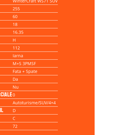
WinterCraft WS71 SUV
255
60
18
16.35
H
112
Iarna
M+S 3PMSF
Fata + Spate
Da
Nu
ciale
0
Autoturisme/SUV/4×4
il
D
C
72