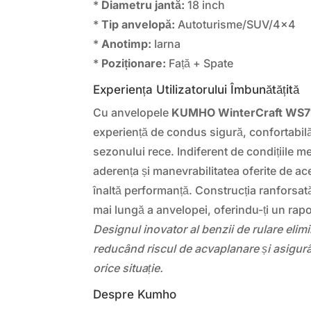
*
Diametru jantă:
18 inch
*
Tip anvelopă:
Autoturisme/SUV/4×4
*
Anotimp:
Iarna
*
Poziționare:
Față + Spate
Experiența Utilizatorului Îmbunătățită
Cu anvelopele
KUMHO WinterCraft WS7
experiență de condus sigură, confortabilă 
sezonului rece. Indiferent de condițiile m
aderența și manevrabilitatea oferite de a
înaltă performanță. Construcția ranforsat
mai lungă a anvelopei, oferindu-ți un rapor
Designul inovator al benzii de rulare elim
reducând riscul de acvaplanare și asigurâ
orice situație.
Despre Kumho