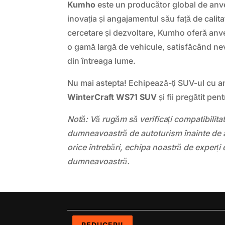
Kumho
este un producător global de anv
inovația și angajamentul său față de calita
cercetare și dezvoltare, Kumho oferă an
o gamă largă de vehicule, satisfăcând nevo
din întreaga lume.
Nu mai astepta! Echipează-ți SUV-ul cu 
WinterCraft WS71 SUV
și fii pregătit pen
Notă: Vă rugăm să verificați compatibilit
dumneavoastră de autoturism înainte de a
orice întrebări, echipa noastră de experți 
dumneavoastră.
REDUCERI!
REDUCERI!
REDUCERI!
REDUCERI!