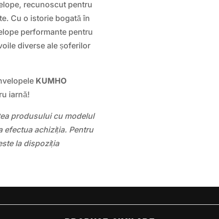
elope, recunoscut pentru
te. Cu o istorie bogată în
velope performante pentru
ile diverse ale șoferilor
anvelopele
KUMHO
tru iarnă!
atea produsului cu modelul
 efectua achiziția. Pentru
este la dispoziția