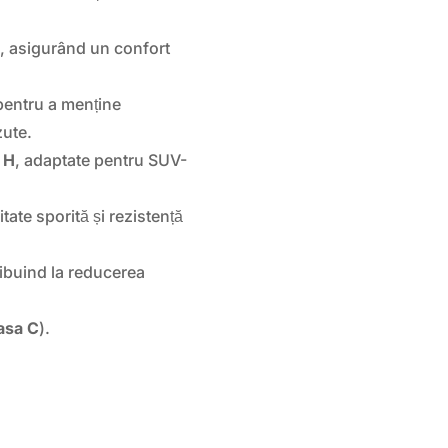
), asigurând un confort
entru a menține
zute.
ă
H
, adaptate pentru SUV-
tate sporită și rezistență
ribuind la reducerea
asa C
).