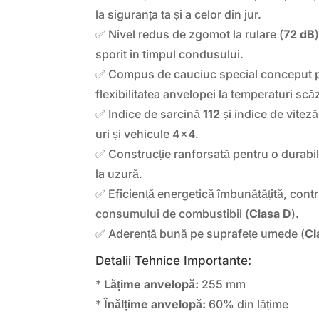
la siguranța ta și a celor din jur.
✅ Nivel redus de zgomot la rulare (
72 dB
sporit în timpul condusului.
✅ Compus de cauciuc special conceput p
flexibilitatea anvelopei la temperaturi scă
✅ Indice de sarcină
112
și indice de vitez
uri și vehicule 4×4.
✅ Construcție ranforsată pentru o durabili
la uzură.
✅ Eficiență energetică îmbunătățită, cont
consumului de combustibil (
Clasa D
).
✅ Aderență bună pe suprafețe umede (
Cl
Detalii Tehnice Importante:
*
Lățime anvelopă:
255 mm
*
Înălțime anvelopă:
60% din lățime