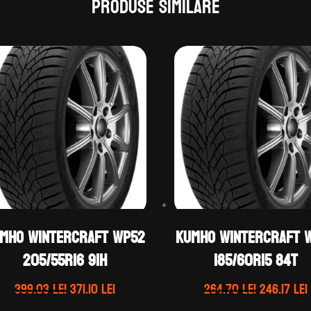
Produse similare
mho WINTERCRAFT WP52
Kumho WINTERCRAFT 
205/55R16 91H
185/60R15 84T
Prețul
Prețul
Prețul
399.03
lei
371.10
lei
264.70
lei
246.17
lei
inițial
curent
inițial