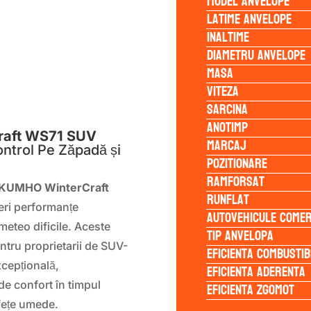
Model anvelope
Latime anvelope
Inaltime
Diametru anvelope
Masa
Viteza
S
Sarcina
Anotimp
aft WS71 SUV
Marcaj
ontrol Pe Zăpadă și
Pozitionare
Ramforsat
KUMHO WinterCraft
Runflat
feri performanțe
Autovehicule comer
 meteo dificile. Aceste
Tip anvelopa
ntru proprietarii de SUV-
Eficienta Combustib
xcepțională,
Eficienta Aderenta
Eficienta Zgomot
 de confort în timpul
fețe umede.