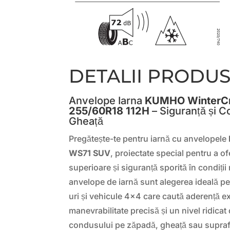
DETALII PRODU
Anvelope Iarna
KUMHO WinterCr
255/60R18 112H
– Siguranță și C
Gheață
Pregătește-te pentru iarnă cu anvelopele
WS71 SUV
, proiectate special pentru a o
superioare și siguranță sporită în condiții
anvelope de iarnă sunt alegerea ideală pe
uri și vehicule 4×4 care caută aderență e
manevrabilitate precisă și un nivel ridicat
condusului pe zăpadă, gheață sau supra