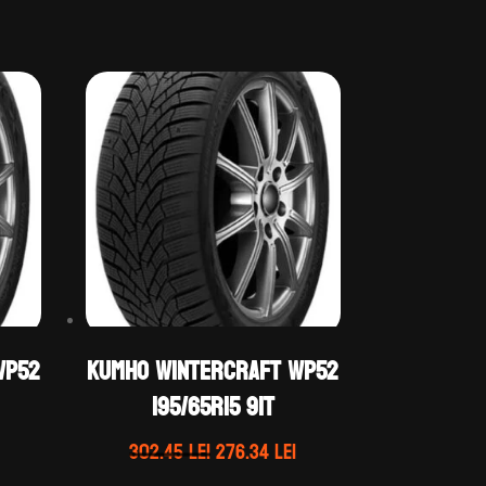
WP52
Kumho WINTERCRAFT WP52
195/65R15 91T
Prețul
Prețul
Prețul
302.45
lei
276.34
lei
curent
inițial
curent