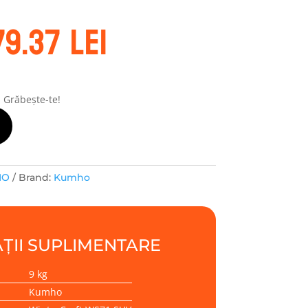
rețul
Prețul
79.37
lei
ițial
curent
este:
ost:
479.37 lei.
1.22 lei.
! Grăbește-te!
HO
Brand:
Kumho
ȚII SUPLIMENTARE
9 kg
Kumho