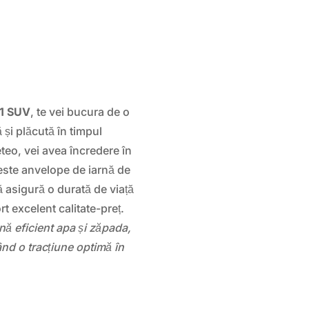
1 SUV
, te vei bucura de o
și plăcută în timpul
eteo, vei avea încredere în
ceste anvelope de iarnă de
ă asigură o durată de viață
t excelent calitate-preț.
ină eficient apa și zăpada,
nd o tracțiune optimă în