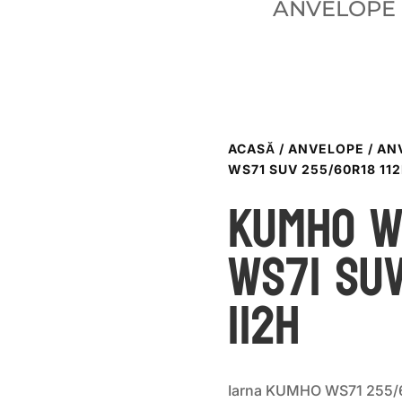
ANVELOPE
ACASĂ
/
ANVELOPE
/
AN
WS71 SUV 255/60R18 11
Kumho W
WS71 SU
112H
Iarna KUMHO WS71 255/6