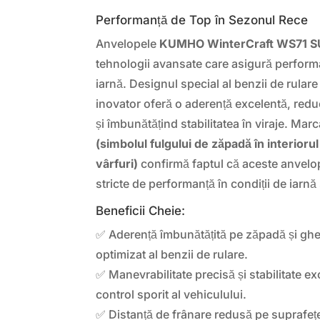
Performanță de Top în Sezonul Rece
Anvelopele
KUMHO WinterCraft WS71 
tehnologii avansate care asigură perform
iarnă. Designul special al benzii de rula
inovator oferă o aderență excelentă, redu
și îmbunătățind stabilitatea în viraje. Mar
(simbolul fulgului de zăpadă în interioru
vârfuri)
confirmă faptul că aceste anvelop
stricte de performanță în condiții de iarnă
Beneficii Cheie:
✅ Aderență îmbunătățită pe zăpadă și ghe
optimizat al benzii de rulare.
✅ Manevrabilitate precisă și stabilitate ex
control sporit al vehiculului.
✅ Distanță de frânare redusă pe suprafeț