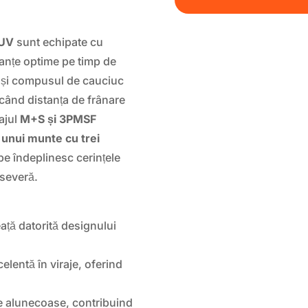
SUV
sunt echipate cu
anțe optime pe timp de
re și compusul de cauciuc
când distanța de frânare
cajul
M+S și 3PMSF
l unui munte cu trei
e îndeplinesc cerințele
 severă.
ață datorită designului
celentă în viraje, oferind
e alunecoase, contribuind