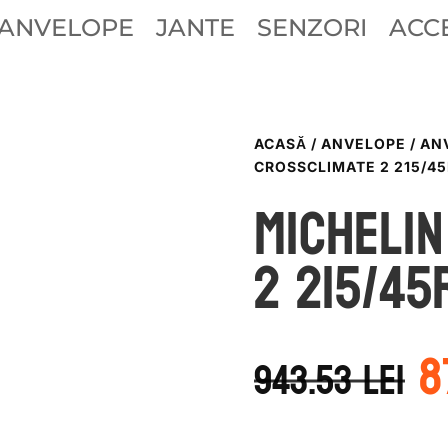
ANVELOPE
JANTE
SENZORI
ACCE
ACASĂ
/
ANVELOPE
/
AN
CROSSCLIMATE 2 215/4
Michelin
2 215/45
P
8
i
943.53
lei
a
f
9