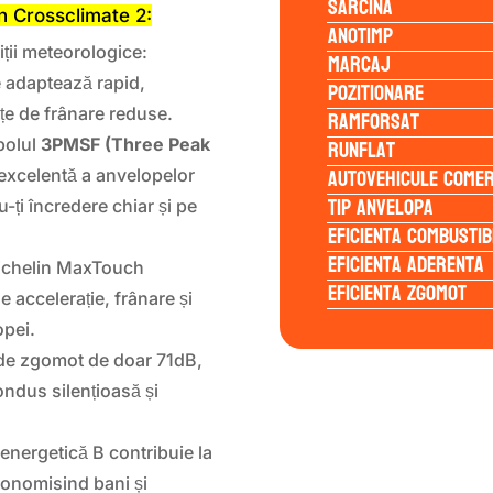
Sarcina
in Crossclimate 2:
Anotimp
ții meteorologice:
Marcaj
e adaptează rapid,
Pozitionare
țe de frânare reduse.
Ramforsat
Runflat
bolul
3PMSF (Three Peak
Autovehicule comer
excelentă a anvelopelor
Tip anvelopa
u-ți încredere chiar și pe
Eficienta Combustib
Eficienta Aderenta
Michelin MaxTouch
Eficienta Zgomot
e accelerație, frânare și
opei.
 de zgomot de doar 71dB,
ndus silențioasă și
 energetică B contribuie la
onomisind bani și