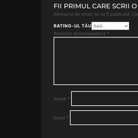
FII PRIMUL CARE SCRII 
Adresa ta de email nu va fi publicată.
Câ
RATING-UL TĂU
Recenzia dumneavoastră
*
Nume
*
Email
*