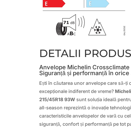
DETALII PRODU
Anvelope Michelin Crossclimate
Siguranță și performanță în orice
Ești în căutarea unor anvelope care să-ți
excepționale indiferent de vreme?
Michel
215/45R18 93W
sunt soluția ideală pentr
all-season reprezintă o inovație tehnolo
caracteristicile anvelopelor de vară cu cel
siguranță, confort și performanță pe tot p