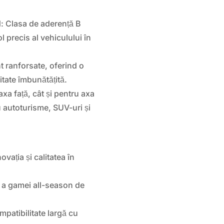
: Clasa de aderență B
l precis al vehiculului în
t ranforsate, oferind o
itate îmbunătățită.
axa față, cât și pentru axa
 autoturisme, SUV-uri și
ația și calitatea în
 a gamei all-season de
patibilitate largă cu