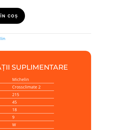
ÎN COȘ
lin
ȚII SUPLIMENTARE
Michelin
Crossclimate 2
215
45
18
9
W