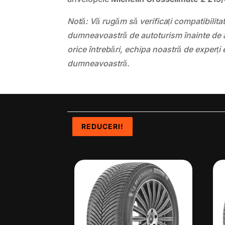
Notă: Vă rugăm să verificați compatibilit
dumneavoastră de autoturism înainte de a
orice întrebări, echipa noastră de experți 
dumneavoastră.
REDUCERI!
REDUCERI!
REDUCERI!
REDUCERI!