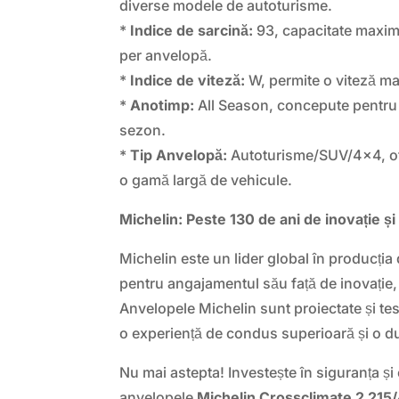
diverse modele de autoturisme.
*
Indice de sarcină:
93, capacitate maxim
per anvelopă.
*
Indice de viteză:
W, permite o viteză m
*
Anotimp:
All Season, concepute pentru a
sezon.
*
Tip Anvelopă:
Autoturisme/SUV/4×4, ofe
o gamă largă de vehicule.
Michelin: Peste 130 de ani de inovație ș
Michelin este un lider global în producți
pentru angajamentul său față de inovație,
Anvelopele Michelin sunt proiectate și tes
o experiență de condus superioară și o du
Nu mai astepta! Investește în siguranța și
anvelopele
Michelin Crossclimate 2 21