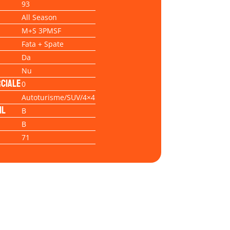
93
All Season
M+S 3PMSF
Fata + Spate
Da
Nu
ciale
0
Autoturisme/SUV/4×4
il
B
B
71