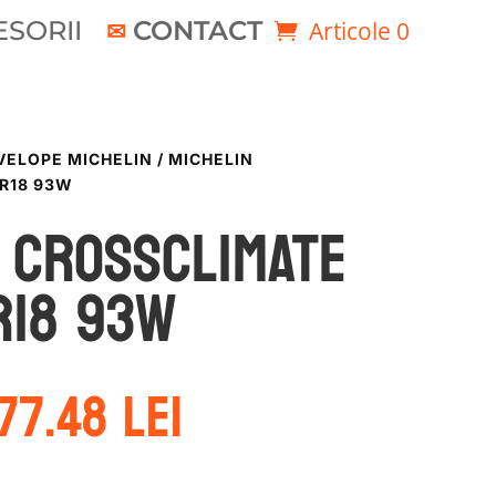
SORII
CONTACT
Articole 0
VELOPE MICHELIN
/ MICHELIN
5R18 93W
 CROSSCLIMATE
R18 93W
rețul
Prețul
77.48
lei
nițial
curent
este:
ost:
877.48 lei.
43.53 lei.