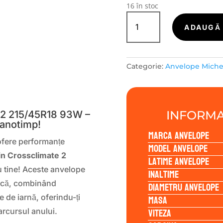
16 în stoc
Cantitate
Michelin
ADAUGĂ 
CROSSCLIMATE
2
215/45R18
Categorie:
Anvelope Miche
93W
S
INFORMA
 2 215/45R18 93W –
 anotimp!
Marca anvelope
 ofere performanțe
Model anvelope
in Crossclimate 2
Latime anvelope
u tine! Aceste anvelope
Inaltime
gică, combinând
Diametru anvelope
Masa
e de iarnă, oferindu-ți
Viteza
arcursul anului.