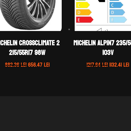
ichelin CROSSCLIMATE 2
Michelin ALPIN7 235/
215/55R17 98W
103V
Prețul
Prețul
Prețul
882.36
lei
656.47
lei
1217.64
lei
1132.41
lei
inițial
curent
inițial
a
este:
a
fost:
656.47 lei.
fost:
1
882.36 lei.
1217.64 lei