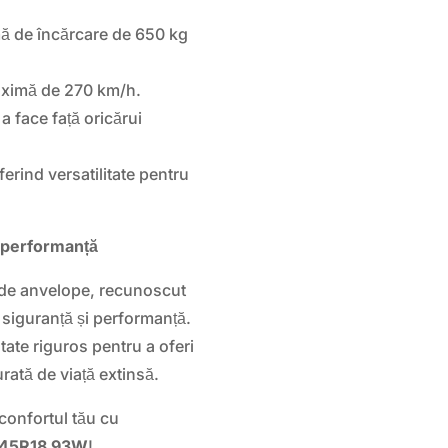
ă de încărcare de 650 kg
aximă de 270 km/h.
 face față oricărui
rind versatilitate pentru
i performanță
a de anvelope, recunoscut
 siguranță și performanță.
tate riguros pentru a oferi
rată de viață extinsă.
 confortul tău cu
5/45R18 93W
!