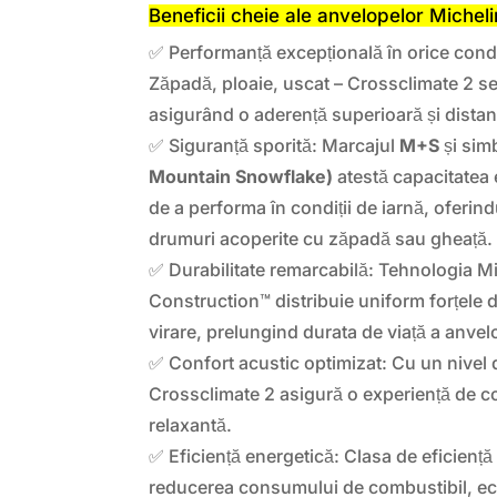
Beneficii cheie ale anvelopelor Michel
✅ Performanță excepțională în orice condi
Zăpadă, ploaie, uscat – Crossclimate 2 s
asigurând o aderență superioară și distan
✅ Siguranță sporită: Marcajul
M+S
și sim
Mountain Snowflake)
atestă capacitatea 
de a performa în condiții de iarnă, oferind
drumuri acoperite cu zăpadă sau gheață.
✅ Durabilitate remarcabilă: Tehnologia 
Construction™ distribuie uniform forțele d
virare, prelungind durata de viață a anvel
✅ Confort acustic optimizat: Cu un nivel
Crossclimate 2 asigură o experiență de co
relaxantă.
✅ Eficiență energetică: Clasa de eficiență
reducerea consumului de combustibil, ec