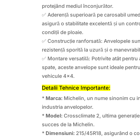
protejând mediul înconjurător.
✅ Aderență superioară pe carosabil umed
asigură o stabilitate excelentă și un contro
condiții de ploaie.
✅ Construcție ranforsată: Anvelopele sun
rezistență sporită la uzură și o manevrabil
✅ Montare versatilă: Potrivite atât pentru 
spate, aceste anvelope sunt ideale pentru
vehicule 4×4.
Detalii Tehnice Importante:
*
Marca:
Michelin, un nume sinonim cu inov
industria anvelopelor.
*
Model:
Crossclimate 2, ultima generație
succes de la Michelin.
*
Dimensiuni:
215/45R18, asigurând o com